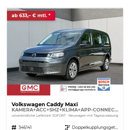
ab 633,– € mtl.
Volkswagen Caddy Maxi
KAMERA+ACC+SHZ+KLIMA+APP-CONNECT+GJR+PDC
unverbindliche Lieferzeit: SOFORT
Neuwagen mit Tageszulassung
Fahrzeugnr.
346141
Getriebe
Doppelkupplungsgetriebe (DSG)