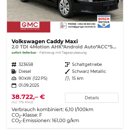
Volkswagen Caddy Maxi
2.0 TDI 4Motion AHK*Android Auto*ACC*SHZ*KAMERA*PDC*Klimaauto
sofort lieferbar
Fahrzeug mit Tageszulassung
Fahrzeugnr.
323658
Getriebe
Schaltgetriebe
Kraftstoff
Diesel
Außenfarbe
Schwarz Metallic
Leistung
90 kW (122 PS)
Kilometerstand
15 km
01.09.2025
38.722,– €
Details
incl. 17% MwSt.
Verbrauch kombiniert:
6,10 l/100km
CO
-Klasse:
F
2
CO
-Emissionen:
161,00 g/km
2