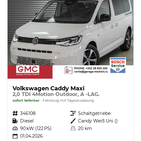
Volkswagen Caddy Maxi
2,0 TDI 4Motion Outdoor, A -LAG.
sofort lieferbar
Fahrzeug mit Tageszulassung
Fahrzeugnr.
346108
Getriebe
Schaltgetriebe
Kraftstoff
Diesel
Außenfarbe
Candy Weiß Uni ()
Leistung
90 kW (122 PS)
Kilometerstand
20 km
01.04.2026