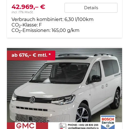
42.969,– €
Details
incl. 17% MwSt.
Verbrauch kombiniert:
6,30 l/100km
CO
-Klasse:
F
2
CO
-Emissionen:
165,00 g/km
2
ab 676,– € mtl.