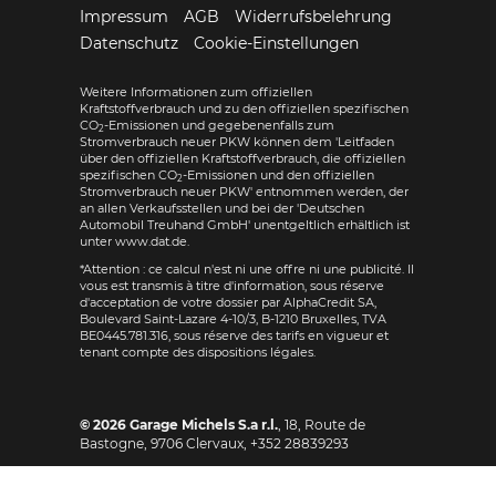
Impressum
AGB
Widerrufsbelehrung
Datenschutz
Cookie-Einstellungen
Weitere Informationen zum offiziellen
Kraftstoffverbrauch und zu den offiziellen spezifischen
CO
-Emissionen und gegebenenfalls zum
2
Stromverbrauch neuer PKW können dem 'Leitfaden
über den offiziellen Kraftstoffverbrauch, die offiziellen
spezifischen CO
-Emissionen und den offiziellen
2
Stromverbrauch neuer PKW' entnommen werden, der
an allen Verkaufsstellen und bei der 'Deutschen
Automobil Treuhand GmbH' unentgeltlich erhältlich ist
unter www.dat.de.
*Attention : ce calcul n'est ni une offre ni une publicité. Il
vous est transmis à titre d'information, sous réserve
d'acceptation de votre dossier par AlphaCredit SA,
Boulevard Saint-Lazare 4-10/3, B-1210 Bruxelles, TVA
BE0445.781.316, sous réserve des tarifs en vigueur et
tenant compte des dispositions légales.
© 2026
Garage Michels S.a r.l.
,
18, Route de
Bastogne
,
9706
Clervaux,
+352 28839293