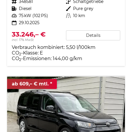
Fahrzeugnr.
348581
Getriebe
Schaltgetriebe
Kraftstoff
Diesel
Außenfarbe
Pure grey
Leistung
75 kW (102 PS)
Kilometerstand
10 km
29.10.2025
33.246,– €
Details
incl. 17% MwSt.
Verbrauch kombiniert:
5,50 l/100km
CO
-Klasse:
E
2
CO
-Emissionen:
144,00 g/km
2
ab 609,– € mtl.