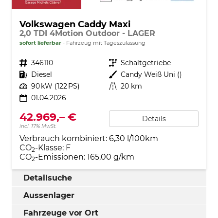
Volkswagen Caddy Maxi
2,0 TDI 4Motion Outdoor - LAGER
sofort lieferbar
Fahrzeug mit Tageszulassung
Fahrzeugnr.
346110
Getriebe
Schaltgetriebe
Kraftstoff
Diesel
Außenfarbe
Candy Weiß Uni ()
Leistung
90 kW (122 PS)
Kilometerstand
20 km
01.04.2026
42.969,– €
Details
incl. 17% MwSt.
Verbrauch kombiniert:
6,30 l/100km
CO
-Klasse:
F
2
CO
-Emissionen:
165,00 g/km
2
Detailsuche
Aussenlager
Fahrzeuge vor Ort