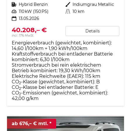
Kraftstoff
Hybrid Benzin
Außenfarbe
Indiumgrau Metallic
Leistung
110 kW (150 PS)
Kilometerstand
10 km
13.05.2026
40.208,– €
Details
incl. 17% MwSt.
Energieverbrauch (gewichtet, kombiniert):
14,60 l/100km + 1,90 kWh/100km
Kraftstoffverbrauch bei entladener Batterie
kombiniert:
6,30 l/100km
Stromverbrauch bei rein elektrischem
Betrieb kombiniert:
19,30 kWh/100km
Elektrische Reichweite (EAER):
115 km
CO
-Klasse (gewichtet, kombiniert):
B
2
CO
-Klasse bei entladener Batterie:
E
2
CO
-Emissionen (gewichtet, kombiniert):
2
42,00 g/km
ab 676,– € mtl.