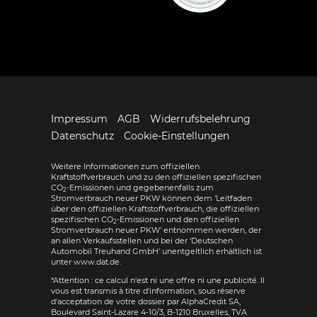
Impressum
AGB
Widerrufsbelehrung
Datenschutz
Cookie-Einstellungen
Weitere Informationen zum offiziellen
Kraftstoffverbrauch und zu den offiziellen spezifischen
CO
-Emissionen und gegebenenfalls zum
2
Stromverbrauch neuer PKW können dem 'Leitfaden
über den offiziellen Kraftstoffverbrauch, die offiziellen
spezifischen CO
-Emissionen und den offiziellen
2
Stromverbrauch neuer PKW' entnommen werden, der
an allen Verkaufsstellen und bei der 'Deutschen
Automobil Treuhand GmbH' unentgeltlich erhältlich ist
unter www.dat.de.
*Attention : ce calcul n'est ni une offre ni une publicité. Il
vous est transmis à titre d'information, sous réserve
d'acceptation de votre dossier par AlphaCredit SA,
Boulevard Saint-Lazare 4-10/3, B-1210 Bruxelles, TVA