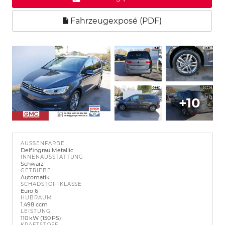
Fahrzeugexposé (PDF)
+10
AUSSENFARBE
Delfingrau Metallic
INNENAUSSTATTUNG
Schwarz
GETRIEBE
Automatik
SCHADSTOFFKLASSE
Euro 6
HUBRAUM
1.498 ccm
LEISTUNG
110 kW (150 PS)
KRAFTSTOFF