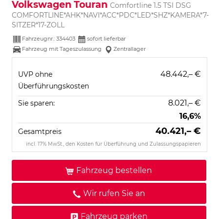
Volkswagen Touran
Comfortline 1.5 TSI DSG
COMFORTLINE*AHK*NAVI*ACC*PDC*LED*SHZ*KAMERA*7-
SITZER*17-ZOLL
Fahrzeugnr.:
334403
sofort lieferbar
Fahrzeug mit Tageszulassung
Zentrallager
48.442,– €
UVP ohne
Überführungskosten
8.021,– €
Sie sparen:
16,6%
40.421,– €
Gesamtpreis
incl. 17% MwSt., den Kosten für Überführung und Zulassungspapieren
Fahrzeug bestellen
Wir rufen Sie an
Fahrzeug parken