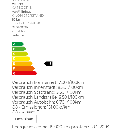
Benzin
KATEGORIE
Van/Minibus
KILOMETERSTAND
10 km
ERSTZULASSUNG
01.06.2026
ZUSTAND
unfallfrei
Verbrauch kombiniert:
7,00 l/100km
Verbrauch Innenstadt:
8,50 l/100km
Verbrauch Stadtrand:
5,50 l/100km
Verbrauch Landstraße:
6,50 l/100km
Verbrauch Autobahn:
6,70 l/100km
CO
-Emissionen:
151,00 g/km
2
CO
-Klasse:
E
2
Download
Energiekosten bei 15.000 km pro Jahr:
1.831,20 €