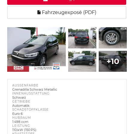
Fahrzeugexposé (PDF)
+10
AUSSENFARBE
Grenadilla Schwarz Metallic
INNENAUSSTATTUNG
Schwarz
GETRIEBE
Automatik
SCHADSTOFFKLASSE
Euro 6
HUBRAUM
1.498 ccm
LEISTUNG
110 kW (150 PS)
KRAFTSTOFF