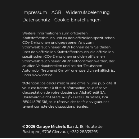
Impressum
AGB
Widerrufsbelehrung
Datenschutz
Cookie-Einstellungen
Weitere Informationen zum offiziellen
Kraftstoffverbrauch und zu den offiziellen spezifischen
CO
-Emissionen und gegebenenfalls zum
2
Stromverbrauch neuer PKW können dem 'Leitfaden
über den offiziellen Kraftstoffverbrauch, die offiziellen
spezifischen CO
-Emissionen und den offiziellen
2
Stromverbrauch neuer PKW' entnommen werden, der
an allen Verkaufsstellen und bei der 'Deutschen
Automobil Treuhand GmbH' unentgeltlich erhältlich ist
unter www.dat.de.
*Attention : ce calcul n'est ni une offre ni une publicité. Il
vous est transmis à titre d'information, sous réserve
d'acceptation de votre dossier par AlphaCredit SA,
Boulevard Saint-Lazare 4-10/3, B-1210 Bruxelles, TVA
BE0445.781.316, sous réserve des tarifs en vigueur et
tenant compte des dispositions légales.
© 2026
Garage Michels S.a r.l.
,
18, Route de
Bastogne
,
9706
Clervaux,
+352 28839293