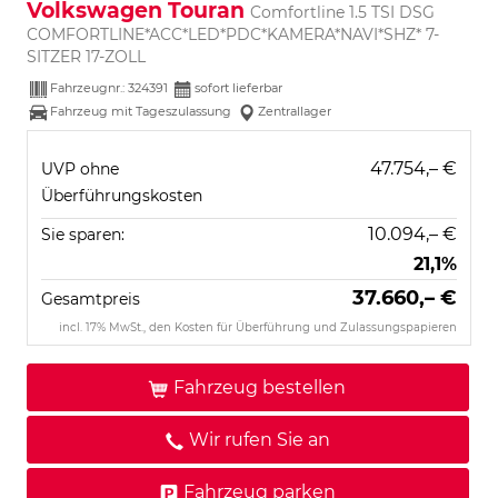
Volkswagen Touran
Comfortline 1.5 TSI DSG
COMFORTLINE*ACC*LED*PDC*KAMERA*NAVI*SHZ* 7-
SITZER 17-ZOLL
Fahrzeugnr.:
324391
sofort lieferbar
Fahrzeug mit Tageszulassung
Zentrallager
47.754,– €
UVP ohne
Überführungskosten
10.094,– €
Sie sparen:
21,1%
37.660,– €
Gesamtpreis
incl. 17% MwSt., den Kosten für Überführung und Zulassungspapieren
Fahrzeug bestellen
Wir rufen Sie an
Fahrzeug parken