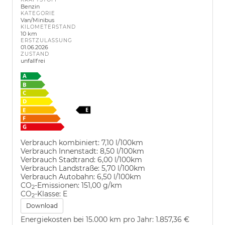
Benzin
KATEGORIE
Van/Minibus
KILOMETERSTAND
10 km
ERSTZULASSUNG
01.06.2026
ZUSTAND
unfallfrei
Verbrauch kombiniert:
7,10 l/100km
Verbrauch Innenstadt:
8,50 l/100km
Verbrauch Stadtrand:
6,00 l/100km
Verbrauch Landstraße:
5,70 l/100km
Verbrauch Autobahn:
6,50 l/100km
CO
-Emissionen:
151,00 g/km
2
CO
-Klasse:
E
2
Download
Energiekosten bei 15.000 km pro Jahr:
1.857,36 €