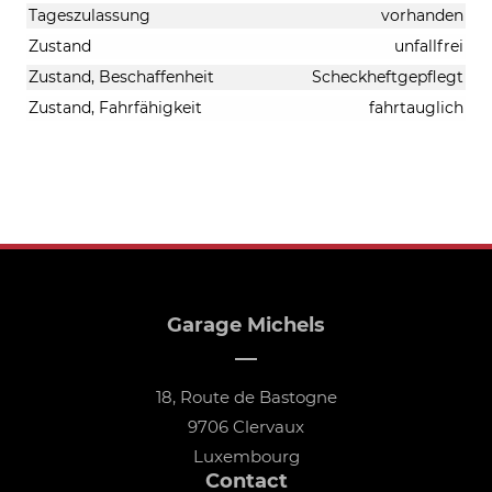
Tageszulassung
vorhanden
Zustand
unfallfrei
Zustand, Beschaffenheit
Scheckheftgepflegt
Zustand, Fahrfähigkeit
fahrtauglich
Garage Michels
18, Route de Bastogne
9706 Clervaux
Luxembourg
Contact