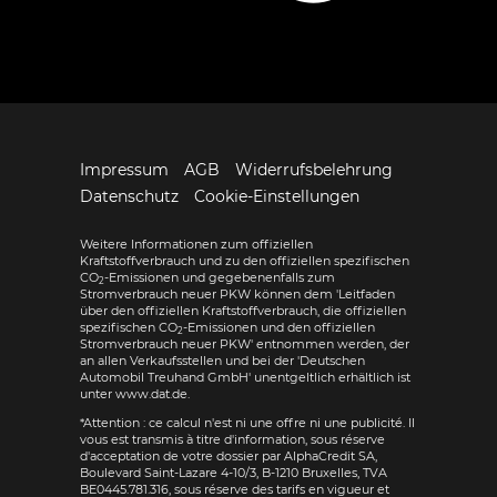
Impressum
AGB
Widerrufsbelehrung
Datenschutz
Cookie-Einstellungen
Weitere Informationen zum offiziellen
Kraftstoffverbrauch und zu den offiziellen spezifischen
CO
-Emissionen und gegebenenfalls zum
2
Stromverbrauch neuer PKW können dem 'Leitfaden
über den offiziellen Kraftstoffverbrauch, die offiziellen
spezifischen CO
-Emissionen und den offiziellen
2
Stromverbrauch neuer PKW' entnommen werden, der
an allen Verkaufsstellen und bei der 'Deutschen
Automobil Treuhand GmbH' unentgeltlich erhältlich ist
unter www.dat.de.
*Attention : ce calcul n'est ni une offre ni une publicité. Il
vous est transmis à titre d'information, sous réserve
d'acceptation de votre dossier par AlphaCredit SA,
Boulevard Saint-Lazare 4-10/3, B-1210 Bruxelles, TVA
BE0445.781.316, sous réserve des tarifs en vigueur et