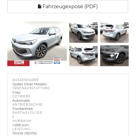
Fahrzeugexposé (PDF)
+7
AUSSENFARBE
Oyster Silver Metallic
INNENAUSSTATTUNG
Grau
GETRIEBE
Automatik
ANTRIEBSACHSE
Frontantrieb
PARTIKELFILTER
1
HUBRAUM
1.498 ccm
LEISTUNG
110 kW (150 PS)