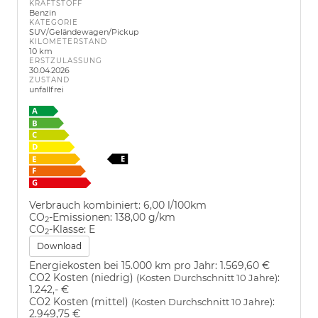
KRAFTSTOFF
Benzin
KATEGORIE
SUV/Geländewagen/Pickup
KILOMETERSTAND
10 km
ERSTZULASSUNG
30.04.2026
ZUSTAND
unfallfrei
Verbrauch kombiniert:
6,00 l/100km
CO
-Emissionen:
138,00 g/km
2
CO
-Klasse:
E
2
Download
Energiekosten bei 15.000 km pro Jahr:
1.569,60 €
CO2 Kosten (niedrig)
:
(Kosten Durchschnitt 10 Jahre)
1.242,- €
CO2 Kosten (mittel)
:
(Kosten Durchschnitt 10 Jahre)
2.949,75 €