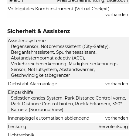
Telefon
Freisprecheinrichtung, Bluetooth
Volldigitales Kombiinstrument (Virtual Cockpit)
vorhanden
Sicherheit & Assistenz
Assistenzsysteme
Regensensor, Notbremsassistent (City-Safety),
Berganfahrassistent, Spurhalteassistent,
Abstandstempomat adaptiv (ACC),
Verkehrzeichenerkennung, Müdigkeitserkennungs-
Sensor, Notrufsystem, Abstandswarner,
Geschwindigkeitsbegrenzer
Diebstahl-Alarmanlage
vorhanden
Einparkhilfe
Selbstlenkendes System, Park Distance Control vorne,
Park Distance Control hinten, Rückfahrkamera, 360°-
Kamera (Surround View)
Innenspiegel automatisch abblendend
vorhanden
Lenkung
Servolenkung
Lichttechnik