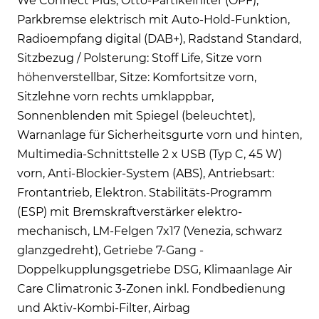
We Connect Plus, Otto-Partikelfilter (OPF),
Parkbremse elektrisch mit Auto-Hold-Funktion,
Radioempfang digital (DAB+), Radstand Standard,
Sitzbezug / Polsterung: Stoff Life, Sitze vorn
höhenverstellbar, Sitze: Komfortsitze vorn,
Sitzlehne vorn rechts umklappbar,
Sonnenblenden mit Spiegel (beleuchtet),
Warnanlage für Sicherheitsgurte vorn und hinten,
Multimedia-Schnittstelle 2 x USB (Typ C, 45 W)
vorn, Anti-Blockier-System (ABS), Antriebsart:
Frontantrieb, Elektron. Stabilitäts-Programm
(ESP) mit Bremskraftverstärker elektro-
mechanisch, LM-Felgen 7x17 (Venezia, schwarz
glanzgedreht), Getriebe 7-Gang -
Doppelkupplungsgetriebe DSG, Klimaanlage Air
Care Climatronic 3-Zonen inkl. Fondbedienung
und Aktiv-Kombi-Filter, Airbag