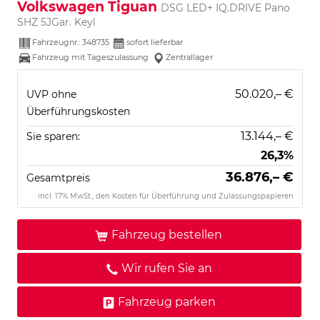
Volkswagen Tiguan
DSG LED+ IQ.DRIVE Pano
SHZ 5JGar. Keyl
Fahrzeugnr.:
348735
sofort lieferbar
Fahrzeug mit Tageszulassung
Zentrallager
50.020,– €
UVP ohne
Überführungskosten
13.144,– €
Sie sparen:
26,3%
36.876,– €
Gesamtpreis
incl. 17% MwSt., den Kosten für Überführung und Zulassungspapieren
Fahrzeug bestellen
Wir rufen Sie an
Fahrzeug parken