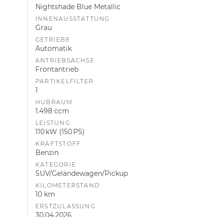
Nightshade Blue Metallic
INNENAUSSTATTUNG
Grau
GETRIEBE
Automatik
ANTRIEBSACHSE
Frontantrieb
PARTIKELFILTER
1
HUBRAUM
1.498 ccm
LEISTUNG
110 kW (150 PS)
KRAFTSTOFF
Benzin
KATEGORIE
SUV/Geländewagen/Pickup
KILOMETERSTAND
10 km
ERSTZULASSUNG
30.04.2026