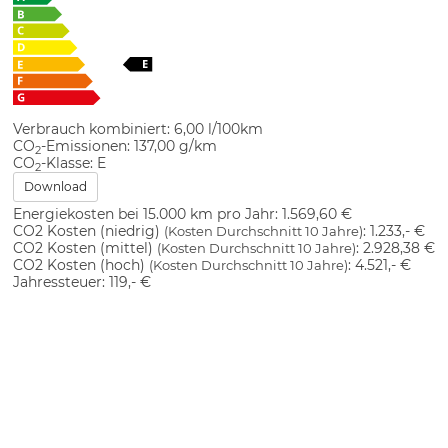
Verbrauch kombiniert:
6,00 l/100km
CO
-Emissionen:
137,00 g/km
2
CO
-Klasse:
E
2
Download
Energiekosten bei 15.000 km pro Jahr:
1.569,60 €
CO2 Kosten (niedrig)
:
1.233,- €
(Kosten Durchschnitt 10 Jahre)
CO2 Kosten (mittel)
:
2.928,38 €
(Kosten Durchschnitt 10 Jahre)
CO2 Kosten (hoch)
:
4.521,- €
(Kosten Durchschnitt 10 Jahre)
Jahressteuer:
119,- €