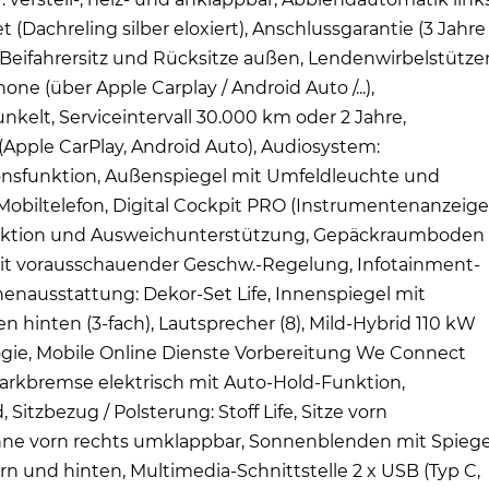
Dachreling silber eloxiert), Anschlussgarantie (3 Jahre 
 Beifahrersitz und Rücksitze außen, Lendenwirbelstütze
e (über Apple Carplay / Android Auto /...),
elt, Serviceintervall 30.000 km oder 2 Jahre,
Apple CarPlay, Android Auto), Audiosystem:
ionsfunktion, Außenspiegel mit Umfeldleuchte und
 Mobiltelefon, Digital Cockpit PRO (Instrumentenanzeige
funktion und Ausweichunterstützung, Gepäckraumboden
it vorausschauender Geschw.-Regelung, Infotainment-
nenausstattung: Dekor-Set Life, Innenspiegel mit
n hinten (3-fach), Lautsprecher (8), Mild-Hybrid 110 kW
nologie, Mobile Online Dienste Vorbereitung We Connect
 Parkbremse elektrisch mit Auto-Hold-Funktion,
itzbezug / Polsterung: Stoff Life, Sitze vorn
zlehne vorn rechts umklappbar, Sonnenblenden mit Spiege
rn und hinten, Multimedia-Schnittstelle 2 x USB (Typ C,