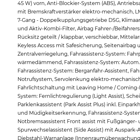
45 W) vorn, Anti-Blockier-System (ABS), Antriebsa
mit Bremskraftverstärker elektro-mechanisch, LM
7-Gang - Doppelkupplungsgetriebe DSG, Klimaan
und Aktiv-Kombi-Filter, Airbag Fahrer-/Beifahrers
Rücksitz geteilt / klappbar, verschiebbar, Mitte
Keyless Access mit Safesicherung, Seitenairbag 
Zentralverriegelung, Fahrassistenz-System: Fahr
wärmedämmend, Fahrassistenz-System: Autom. D
Fahrassistenz-System: Berganfahr-Assistent, Fa
Notrufsystem, Servolenkung elektro-mechanisc
Fahrlichtschaltung mit Leaving Home / Coming-H
System: Fernlichtregulierung (Light Assist), Sc
Parklenkassistent (Park Assist Plus) inkl. Einpar
und Müdigkeitserkennung, Fahrassistenz-System
Notbremsassistent Front assist mit Fußgänger-
Spurwechselassistent (Side Assist) mit Auspark-
Diebstahl-Warnanlage (Innenraumüberwachung, 