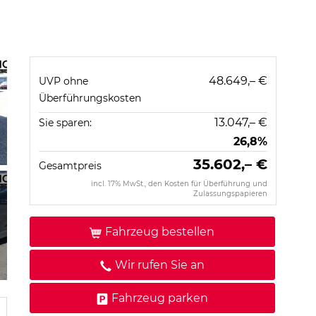
48.649,– €
UVP ohne
Überführungskosten
13.047,– €
Sie sparen:
26,8%
35.602,– €
Gesamtpreis
incl. 17% MwSt., den Kosten für Überführung und
Zulassungspapieren
Fahrzeug bestellen
Wir rufen Sie an
Fahrzeug parken