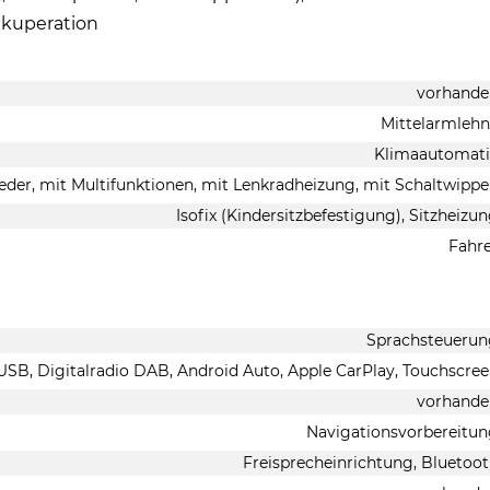
ekuperation
vorhande
Mittelarmleh
Klimaautomati
Leder, mit Multifunktionen, mit Lenkradheizung, mit Schaltwipp
Isofix (Kindersitzbefestigung), Sitzheizu
Fahr
Sprachsteuerun
 USB, Digitalradio DAB, Android Auto, Apple CarPlay, Touchscre
vorhande
Navigationsvorbereitu
Freisprecheinrichtung, Bluetoo