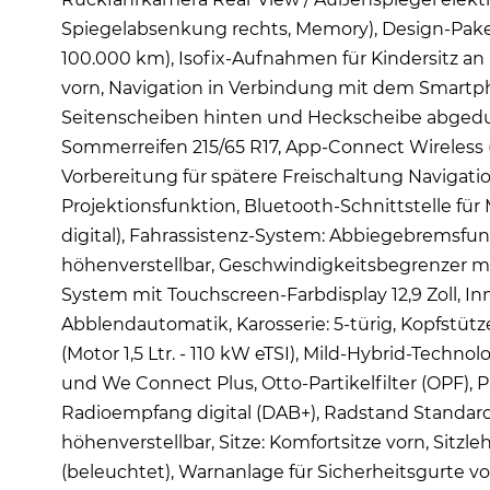
Spiegelabsenkung rechts, Memory), Design-Paket (
100.000 km), Isofix-Aufnahmen für Kindersitz an
vorn, Navigation in Verbindung mit dem Smartphon
Seitenscheiben hinten und Heckscheibe abgedunk
Sommerreifen 215/65 R17, App-Connect Wireless (
Vorbereitung für spätere Freischaltung Navigat
Projektionsfunktion, Bluetooth-Schnittstelle für
digital), Fahrassistenz-System: Abbiegebrems
höhenverstellbar, Geschwindigkeitsbegrenzer m
System mit Touchscreen-Farbdisplay 12,9 Zoll, In
Abblendautomatik, Karosserie: 5-türig, Kopfstütze
(Motor 1,5 Ltr. - 110 kW eTSI), Mild-Hybrid-Tech
und We Connect Plus, Otto-Partikelfilter (OPF),
Radioempfang digital (DAB+), Radstand Standard, S
höhenverstellbar, Sitze: Komfortsitze vorn, Sit
(beleuchtet), Warnanlage für Sicherheitsgurte vo