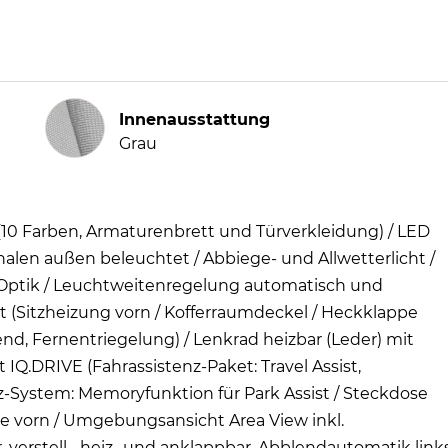
Innenausstattung
Innenausstattung
Grau
10 Farben, Armaturenbrett und Türverkleidung) / LED
halen außen beleuchtet / Abbiege- und Allwetterlicht /
-Optik / Leuchtweitenregelung automatisch und
 (Sitzheizung vorn / Kofferraumdeckel / Heckklappe
end, Fernentriegelung) / Lenkrad heizbar (Leder) mit
 IQ.DRIVE (Fahrassistenz-Paket: Travel Assist,
z-System: Memoryfunktion für Park Assist / Steckdose
e vorn / Umgebungsansicht Area View inkl.
verstell-, heiz- und anklappbar, Abblendautomatik links