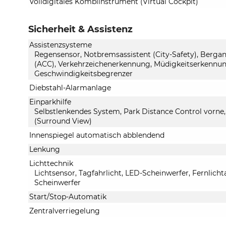
Volldigitales Kombiinstrument (Virtual Cockpit)
Sicherheit & Assistenz
Assistenzsysteme
Regensensor, Notbremsassistent (City-Safety), Berga
(ACC), Verkehrzeichenerkennung, Müdigkeitserkennun
Geschwindigkeitsbegrenzer
Diebstahl-Alarmanlage
Einparkhilfe
Selbstlenkendes System, Park Distance Control vorne
(Surround View)
Innenspiegel automatisch abblendend
Lenkung
Lichttechnik
Lichtsensor, Tagfahrlicht, LED-Scheinwerfer, Fernlichta
Scheinwerfer
Start/Stop-Automatik
Zentralverriegelung