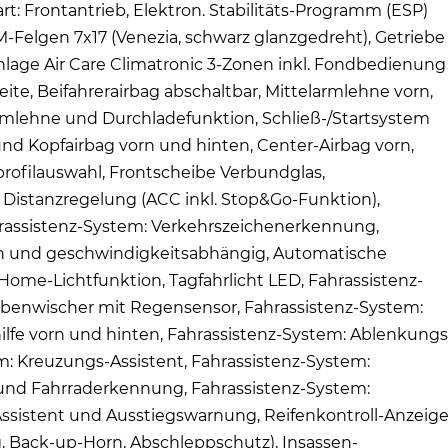
rt: Frontantrieb, Elektron. Stabilitäts-Programm (ESP)
-Felgen 7x17 (Venezia, schwarz glanzgedreht), Getriebe
lage Air Care Climatronic 3-Zonen inkl. Fondbedienung
eite, Beifahrerairbag abschaltbar, Mittelarmlehne vorn,
larmlehne und Durchladefunktion, Schließ-/Startsystem
und Kopfairbag vorn und hinten, Center-Airbag vorn,
profilauswahl, Frontscheibe Verbundglas,
istanzregelung (ACC inkl. Stop&Go-Funktion),
hrassistenz-System: Verkehrszeichenerkennung,
h und geschwindigkeitsabhängig, Automatische
ome-Lichtfunktion, Tagfahrlicht LED, Fahrassistenz-
heibenwischer mit Regensensor, Fahrassistenz-System:
khilfe vorn und hinten, Fahrassistenz-System: Ablenkungs
: Kreuzungs-Assistent, Fahrassistenz-System:
 und Fahrraderkennung, Fahrassistenz-System:
Assistent und Ausstiegswarnung, Reifenkontroll-Anzeige
Back-up-Horn, Abschleppschutz), Insassen-