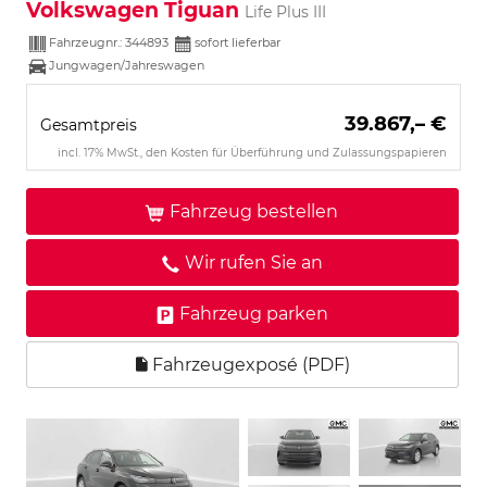
Volkswagen Tiguan
Life Plus III
Fahrzeugnr.:
344893
sofort lieferbar
Jungwagen/Jahreswagen
39.867,– €
Gesamtpreis
incl. 17% MwSt., den Kosten für Überführung und Zulassungspapieren
Fahrzeug bestellen
Wir rufen Sie an
Fahrzeug parken
Fahrzeugexposé (PDF)