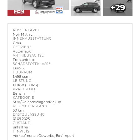
+29
AUSSENFARBE
Noir Mythic
INNENAUSSTATTUNG
Grau
GETRIEBE
Automatik
ANTRIEBSACHSE
Frontantrieb
SCHADSTOFFKLASSE
Euro 6
HUBRAUM
1.498 ccm
LEISTUNG
110 kW (150 PS)
KRAFTSTOFF
Benzin
KATEGORIE
SUV/Geländewagen/Pickup
KILOMETERSTAND
50 km
ERSTZULASSUNG
01.09.2025
ZUSTAND
unfallfrei
HINWEIS
Verkauf nur an Gewerbe, Ex-/Import