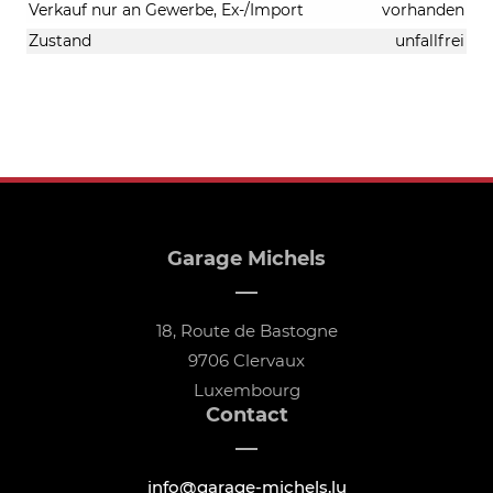
Verkauf nur an Gewerbe, Ex-/Import
vorhanden
Zustand
unfallfrei
Garage Michels
18, Route de Bastogne
9706 Clervaux
Luxembourg
Contact
info@garage-michels.lu