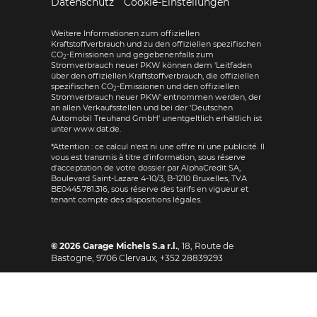
Datenschutz
Cookie-Einstellungen
Weitere Informationen zum offiziellen
Kraftstoffverbrauch und zu den offiziellen spezifischen
CO
-Emissionen und gegebenenfalls zum
2
Stromverbrauch neuer PKW können dem 'Leitfaden
über den offiziellen Kraftstoffverbrauch, die offiziellen
spezifischen CO
-Emissionen und den offiziellen
2
Stromverbrauch neuer PKW' entnommen werden, der
an allen Verkaufsstellen und bei der 'Deutschen
Automobil Treuhand GmbH' unentgeltlich erhältlich ist
unter www.dat.de.
*Attention : ce calcul n'est ni une offre ni une publicité. Il
vous est transmis à titre d'information, sous réserve
d'acceptation de votre dossier par AlphaCredit SA,
Boulevard Saint-Lazare 4-10/3, B-1210 Bruxelles, TVA
BE0445.781.316, sous réserve des tarifs en vigueur et
tenant compte des dispositions légales.
© 2026
Garage Michels S.a r.l.
,
18, Route de
Bastogne
,
9706
Clervaux,
+352 28839293