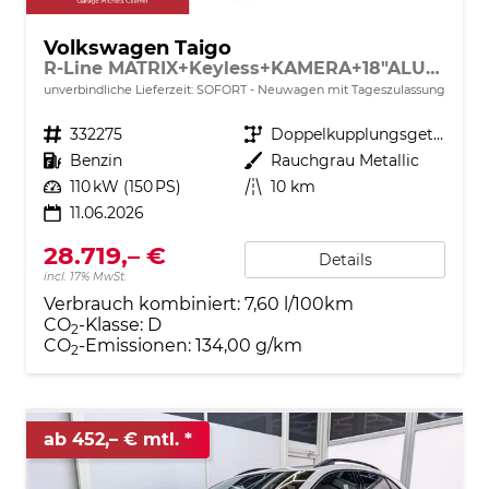
Volkswagen Taigo
R-Line MATRIX+Keyless+KAMERA+18"ALU+ACC+SHZ
unverbindliche Lieferzeit: SOFORT
Neuwagen mit Tageszulassung
Fahrzeugnr.
332275
Getriebe
Doppelkupplungsgetriebe (DSG)
Kraftstoff
Benzin
Außenfarbe
Rauchgrau Metallic
Leistung
110 kW (150 PS)
Kilometerstand
10 km
11.06.2026
28.719,– €
Details
incl. 17% MwSt.
Verbrauch kombiniert:
7,60 l/100km
CO
-Klasse:
D
2
CO
-Emissionen:
134,00 g/km
2
ab 452,– € mtl.