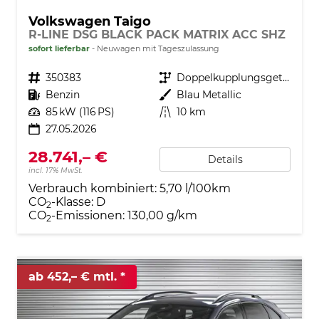
Volkswagen Taigo
R-LINE DSG BLACK PACK MATRIX ACC SHZ
sofort lieferbar
Neuwagen mit Tageszulassung
Fahrzeugnr.
350383
Getriebe
Doppelkupplungsgetriebe (DSG)
Kraftstoff
Benzin
Außenfarbe
Blau Metallic
Leistung
85 kW (116 PS)
Kilometerstand
10 km
27.05.2026
28.741,– €
Details
incl. 17% MwSt.
Verbrauch kombiniert:
5,70 l/100km
CO
-Klasse:
D
2
CO
-Emissionen:
130,00 g/km
2
ab 452,– € mtl.