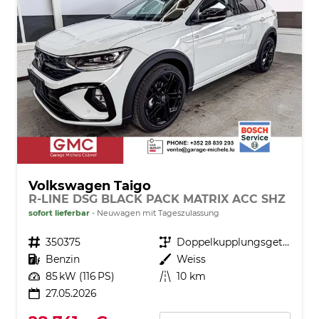
Volkswagen Taigo
R-LINE DSG BLACK PACK MATRIX ACC SHZ
sofort lieferbar
Neuwagen mit Tageszulassung
Fahrzeugnr.
350375
Getriebe
Doppelkupplungsgetriebe (DSG)
Kraftstoff
Benzin
Außenfarbe
Weiss
Leistung
85 kW (116 PS)
Kilometerstand
10 km
27.05.2026