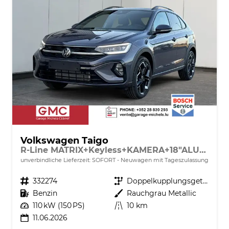
Volkswagen Taigo
R-Line MATRIX+Keyless+KAMERA+18"ALU+ACC+SHZ
unverbindliche Lieferzeit: SOFORT
Neuwagen mit Tageszulassung
Fahrzeugnr.
332274
Getriebe
Doppelkupplungsgetriebe (DSG)
Kraftstoff
Benzin
Außenfarbe
Rauchgrau Metallic
Leistung
110 kW (150 PS)
Kilometerstand
10 km
11.06.2026