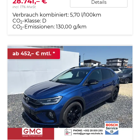
28.741,– €
Details
incl. 17% MwSt.
Verbrauch kombiniert:
5,70 l/100km
CO
-Klasse:
D
2
CO
-Emissionen:
130,00 g/km
2
ab 452,– € mtl.