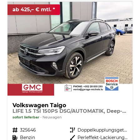
ab 425,– € mtl.
Volkswagen Taigo
LIFE 1.5 TSI 150PS DSG/AUTOMATIK, Deep-Black-Metallic, 17" Alu Aberdeen, MATRIX-LED, Sitzheizung, Climatronic, Parksensoren vorn/hinten, Rückfahrkamera, Radio Ready2Discover + Wireless App-Connect, Keyless Access, Licht-/Sicht, Privacy-Glas, M-Lederlenkrad
sofort lieferbar
Neuwagen
Fahrzeugnr.
325646
Getriebe
Doppelkupplungsgetriebe (DSG)
Kraftstoff
Benzin
Außenfarbe
Perleffekt-Lackierung Deep-Black