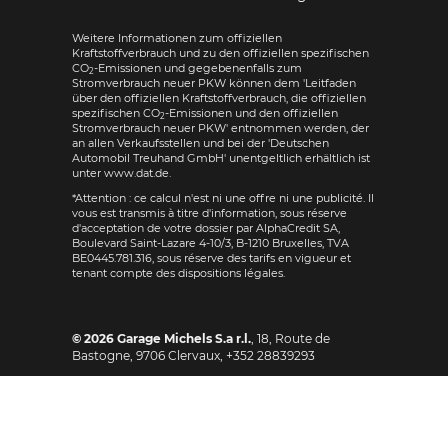
Weitere Informationen zum offiziellen
Kraftstoffverbrauch und zu den offiziellen spezifischen
CO
-Emissionen und gegebenenfalls zum
2
Stromverbrauch neuer PKW können dem 'Leitfaden
über den offiziellen Kraftstoffverbrauch, die offiziellen
spezifischen CO
-Emissionen und den offiziellen
2
Stromverbrauch neuer PKW' entnommen werden, der
an allen Verkaufsstellen und bei der 'Deutschen
Automobil Treuhand GmbH' unentgeltlich erhältlich ist
unter www.dat.de.
*Attention : ce calcul n'est ni une offre ni une publicité. Il
vous est transmis à titre d'information, sous réserve
d'acceptation de votre dossier par AlphaCredit SA,
Boulevard Saint-Lazare 4-10/3, B-1210 Bruxelles, TVA
BE0445.781.316, sous réserve des tarifs en vigueur et
tenant compte des dispositions légales.
© 2026
Garage Michels S.a r.l.
,
18, Route de
Bastogne
,
9706
Clervaux,
+352 28839293