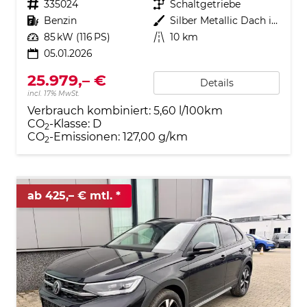
Fahrzeugnr.
335024
Getriebe
Schaltgetriebe
Kraftstoff
Benzin
Außenfarbe
Silber Metallic Dach in Schwarz 8EA1
Leistung
85 kW (116 PS)
Kilometerstand
10 km
05.01.2026
25.979,– €
Details
incl. 17% MwSt.
Verbrauch kombiniert:
5,60 l/100km
CO
-Klasse:
D
2
CO
-Emissionen:
127,00 g/km
2
ab 425,– € mtl.