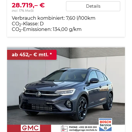
28.719,– €
Details
incl. 17% MwSt.
Verbrauch kombiniert:
7,60 l/100km
CO
-Klasse:
D
2
CO
-Emissionen:
134,00 g/km
2
ab 452,– € mtl.