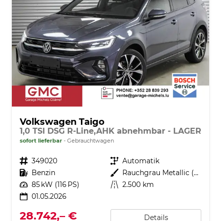
Volkswagen Taigo
1,0 TSI DSG R-Line,AHK abnehmbar - LAGER
sofort lieferbar
Gebrauchtwagen
Fahrzeugnr.
349020
Getriebe
Automatik
Kraftstoff
Benzin
Außenfarbe
Rauchgrau Metallic (5W)
Leistung
85 kW (116 PS)
Kilometerstand
2.500 km
01.05.2026
28.742,– €
Details