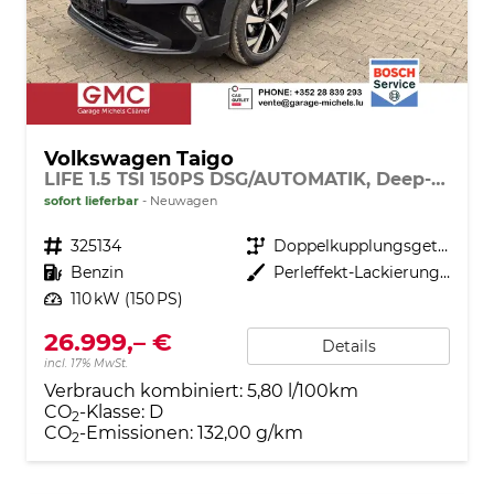
Volkswagen Taigo
LIFE 1.5 TSI 150PS DSG/AUTOMATIK, Deep-Black-Metallic, 17" Alu Aberdeen, MATRIX-LED, Sitzheizung, Climatronic, Parksensoren vorn/hinten, Rückfahrkamera, Radio Ready2Discover + Wireless App-Connect, Keyless Access, Licht-/Sicht, Privacy-Glas, M-Lederlenkrad
sofort lieferbar
Neuwagen
Fahrzeugnr.
325134
Getriebe
Doppelkupplungsgetriebe (DSG)
Kraftstoff
Benzin
Außenfarbe
Perleffekt-Lackierung Deep-Black
Leistung
110 kW (150 PS)
26.999,– €
Details
incl. 17% MwSt.
Verbrauch kombiniert:
5,80 l/100km
CO
-Klasse:
D
2
CO
-Emissionen:
132,00 g/km
2