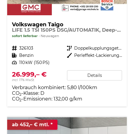
Volkswagen Taigo
LIFE 1.5 TSI 150PS DSG/AUTOMATIK, Deep-Black-Metallic, 17" Alu Aberdeen, MATRIX-LED, Sitzheizung, Climatronic, Parksensoren vorn/hinten, Rückfahrkamera, Radio Ready2Discover + Wireless App-Connect, Keyless Access, Licht-/Sicht, Privacy-Glas, M-Lederlenkrad
sofort lieferbar
Neuwagen
Fahrzeugnr.
326103
Getriebe
Doppelkupplungsgetriebe (DSG)
Kraftstoff
Benzin
Außenfarbe
Perleffekt-Lackierung Deep-Black
Leistung
110 kW (150 PS)
26.999,– €
Details
incl. 17% MwSt.
Verbrauch kombiniert:
5,80 l/100km
CO
-Klasse:
D
2
CO
-Emissionen:
132,00 g/km
2
ab 452,– € mtl.