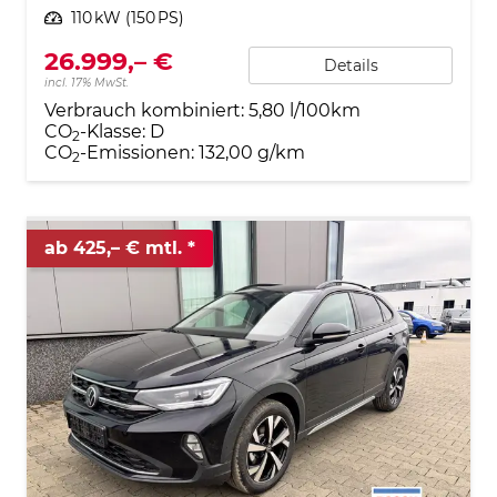
Leistung
110 kW (150 PS)
26.999,– €
Details
incl. 17% MwSt.
Verbrauch kombiniert:
5,80 l/100km
CO
-Klasse:
D
2
CO
-Emissionen:
132,00 g/km
2
ab 425,– € mtl.