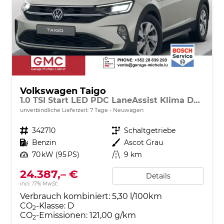
Volkswagen Taigo
1.0 TSI Start LED PDC LaneAssist Klima DAB
unverbindliche Lieferzeit:
7 Tage
Neuwagen
Fahrzeugnr.
342710
Getriebe
Schaltgetriebe
Kraftstoff
Benzin
Außenfarbe
Ascot Grau
Leistung
70 kW (95 PS)
Kilometerstand
9 km
24.387,– €
Details
incl. 17% MwSt.
Verbrauch kombiniert:
5,30 l/100km
CO
-Klasse:
D
2
CO
-Emissionen:
121,00 g/km
2