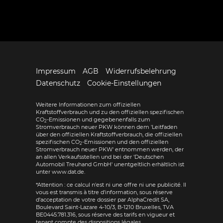
Impressum
AGB
Widerrufsbelehrung
Datenschutz
Cookie-Einstellungen
Weitere Informationen zum offiziellen
Kraftstoffverbrauch und zu den offiziellen spezifischen
CO
-Emissionen und gegebenenfalls zum
2
Stromverbrauch neuer PKW können dem 'Leitfaden
über den offiziellen Kraftstoffverbrauch, die offiziellen
spezifischen CO
-Emissionen und den offiziellen
2
Stromverbrauch neuer PKW' entnommen werden, der
an allen Verkaufsstellen und bei der 'Deutschen
Automobil Treuhand GmbH' unentgeltlich erhältlich ist
unter www.dat.de.
*Attention : ce calcul n'est ni une offre ni une publicité. Il
vous est transmis à titre d'information, sous réserve
d'acceptation de votre dossier par AlphaCredit SA,
Boulevard Saint-Lazare 4-10/3, B-1210 Bruxelles, TVA
BE0445.781.316, sous réserve des tarifs en vigueur et
tenant compte des dispositions légales.