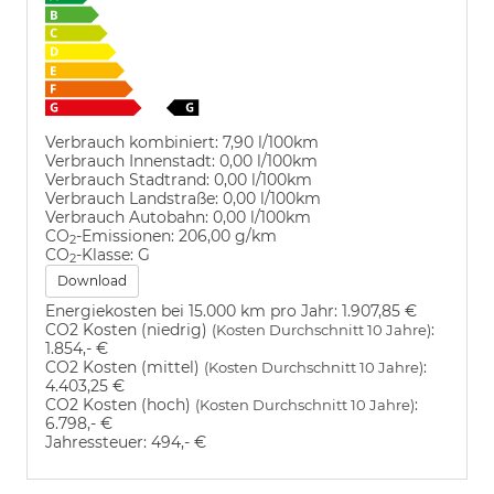
Verbrauch kombiniert:
7,90 l/100km
Verbrauch Innenstadt:
0,00 l/100km
Verbrauch Stadtrand:
0,00 l/100km
Verbrauch Landstraße:
0,00 l/100km
Verbrauch Autobahn:
0,00 l/100km
CO
-Emissionen:
206,00 g/km
2
CO
-Klasse:
G
2
Download
Energiekosten bei 15.000 km pro Jahr:
1.907,85 €
CO2 Kosten (niedrig)
:
(Kosten Durchschnitt 10 Jahre)
1.854,- €
CO2 Kosten (mittel)
:
(Kosten Durchschnitt 10 Jahre)
4.403,25 €
CO2 Kosten (hoch)
:
(Kosten Durchschnitt 10 Jahre)
6.798,- €
Jahressteuer:
494,- €