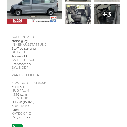
+3
AUSSENFARBE
stone grey
INNENAUSSTATTUNG
Stoffpolsterung
GETRIEBE
Automatik
ANTRIEBSACHSE
Frontantrieb
ZYLINDER
4
PARTIKELFILTER
1
SCHADSTOFFKLASSE
Euro 6b
HUBRAUM
1.996 ccm
LEISTUNG
110 kW (150 PS)
KRAFTSTOFF
Diesel
KATEGORIE
Van/Minibus