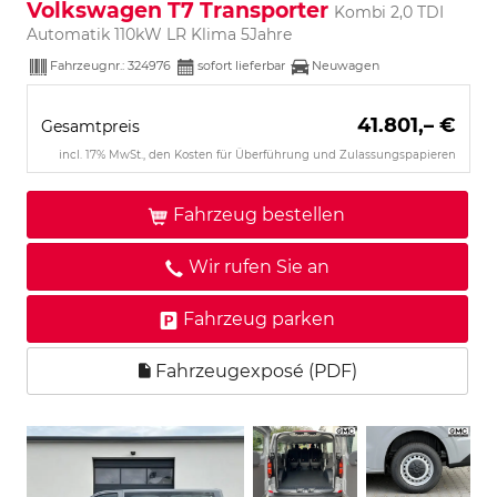
Volkswagen T7 Transporter
Kombi 2,0 TDI
Automatik 110kW LR Klima 5Jahre
Fahrzeugnr.:
324976
sofort lieferbar
Neuwagen
41.801,– €
Gesamtpreis
incl. 17% MwSt., den Kosten für Überführung und Zulassungspapieren
Fahrzeug bestellen
Wir rufen Sie an
Fahrzeug parken
Fahrzeugexposé (PDF)