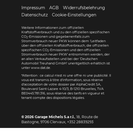
Impressum
AGB
Widerrufsbelehrung
Datenschutz
Cookie-Einstellungen
Weitere Informationen zum offiziellen
Kraftstoffverbrauch und zu den offiziellen spezifischen
CO
-Emissionen und gegebenenfalls zum
2
Stromverbrauch neuer PKW können dem 'Leitfaden
über den offiziellen Kraftstoffverbrauch, die offiziellen
spezifischen CO
-Emissionen und den offiziellen
2
Stromverbrauch neuer PKW' entnommen werden, der
an allen Verkaufsstellen und bei der 'Deutschen
Automobil Treuhand GmbH' unentgeltlich erhältlich ist
unter www.dat.de.
*Attention : ce calcul n'est ni une offre ni une publicité. Il
vous est transmis à titre d'information, sous réserve
d'acceptation de votre dossier par AlphaCredit SA,
Boulevard Saint-Lazare 4-10/3, B-1210 Bruxelles, TVA
BE0445.781.316, sous réserve des tarifs en vigueur et
tenant compte des dispositions légales.
© 2026
Garage Michels S.a r.l.
,
18, Route de
Bastogne
,
9706
Clervaux,
+352 28839293