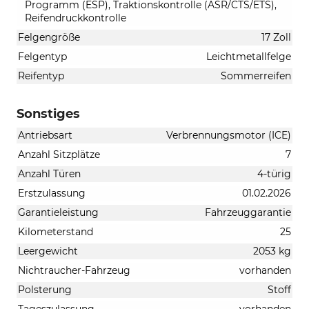
Programm (ESP), Traktionskontrolle (ASR/CTS/ETS),
Reifendruckkontrolle
Felgengröße
17 Zoll
Felgentyp
Leichtmetallfelge
Reifentyp
Sommerreifen
Sonstiges
Antriebsart
Verbrennungsmotor (ICE)
Anzahl Sitzplätze
7
Anzahl Türen
4-türig
Erstzulassung
01.02.2026
Garantieleistung
Fahrzeuggarantie
Kilometerstand
25
Leergewicht
2053 kg
Nichtraucher-Fahrzeug
vorhanden
Polsterung
Stoff
Tageszulassung
vorhanden