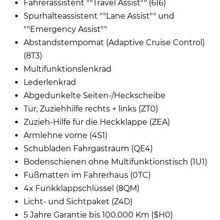
Fahrerassistent ""Travel Assist"" (6I6)
Spurhalteassistent ""Lane Assist"" und
""Emergency Assist""
Abstandstempomat (Adaptive Cruise Control)
(8T3)
Multifunktionslenkrad
Lederlenkrad
Abgedunkelte Seiten-/Heckscheibe
Tür, Zuziehhilfe rechts + links (ZT0)
Zuzieh-Hilfe für die Heckklappe (ZEA)
Armlehne vorne (4S1)
Schubladen Fahrgastraum (QE4)
Bodenschienen ohne Multifunktionstisch (1U1)
Fußmatten im Fahrerhaus (0TC)
4x Funkklappschlüssel (8QM)
Licht- und Sichtpaket (Z4D)
5 Jahre Garantie bis 100.000 Km ($H0)