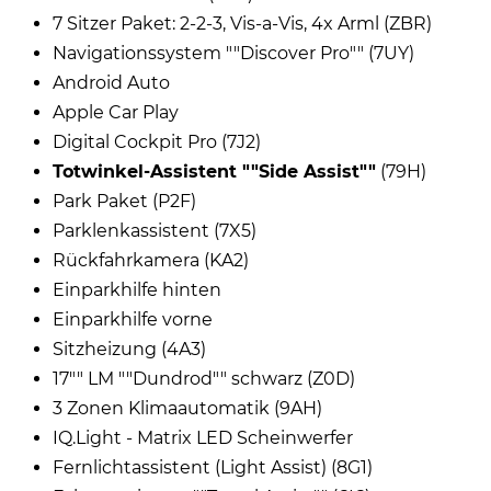
7 Sitzer Paket: 2-2-3, Vis-a-Vis, 4x Arml (ZBR)
Navigationssystem ""Discover Pro"" (7UY)
Android Auto
Apple Car Play
Digital Cockpit Pro (7J2)
Totwinkel-Assistent ""Side Assist""
(79H)
Park Paket (P2F)
Parklenkassistent (7X5)
Rückfahrkamera (KA2)
Einparkhilfe hinten
Einparkhilfe vorne
Sitzheizung (4A3)
17"" LM ""Dundrod"" schwarz (Z0D)
3 Zonen Klimaautomatik (9AH)
IQ.Light - Matrix LED Scheinwerfer
Fernlichtassistent (Light Assist) (8G1)