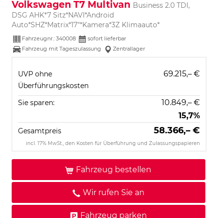
Volkswagen T7 Multivan
Business 2.0 TDI,
DSG AHK*7 Sitz*NAVI*Android
Auto*SHZ*Matrix*17"*Kamera*3Z Klimaauto*
Fahrzeugnr.:
340008
sofort lieferbar
Fahrzeug mit Tageszulassung
Zentrallager
69.215,– €
UVP ohne
Überführungskosten
10.849,– €
Sie sparen:
15,7%
58.366,– €
Gesamtpreis
incl. 17% MwSt., den Kosten für Überführung und Zulassungspapieren
Fahrzeug bestellen
Wir rufen Sie an
Fahrzeug parken