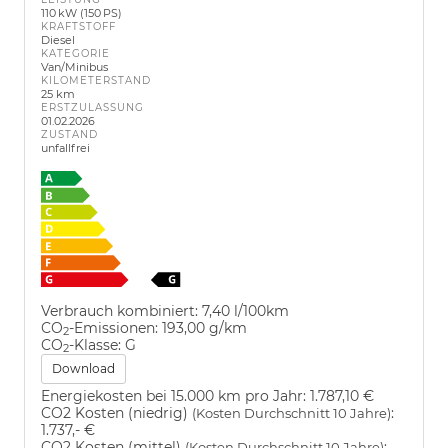
110 kW (150 PS)
KRAFTSTOFF
Diesel
KATEGORIE
Van/Minibus
KILOMETERSTAND
25 km
ERSTZULASSUNG
01.02.2026
ZUSTAND
unfallfrei
Verbrauch kombiniert:
7,40 l/100km
CO
-Emissionen:
193,00 g/km
2
CO
-Klasse:
G
2
Download
Energiekosten bei 15.000 km pro Jahr:
1.787,10 €
CO2 Kosten (niedrig)
:
(Kosten Durchschnitt 10 Jahre)
1.737,- €
CO2 Kosten (mittel)
:
(Kosten Durchschnitt 10 Jahre)