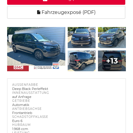
Fahrzeugexposé (PDF)
+13
AUSSENFARBE
Deep Black Perleffekt
INNENAUSSTATTUNG
auf Anfrage
GETRIEBE
Automatik
ANTRIEBSACHSE
Frontantrieb
SCHADSTOFFKLASSE
Euro 6
HUBRAUM
1.968 ccm
LEISTUNG