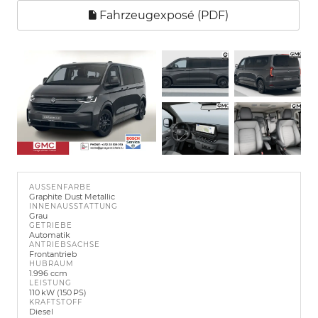
Fahrzeugexposé (PDF)
AUSSENFARBE
Graphite Dust Metallic
INNENAUSSTATTUNG
Grau
GETRIEBE
Automatik
ANTRIEBSACHSE
Frontantrieb
HUBRAUM
1.996 ccm
LEISTUNG
110 kW (150 PS)
KRAFTSTOFF
Diesel