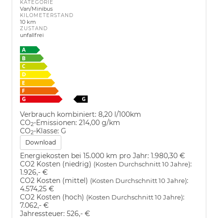
KATEGORIE
Van/Minibus
KILOMETERSTAND
10 km
ZUSTAND
unfallfrei
Verbrauch kombiniert:
8,20 l/100km
CO
-Emissionen:
214,00 g/km
2
CO
-Klasse:
G
2
Download
Energiekosten bei 15.000 km pro Jahr:
1.980,30 €
CO2 Kosten (niedrig)
:
(Kosten Durchschnitt 10 Jahre)
1.926,- €
CO2 Kosten (mittel)
:
(Kosten Durchschnitt 10 Jahre)
4.574,25 €
CO2 Kosten (hoch)
:
(Kosten Durchschnitt 10 Jahre)
7.062,- €
Jahressteuer:
526,- €