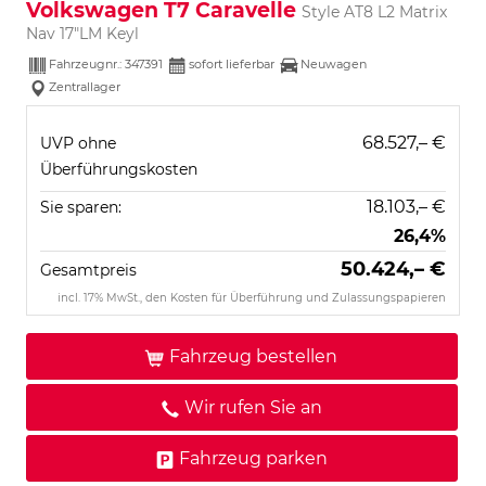
Volkswagen T7 Caravelle
Style AT8 L2 Matrix
Nav 17"LM Keyl
Fahrzeugnr.:
347391
sofort lieferbar
Neuwagen
Zentrallager
68.527,– €
UVP ohne
Überführungskosten
18.103,– €
Sie sparen:
26,4%
50.424,– €
Gesamtpreis
incl. 17% MwSt., den Kosten für Überführung und Zulassungspapieren
Fahrzeug bestellen
Wir rufen Sie an
Fahrzeug parken