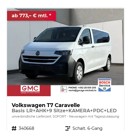
ab 773,– € mtl.
Volkswagen T7 Caravelle
Basis LR+AHK+9 Sitze+KAMERA+PDC+LED
unverbindliche Lieferzeit: SOFORT
Neuwagen mit Tageszulassung
Fahrzeugnr.
340668
Getriebe
Schalt. 6-Gang