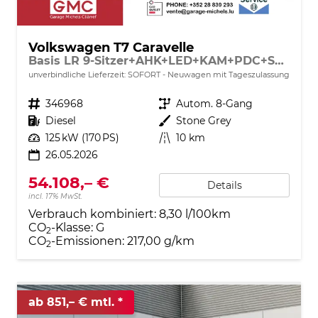
Volkswagen T7 Caravelle
Basis LR 9-Sitzer+AHK+LED+KAM+PDC+SHZ+ALU+GJR
unverbindliche Lieferzeit: SOFORT
Neuwagen mit Tageszulassung
Fahrzeugnr.
346968
Getriebe
Autom. 8-Gang
Kraftstoff
Diesel
Außenfarbe
Stone Grey
Leistung
125 kW (170 PS)
Kilometerstand
10 km
26.05.2026
54.108,– €
Details
incl. 17% MwSt.
Verbrauch kombiniert:
8,30 l/100km
CO
-Klasse:
G
2
CO
-Emissionen:
217,00 g/km
2
ab 851,– € mtl.