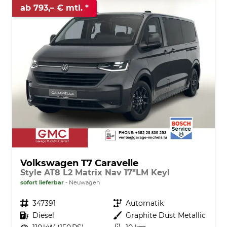
ab 793,– € mtl.
Volkswagen T7 Caravelle
Style AT8 L2 Matrix Nav 17"LM Keyl
sofort lieferbar
Neuwagen
Fahrzeugnr.
347391
Getriebe
Automatik
Kraftstoff
Diesel
Außenfarbe
Graphite Dust Metallic