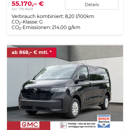
55.170,– €
Details
incl. 17% MwSt.
Verbrauch kombiniert:
8,20 l/100km
CO
-Klasse:
G
2
CO
-Emissionen:
214,00 g/km
2
ab 868,– € mtl.