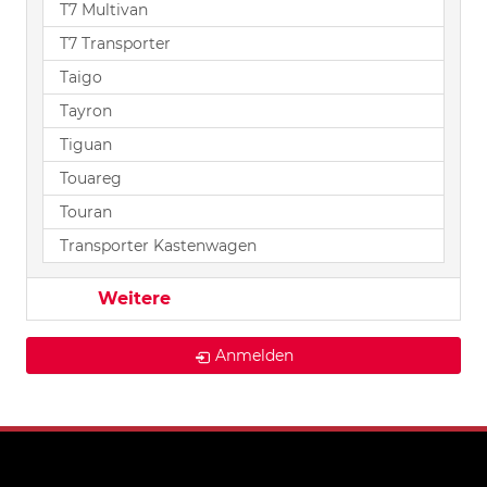
T7 Multivan
T7 Transporter
Taigo
Tayron
Tiguan
Touareg
Touran
Transporter Kastenwagen
Weitere
Anmelden