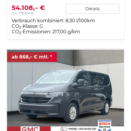
54.108,– €
Details
incl. 17% MwSt.
Verbrauch kombiniert:
8,30 l/100km
CO
-Klasse:
G
2
CO
-Emissionen:
217,00 g/km
2
ab 868,– € mtl.