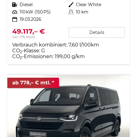
Kraftstoff
Diesel
Außenfarbe
Clear White
Leistung
110 kW (150 PS)
Kilometerstand
10 km
19.03.2026
49.117,– €
Details
incl. 17% MwSt.
Verbrauch kombiniert:
7,60 l/100km
CO
-Klasse:
G
2
CO
-Emissionen:
199,00 g/km
2
ab 778,– € mtl.