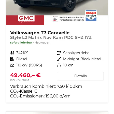
Volkswagen T7 Caravelle
Style L2 Matrix Nav Kam PDC SHZ 17Z
sofort lieferbar
Neuwagen
Fahrzeugnr.
342109
Getriebe
Schaltgetriebe
Kraftstoff
Diesel
Außenfarbe
Midnight Black Metallic
Leistung
110 kW (150 PS)
Kilometerstand
10 km
49.460,– €
Details
incl. 17% MwSt.
Verbrauch kombiniert:
7,50 l/100km
CO
-Klasse:
G
2
CO
-Emissionen:
196,00 g/km
2