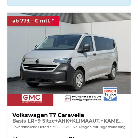
ab 773,– € mtl.
Volkswagen T7 Caravelle
Basis LR+9 Sitze+AHK+KLIMAAUT.+KAMERA+PDC+LED
unverbindliche Lieferzeit: SOFORT
Neuwagen mit Tageszulassung