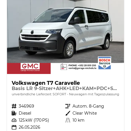
Volkswagen T7 Caravelle
Basis LR 9-Sitzer+AHK+LED+KAM+PDC+SHZ+ALU+GJR
unverbindliche Lieferzeit: SOFORT
Neuwagen mit Tageszulassung
Fahrzeugnr.
346969
Getriebe
Autom. 8-Gang
Kraftstoff
Diesel
Außenfarbe
Clear White
Leistung
125 kW (170 PS)
Kilometerstand
10 km
26.05.2026