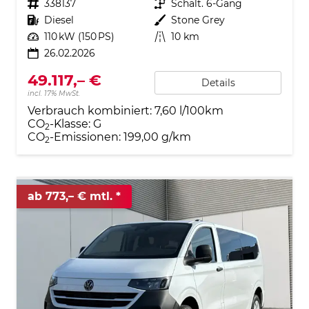
Fahrzeugnr.
338137
Getriebe
Schalt. 6-Gang
Kraftstoff
Diesel
Außenfarbe
Stone Grey
Leistung
110 kW (150 PS)
Kilometerstand
10 km
26.02.2026
49.117,– €
Details
incl. 17% MwSt.
Verbrauch kombiniert:
7,60 l/100km
CO
-Klasse:
G
2
CO
-Emissionen:
199,00 g/km
2
ab 773,– € mtl.