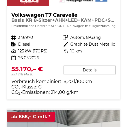
Volkswagen T7 Caravelle
Basis KR 8-Sitzer+AHK+LED+KAM+PDC+SHZ+ALU+GJR
unverbindliche Lieferzeit: SOFORT
Neuwagen mit Tageszulassung
Fahrzeugnr.
346970
Getriebe
Autom. 8-Gang
Kraftstoff
Diesel
Außenfarbe
Graphite Dust Metallic
Leistung
125 kW (170 PS)
Kilometerstand
10 km
26.05.2026
55.170,– €
Details
incl. 17% MwSt.
Verbrauch kombiniert:
8,20 l/100km
CO
-Klasse:
G
2
CO
-Emissionen:
214,00 g/km
2
ab 868,– € mtl.