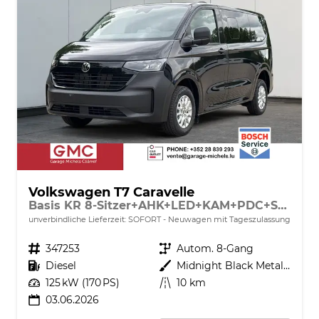
Volkswagen T7 Caravelle
Basis KR 8-Sitzer+AHK+LED+KAM+PDC+SHZ+ALU+GJR
unverbindliche Lieferzeit: SOFORT
Neuwagen mit Tageszulassung
Fahrzeugnr.
347253
Getriebe
Autom. 8-Gang
Kraftstoff
Diesel
Außenfarbe
Midnight Black Metallic
Leistung
125 kW (170 PS)
Kilometerstand
10 km
03.06.2026