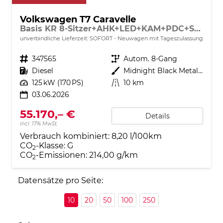
Volkswagen T7 Caravelle
Basis KR 8-Sitzer+AHK+LED+KAM+PDC+SHZ+ALU+GJR
unverbindliche Lieferzeit: SOFORT
Neuwagen mit Tageszulassung
Fahrzeugnr.
347565
Getriebe
Autom. 8-Gang
Kraftstoff
Diesel
Außenfarbe
Midnight Black Metallic
Leistung
125 kW (170 PS)
Kilometerstand
10 km
03.06.2026
55.170,– €
Details
incl. 17% MwSt.
Verbrauch kombiniert:
8,20 l/100km
CO
-Klasse:
G
2
CO
-Emissionen:
214,00 g/km
2
Datensätze pro Seite:
10
20
50
100
250