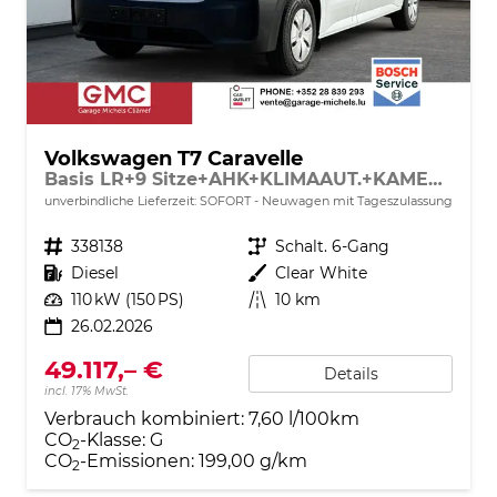
Volkswagen T7 Caravelle
Basis LR+9 Sitze+AHK+KLIMAAUT.+KAMERA+PDC+LED
unverbindliche Lieferzeit: SOFORT
Neuwagen mit Tageszulassung
Fahrzeugnr.
338138
Getriebe
Schalt. 6-Gang
Kraftstoff
Diesel
Außenfarbe
Clear White
Leistung
110 kW (150 PS)
Kilometerstand
10 km
26.02.2026
49.117,– €
Details
incl. 17% MwSt.
Verbrauch kombiniert:
7,60 l/100km
CO
-Klasse:
G
2
CO
-Emissionen:
199,00 g/km
2