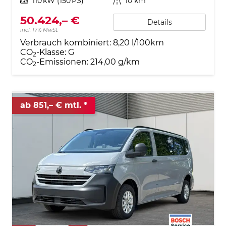
Leistung
110 kW (150 PS)
Kilometerstand
10 km
50.424,– €
Details
incl. 17% MwSt.
Verbrauch kombiniert:
8,20 l/100km
CO
-Klasse:
G
2
CO
-Emissionen:
214,00 g/km
2
ab 851,– € mtl.