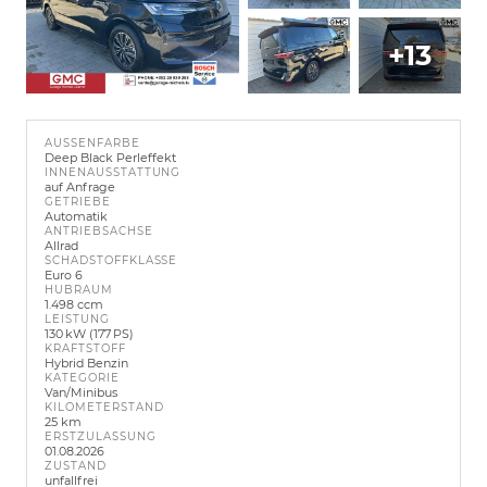
+13
AUSSENFARBE
Deep Black Perleffekt
INNENAUSSTATTUNG
auf Anfrage
GETRIEBE
Automatik
ANTRIEBSACHSE
Allrad
SCHADSTOFFKLASSE
Euro 6
HUBRAUM
1.498 ccm
LEISTUNG
130 kW (177 PS)
KRAFTSTOFF
Hybrid Benzin
KATEGORIE
Van/Minibus
KILOMETERSTAND
25 km
ERSTZULASSUNG
01.08.2026
ZUSTAND
unfallfrei