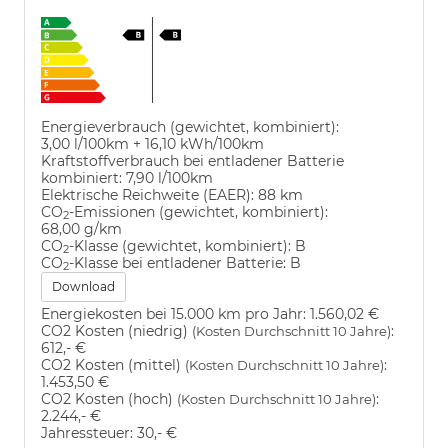
Energieverbrauch (gewichtet, kombiniert):
3,00 l/100km + 16,10 kWh/100km
Kraftstoffverbrauch bei entladener Batterie
kombiniert:
7,90 l/100km
Elektrische Reichweite (EAER):
88 km
CO
-Emissionen (gewichtet, kombiniert):
2
68,00 g/km
CO
-Klasse (gewichtet, kombiniert):
B
2
CO
-Klasse bei entladener Batterie:
B
2
Download
Energiekosten bei 15.000 km pro Jahr:
1.560,02 €
CO2 Kosten (niedrig)
:
(Kosten Durchschnitt 10 Jahre)
612,- €
CO2 Kosten (mittel)
:
(Kosten Durchschnitt 10 Jahre)
1.453,50 €
CO2 Kosten (hoch)
:
(Kosten Durchschnitt 10 Jahre)
2.244,- €
Jahressteuer:
30,- €