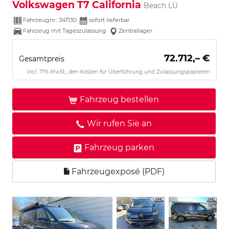
Volkswagen T7 California
Beach LÜ
Fahrzeugnr.:
347130
sofort lieferbar
Fahrzeug mit Tageszulassung
Zentrallager
72.712,– €
Gesamtpreis
incl. 17% MwSt., den Kosten für Überführung und Zulassungspapieren
Fahrzeug bestellen
Wir rufen Sie an
Fahrzeug parken
Fahrzeugexposé (PDF)