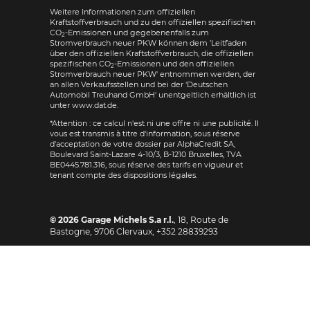
Weitere Informationen zum offiziellen
Kraftstoffverbrauch und zu den offiziellen spezifischen
CO
-Emissionen und gegebenenfalls zum
2
Stromverbrauch neuer PKW können dem 'Leitfaden
über den offiziellen Kraftstoffverbrauch, die offiziellen
spezifischen CO
-Emissionen und den offiziellen
2
Stromverbrauch neuer PKW' entnommen werden, der
an allen Verkaufsstellen und bei der 'Deutschen
Automobil Treuhand GmbH' unentgeltlich erhältlich ist
unter www.dat.de.
*Attention : ce calcul n'est ni une offre ni une publicité. Il
vous est transmis à titre d'information, sous réserve
d'acceptation de votre dossier par AlphaCredit SA,
Boulevard Saint-Lazare 4-10/3, B-1210 Bruxelles, TVA
BE0445.781.316, sous réserve des tarifs en vigueur et
tenant compte des dispositions légales.
© 2026
Garage Michels S.a r.l.
,
18, Route de
Bastogne
,
9706
Clervaux,
+352 28839293