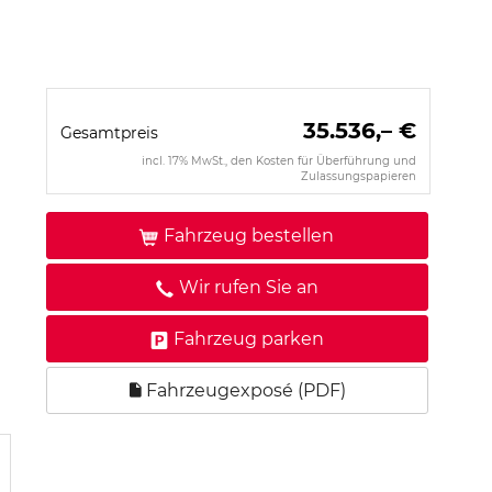
35.536,– €
Gesamtpreis
incl. 17% MwSt., den Kosten für Überführung und
Zulassungspapieren
Fahrzeug bestellen
Wir rufen Sie an
Fahrzeug parken
Fahrzeugexposé (PDF)