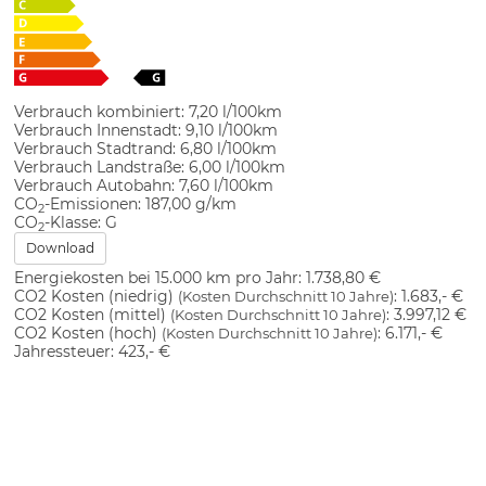
Verbrauch kombiniert:
7,20 l/100km
Verbrauch Innenstadt:
9,10 l/100km
Verbrauch Stadtrand:
6,80 l/100km
Verbrauch Landstraße:
6,00 l/100km
Verbrauch Autobahn:
7,60 l/100km
CO
-Emissionen:
187,00 g/km
2
CO
-Klasse:
G
2
Download
Energiekosten bei 15.000 km pro Jahr:
1.738,80 €
CO2 Kosten (niedrig)
:
1.683,- €
(Kosten Durchschnitt 10 Jahre)
CO2 Kosten (mittel)
:
3.997,12 €
(Kosten Durchschnitt 10 Jahre)
CO2 Kosten (hoch)
:
6.171,- €
(Kosten Durchschnitt 10 Jahre)
Jahressteuer:
423,- €