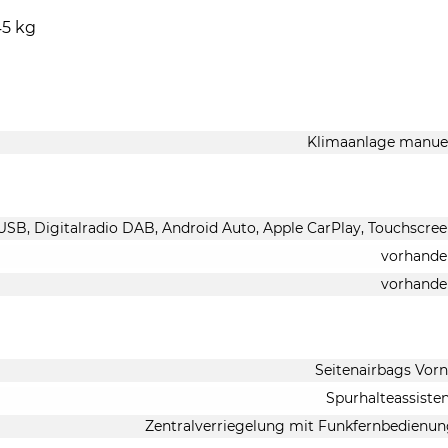
45 kg
Klimaanlage manue
 USB, Digitalradio DAB, Android Auto, Apple CarPlay, Touchscre
vorhande
vorhande
Seitenairbags Vor
Spurhalteassiste
Zentralverriegelung mit Funkfernbedienu