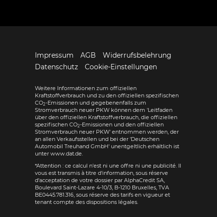
Impressum
AGB
Widerrufsbelehrung
Datenschutz
Cookie-Einstellungen
Weitere Informationen zum offiziellen
Kraftstoffverbrauch und zu den offiziellen spezifischen
CO
-Emissionen und gegebenenfalls zum
2
Stromverbrauch neuer PKW können dem 'Leitfaden
über den offiziellen Kraftstoffverbrauch, die offiziellen
spezifischen CO
-Emissionen und den offiziellen
2
Stromverbrauch neuer PKW' entnommen werden, der
an allen Verkaufsstellen und bei der 'Deutschen
Automobil Treuhand GmbH' unentgeltlich erhältlich ist
unter www.dat.de.
*Attention : ce calcul n'est ni une offre ni une publicité. Il
vous est transmis à titre d'information, sous réserve
d'acceptation de votre dossier par AlphaCredit SA,
Boulevard Saint-Lazare 4-10/3, B-1210 Bruxelles, TVA
BE0445.781.316, sous réserve des tarifs en vigueur et
tenant compte des dispositions légales.