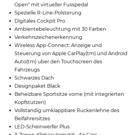
Open" mit virtueller Fusspedal
Spezielle R-Line-Polsterung
Digitales Cockpit Pro
Ambientebeleuchtung mit 30 Farben
Verkehrszeichenerkennung
Wireless App-Connect: Anzeige und
Steuerung von Apple CarPlay(tm) und Android
Auto(tm) uber den Touchscreen des
Fahrzeugs
Schwarzes Dach
Designpaket Black
Beheizbare Sportsitze vorne (mit integrierten
Kopfstutzen)
Vollstandig umklappbare Ruckenlehne des
Beifahrersitzes
LED-Scheinwerfer Plus
3-Zonen-Klimaautomatik ,,Air Care