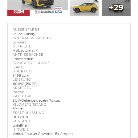
+29
AUSSENFARBE
Jaune Canary
INNENAUSSTATTUNG
Schwarz
GETRIEBE
Halbautomatik
ANTRIEBSACHSE
Frontantrieb
SCHADSTOFFKLASSE
Euro 6
HUBRAUM
1.498 ccm
LEISTUNG
110 kW (150 PS)
KRAFTSTOFF
Benzin
KATEGORIE
SUV/Geländewagen/Pickup
KILOMETERSTAND
50 km
ERSTZULASSUNG
01.03.2026
ZUSTAND
unfallfrei
HINWEIS
Verkauf nur an Gewerbe, Ex-/Import