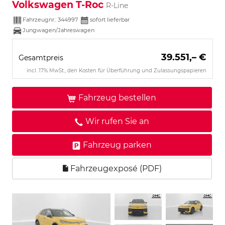
Volkswagen T-Roc
R-Line
Fahrzeugnr.:
344997
sofort lieferbar
Jungwagen/Jahreswagen
39.551,– €
Gesamtpreis
incl. 17% MwSt., den Kosten für Überführung und Zulassungspapieren
Fahrzeug bestellen
Wir rufen Sie an
Fahrzeug parken
Fahrzeugexposé (PDF)