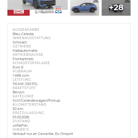
+28
AUSSENFARBE
Bleu Celeste
INNENAUSSTATTUNG
Schwarz
GETRIEBE
Halbautomatik
ANTRIEBSACHSE
Frontantrieb
SCHADSTOFFKLASSE
Euro 6
HUBRAUM
1.498 ccm
LEISTUNG
110 kW (150 PS)
KRAFTSTOFF
Benzin
KATEGORIE
SUV/Geländewagen/Pickup
KILOMETERSTAND
50 km
ERSTZULASSUNG
01.03.2026
ZUSTAND
unfallfrei
HINWEIS
Verkauf nur an Gewerbe, Ex-/Import