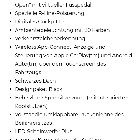
Open" mit virtueller Fusspedal
Spezielle R-Line-Polsterung
Digitales Cockpit Pro
Ambientebeleuchtung mit 30 Farben
Verkehrszeichenerkennung
Wireless App-Connect: Anzeige und
Steuerung von Apple CarPlay(tm) und Android
Auto(tm) uber den Touchscreen des
Fahrzeugs
Schwarzes Dach
Designpaket Black
Beheizbare Sportsitze vorne (mit integrierten
Kopfstutzen)
Vollstandig umklappbare Ruckenlehne des
Beifahrersitzes
LED-Scheinwerfer Plus
3-Zonen-Klimaautomatik ,,Air Care