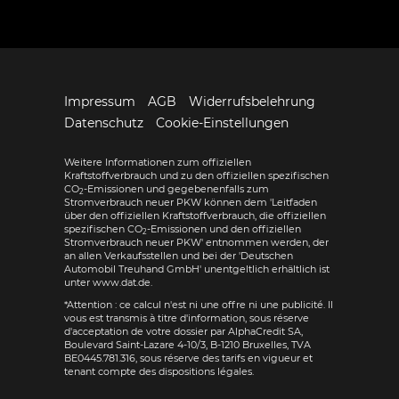
Impressum
AGB
Widerrufsbelehrung
Datenschutz
Cookie-Einstellungen
Weitere Informationen zum offiziellen
Kraftstoffverbrauch und zu den offiziellen spezifischen
CO
-Emissionen und gegebenenfalls zum
2
Stromverbrauch neuer PKW können dem 'Leitfaden
über den offiziellen Kraftstoffverbrauch, die offiziellen
spezifischen CO
-Emissionen und den offiziellen
2
Stromverbrauch neuer PKW' entnommen werden, der
an allen Verkaufsstellen und bei der 'Deutschen
Automobil Treuhand GmbH' unentgeltlich erhältlich ist
unter www.dat.de.
*Attention : ce calcul n'est ni une offre ni une publicité. Il
vous est transmis à titre d'information, sous réserve
d'acceptation de votre dossier par AlphaCredit SA,
Boulevard Saint-Lazare 4-10/3, B-1210 Bruxelles, TVA
BE0445.781.316, sous réserve des tarifs en vigueur et
tenant compte des dispositions légales.