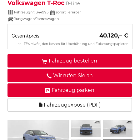
Volkswagen T-Roc
R-Line
Fahrzeugnr.:
344995
sofort lieferbar
Jungwagen/Jahreswagen
40.120,– €
Gesamtpreis
incl. 17% MwSt., den Kosten für Überführung und Zulassungspapieren
Fahrzeug bestellen
Wir rufen Sie an
Fahrzeug parken
Fahrzeugexposé (PDF)