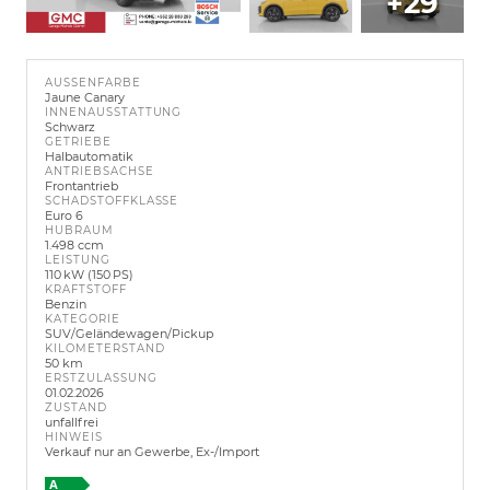
+29
AUSSENFARBE
Jaune Canary
INNENAUSSTATTUNG
Schwarz
GETRIEBE
Halbautomatik
ANTRIEBSACHSE
Frontantrieb
SCHADSTOFFKLASSE
Euro 6
HUBRAUM
1.498 ccm
LEISTUNG
110 kW (150 PS)
KRAFTSTOFF
Benzin
KATEGORIE
SUV/Geländewagen/Pickup
KILOMETERSTAND
50 km
ERSTZULASSUNG
01.02.2026
ZUSTAND
unfallfrei
HINWEIS
Verkauf nur an Gewerbe, Ex-/Import