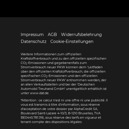
Impressum
AGB
Widerrufsbelehrung
Datenschutz
Cookie-Einstellungen
Weitere Informationen zum offiziellen
Kraftstoffverbrauch und zu den offiziellen spezifischen
CO
-Emissionen und gegebenenfalls zum
2
Stromverbrauch neuer PKW können dem 'Leitfaden
über den offiziellen Kraftstoffverbrauch, die offiziellen
spezifischen CO
-Emissionen und den offiziellen
2
Stromverbrauch neuer PKW' entnommen werden, der
an allen Verkaufsstellen und bei der 'Deutschen
Automobil Treuhand GmbH' unentgeltlich erhältlich ist
unter www.dat.de.
*Attention : ce calcul n'est ni une offre ni une publicité. Il
vous est transmis à titre d'information, sous réserve
d'acceptation de votre dossier par AlphaCredit SA,
Boulevard Saint-Lazare 4-10/3, B-1210 Bruxelles, TVA
BE0445.781.316, sous réserve des tarifs en vigueur et
tenant compte des dispositions légales.