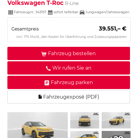
Volkswagen T-Roc
R-Line
Fahrzeugnr.:
343157
sofort lieferbar
Jungwagen/Jahreswagen
39.551,– €
Gesamtpreis
incl. 17% MwSt., den Kosten für Überführung und Zulassungspapieren
Fahrzeug bestellen
Wir rufen Sie an
Fahrzeug parken
Fahrzeugexposé (PDF)