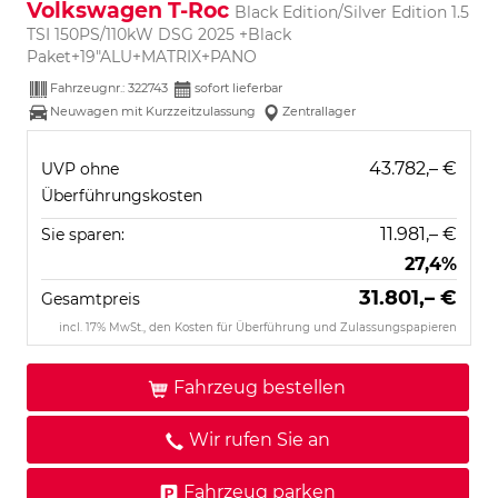
Volkswagen T-Roc
Black Edition/Silver Edition 1.5
TSI 150PS/110kW DSG 2025 +Black
Paket+19"ALU+MATRIX+PANO
Fahrzeugnr.:
322743
sofort lieferbar
Neuwagen mit Kurzzeitzulassung
Zentrallager
43.782,– €
UVP ohne
Überführungskosten
11.981,– €
Sie sparen:
27,4%
31.801,– €
Gesamtpreis
incl. 17% MwSt., den Kosten für Überführung und Zulassungspapieren
Fahrzeug bestellen
Wir rufen Sie an
Fahrzeug parken