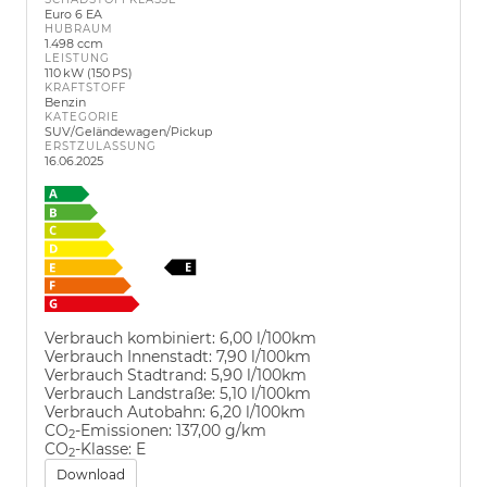
Euro 6 EA
HUBRAUM
1.498 ccm
LEISTUNG
110 kW (150 PS)
KRAFTSTOFF
Benzin
KATEGORIE
SUV/Geländewagen/Pickup
ERSTZULASSUNG
16.06.2025
Verbrauch kombiniert:
6,00 l/100km
Verbrauch Innenstadt:
7,90 l/100km
Verbrauch Stadtrand:
5,90 l/100km
Verbrauch Landstraße:
5,10 l/100km
Verbrauch Autobahn:
6,20 l/100km
CO
-Emissionen:
137,00 g/km
2
CO
-Klasse:
E
2
Download