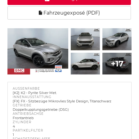
Fahrzeugexposé (PDF)
+17
AUSSENFARBE
K2
K2 - Pyrite Silver Met.
INNENAUSSTATTUNG
FX
FX - Sitzbezüge Mikrovlies Style Design, Titanschwarz
GETRIEBE
Doppelkupplungsgetriebe (DSG)
ANTRIEBSACHSE
Frontantrieb
ZYLINDER
4
PARTIKELFILTER
1
SCHADSTOFFKLASSE