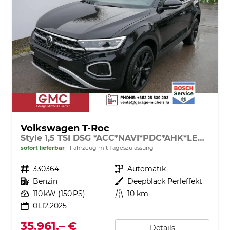
Volkswagen T-Roc
Style 1,5 TSI DSG *ACC*NAVI*PDC*AHK*LED*KAMERA*TEMPOMAT*19-ZOLL
sofort lieferbar
Fahrzeug mit Tageszulassung
Fahrzeugnr.
330364
Getriebe
Automatik
Kraftstoff
Benzin
Außenfarbe
Deepblack Perleffekt
Leistung
110 kW (150 PS)
Kilometerstand
10 km
01.12.2025
35.961,– €
Details