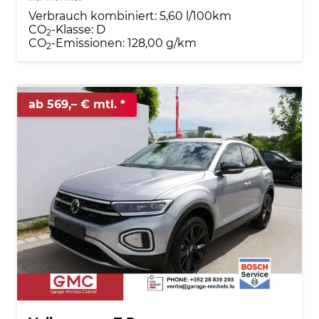
Verbrauch kombiniert:
5,60 l/100km
CO
-Klasse:
D
2
CO
-Emissionen:
128,00 g/km
2
ab 569,– € mtl.