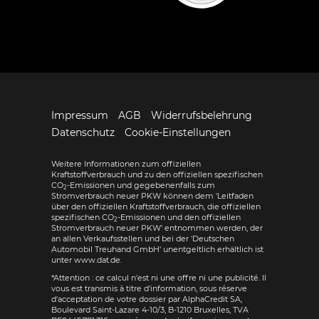
Impressum
AGB
Widerrufsbelehrung
Datenschutz
Cookie-Einstellungen
Weitere Informationen zum offiziellen
Kraftstoffverbrauch und zu den offiziellen spezifischen
CO
-Emissionen und gegebenenfalls zum
2
Stromverbrauch neuer PKW können dem 'Leitfaden
über den offiziellen Kraftstoffverbrauch, die offiziellen
spezifischen CO
-Emissionen und den offiziellen
2
Stromverbrauch neuer PKW' entnommen werden, der
an allen Verkaufsstellen und bei der 'Deutschen
Automobil Treuhand GmbH' unentgeltlich erhältlich ist
unter www.dat.de.
*Attention : ce calcul n'est ni une offre ni une publicité. Il
vous est transmis à titre d'information, sous réserve
d'acceptation de votre dossier par AlphaCredit SA,
Boulevard Saint-Lazare 4-10/3, B-1210 Bruxelles, TVA