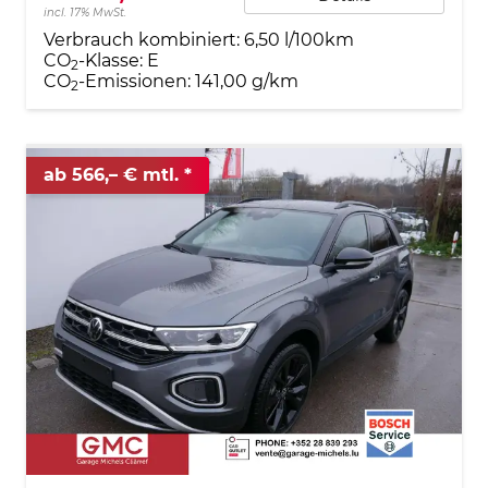
incl. 17% MwSt.
Verbrauch kombiniert:
6,50 l/100km
CO
-Klasse:
E
2
CO
-Emissionen:
141,00 g/km
2
ab 566,– € mtl.