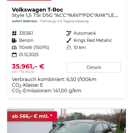
Volkswagen T-Roc
Style 1,5 TSI DSG *ACC*NAVI*PDC*AHK*LED*KAMERA*TEMPOMAT*19-ZOLL
sofort lieferbar
Fahrzeug mit Tageszulassung
Fahrzeugnr.
330361
Getriebe
Automatik
Kraftstoff
Benzin
Außenfarbe
Kings Red Metallic
Leistung
110 kW (150 PS)
Kilometerstand
10 km
01.12.2025
35.961,– €
Details
incl. 17% MwSt.
Verbrauch kombiniert:
6,50 l/100km
CO
-Klasse:
E
2
CO
-Emissionen:
141,00 g/km
2
ab 566,– € mtl.