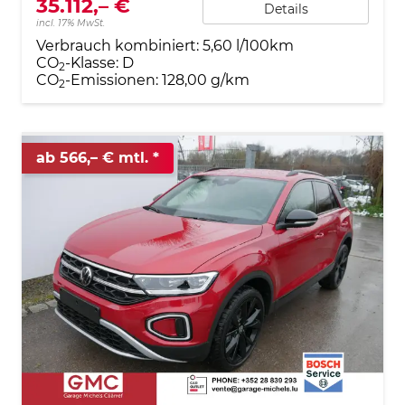
35.112,– €
Details
incl. 17% MwSt.
Verbrauch kombiniert:
5,60 l/100km
CO
-Klasse:
D
2
CO
-Emissionen:
128,00 g/km
2
ab 566,– € mtl.