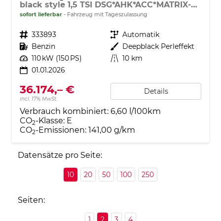
black style 1,5 TSI DSG*AHK*ACC*MATRIX-LED*SHZ*PDC*KAMERA*TEMPOMAT*19-ZOLL
sofort lieferbar
Fahrzeug mit Tageszulassung
Fahrzeugnr.
333893
Getriebe
Automatik
Kraftstoff
Benzin
Außenfarbe
Deepblack Perleffekt
Leistung
110 kW (150 PS)
Kilometerstand
10 km
01.01.2026
36.174,– €
Details
incl. 17% MwSt.
Verbrauch kombiniert:
6,60 l/100km
CO
-Klasse:
E
2
CO
-Emissionen:
141,00 g/km
2
Datensätze pro Seite:
10
20
50
100
250
Seiten:
1
2
3
4