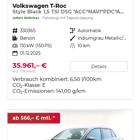
Volkswagen T-Roc
Style Black 1,5 TSI DSG *ACC*NAVI*PDC*AHK*LED*KAMERA*TEMPOMAT*19-ZOLL
sofort lieferbar
Fahrzeug mit Tageszulassung
Fahrzeugnr.
330365
Getriebe
Automatik
Kraftstoff
Benzin
Außenfarbe
Indiumgrau Metallic/Dach schwarz
Leistung
110 kW (150 PS)
Kilometerstand
10 km
01.12.2025
35.961,– €
Details
incl. 17% MwSt.
Verbrauch kombiniert:
6,50 l/100km
CO
-Klasse:
E
2
CO
-Emissionen:
141,00 g/km
2
ab 566,– € mtl.