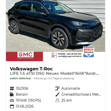
Volkswagen T-Roc
LIFE 1.5 eTSI DSG Neues Modell*AHK*Android Auto*SHZ*ACC*Kamera*5J Garantie*Klimaauto*
sofort lieferbar
Fahrzeug mit Tageszulassung
Fahrzeugnr.
352306
Getriebe
Automatik
Kraftstoff
Benzin
Außenfarbe
Grenadillschwarz Metallic
Leistung
110 kW (150 PS)
Kilometerstand
25 km
01.06.2026