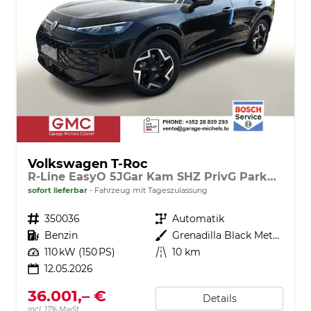
Volkswagen T-Roc
R-Line EasyO 5JGar Kam SHZ PrivG ParkAss+
sofort lieferbar
Fahrzeug mit Tageszulassung
Fahrzeugnr.
350036
Getriebe
Automatik
Kraftstoff
Benzin
Außenfarbe
Grenadilla Black Metallic
Leistung
110 kW (150 PS)
Kilometerstand
10 km
12.05.2026
36.001,– €
Details
incl. 17% MwSt.