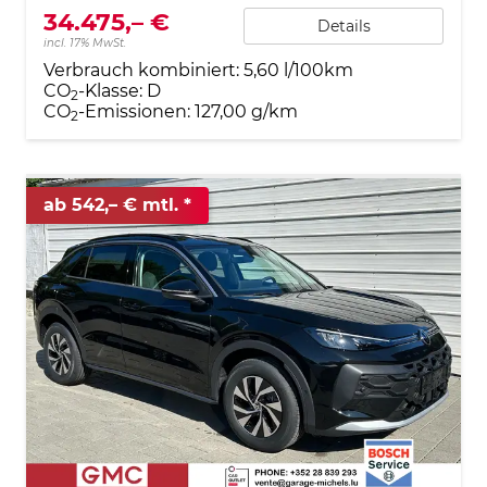
34.475,– €
Details
incl. 17% MwSt.
Verbrauch kombiniert:
5,60 l/100km
CO
-Klasse:
D
2
CO
-Emissionen:
127,00 g/km
2
ab 542,– € mtl.