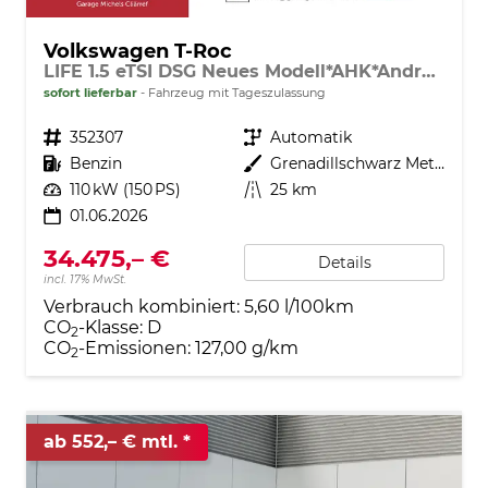
Volkswagen T-Roc
LIFE 1.5 eTSI DSG Neues Modell*AHK*Android Auto*SHZ*ACC*Kamera*5J Garantie*Klimaauto*
sofort lieferbar
Fahrzeug mit Tageszulassung
Fahrzeugnr.
352307
Getriebe
Automatik
Kraftstoff
Benzin
Außenfarbe
Grenadillschwarz Metallic
Leistung
110 kW (150 PS)
Kilometerstand
25 km
01.06.2026
34.475,– €
Details
incl. 17% MwSt.
Verbrauch kombiniert:
5,60 l/100km
CO
-Klasse:
D
2
CO
-Emissionen:
127,00 g/km
2
ab 552,– € mtl.