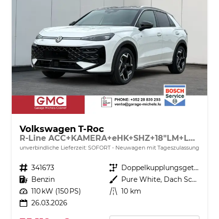
Volkswagen T-Roc
R-Line ACC+KAMERA+eHK+SHZ+18"LM+LED PLUS
unverbindliche Lieferzeit: SOFORT
Neuwagen mit Tageszulassung
Fahrzeugnr.
341673
Getriebe
Doppelkupplungsgetriebe (DSG)
Kraftstoff
Benzin
Außenfarbe
Pure White, Dach Schwarz
Leistung
110 kW (150 PS)
Kilometerstand
10 km
26.03.2026