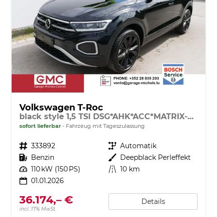
Volkswagen T-Roc
black style 1,5 TSI DSG*AHK*ACC*MATRIX-LED*SHZ*PDC*KAMERA*TEMPOMAT*19-ZOLL
sofort lieferbar
Fahrzeug mit Tageszulassung
Fahrzeugnr.
333892
Getriebe
Automatik
Kraftstoff
Benzin
Außenfarbe
Deepblack Perleffekt
Leistung
110 kW (150 PS)
Kilometerstand
10 km
01.01.2026
36.174,– €
Details
incl. 17% MwSt.