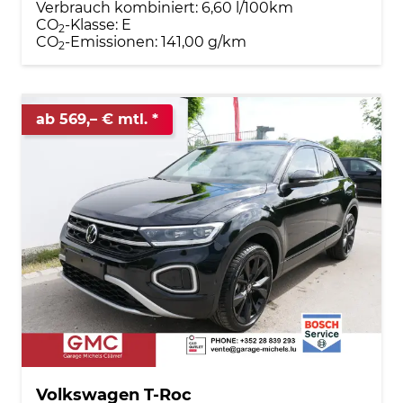
Verbrauch kombiniert:
6,60 l/100km
CO
-Klasse:
E
2
CO
-Emissionen:
141,00 g/km
2
ab 569,– € mtl.
Volkswagen T-Roc