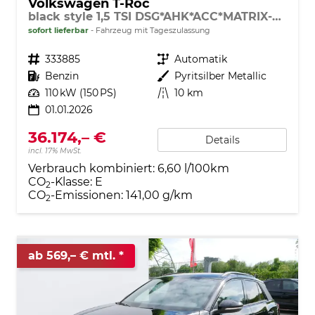
Volkswagen T-Roc
black style 1,5 TSI DSG*AHK*ACC*MATRIX-LED*SHZ*PDC*KAMERA*TEMPOMAT*19-ZOLL
sofort lieferbar
Fahrzeug mit Tageszulassung
Fahrzeugnr.
333885
Getriebe
Automatik
Kraftstoff
Benzin
Außenfarbe
Pyritsilber Metallic
Leistung
110 kW (150 PS)
Kilometerstand
10 km
01.01.2026
36.174,– €
Details
incl. 17% MwSt.
Verbrauch kombiniert:
6,60 l/100km
CO
-Klasse:
E
2
CO
-Emissionen:
141,00 g/km
2
ab 569,– € mtl.