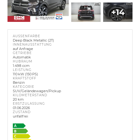
+14
AUSSENFARBE
Deep Black Metallic (2T)
INNENAUSSTATTUNG
auf Anfrage
GETRIEBE
Automatik
HUBRAUM
1.498 ccm
LEISTUNG
110 kW (150 PS)
KRAFTSTOFF
Benzin
KATEGORIE
SUV/Geländewagen/Pickup
KILOMETERSTAND
20 km
ERSTZULASSUNG
01.06.2026
ZUSTAND
unfallfrei