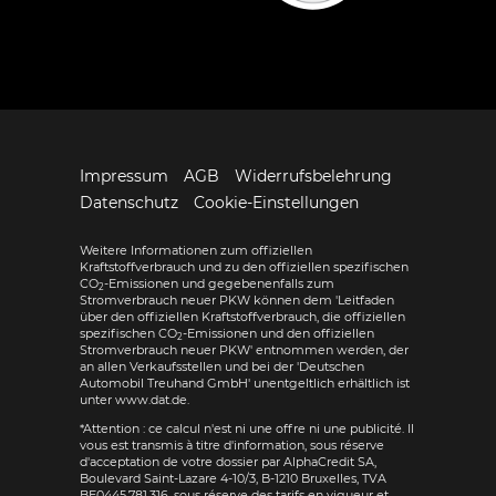
Impressum
AGB
Widerrufsbelehrung
Datenschutz
Cookie-Einstellungen
Weitere Informationen zum offiziellen
Kraftstoffverbrauch und zu den offiziellen spezifischen
CO
-Emissionen und gegebenenfalls zum
2
Stromverbrauch neuer PKW können dem 'Leitfaden
über den offiziellen Kraftstoffverbrauch, die offiziellen
spezifischen CO
-Emissionen und den offiziellen
2
Stromverbrauch neuer PKW' entnommen werden, der
an allen Verkaufsstellen und bei der 'Deutschen
Automobil Treuhand GmbH' unentgeltlich erhältlich ist
unter www.dat.de.
*Attention : ce calcul n'est ni une offre ni une publicité. Il
vous est transmis à titre d'information, sous réserve
d'acceptation de votre dossier par AlphaCredit SA,
Boulevard Saint-Lazare 4-10/3, B-1210 Bruxelles, TVA
BE0445.781.316, sous réserve des tarifs en vigueur et