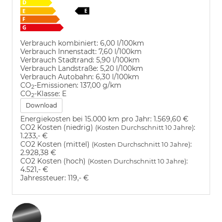
Verbrauch kombiniert:
6,00 l/100km
Verbrauch Innenstadt:
7,60 l/100km
Verbrauch Stadtrand:
5,90 l/100km
Verbrauch Landstraße:
5,20 l/100km
Verbrauch Autobahn:
6,30 l/100km
CO
-Emissionen:
137,00 g/km
2
CO
-Klasse:
E
2
Download
Energiekosten bei 15.000 km pro Jahr:
1.569,60 €
CO2 Kosten (niedrig)
:
(Kosten Durchschnitt 10 Jahre)
1.233,- €
CO2 Kosten (mittel)
:
(Kosten Durchschnitt 10 Jahre)
2.928,38 €
CO2 Kosten (hoch)
:
(Kosten Durchschnitt 10 Jahre)
4.521,- €
Jahressteuer:
119,- €