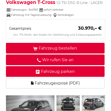
Volkswagen T-Cross
1,5 TSI DSG R-Line - LAGER
Fahrzeugnr.:
344783
sofort lieferbar
Fahrzeug mit Tageszulassung
Zentrallager
30.970,– €
Gesamtpreis
incl. 17% MwSt., den Kosten für Überführung und Zulassungspapieren
Fahrzeug bestellen
Wir rufen Sie an
Fahrzeug parken
Fahrzeugexposé (PDF)