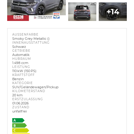
+14
AUSSENFARBE
Smoky Grey Metallic ()
INNENAUSSTATTUNG
Schwarz
GETRIEBE
Automatik
HUBRAUM
1.498 ccm
LEISTUNG
110 kW (150 PS)
KRAFTSTOFF
Benzin
KATEGORIE
SUV/Geländewagen/Pickup
KILOMETERSTAND
20 km
ERSTZULASSUNG
01.06.2026
ZUSTAND
unfallfrei