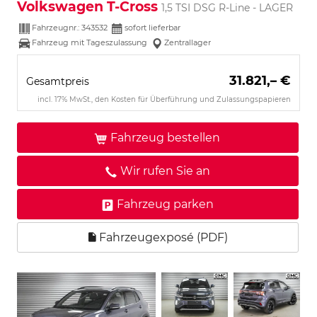
Volkswagen T-Cross
1,5 TSI DSG R-Line - LAGER
Fahrzeugnr.:
343532
sofort lieferbar
Fahrzeug mit Tageszulassung
Zentrallager
31.821,– €
Gesamtpreis
incl. 17% MwSt., den Kosten für Überführung und Zulassungspapieren
Fahrzeug bestellen
Wir rufen Sie an
Fahrzeug parken
Fahrzeugexposé (PDF)