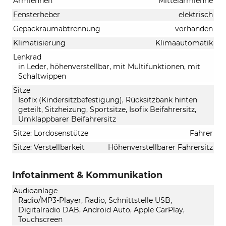
Armlehnen
Mittelarmlehne
Fensterheber
elektrisch
Gepäckraumabtrennung
vorhanden
Klimatisierung
Klimaautomatik
Lenkrad
in Leder, höhenverstellbar, mit Multifunktionen, mit
Schaltwippen
Sitze
Isofix (Kindersitzbefestigung), Rücksitzbank hinten
geteilt, Sitzheizung, Sportsitze, Isofix Beifahrersitz,
Umklappbarer Beifahrersitz
Sitze: Lordosenstütze
Fahrer
Sitze: Verstellbarkeit
Höhenverstellbarer Fahrersitz
Infotainment & Kommunikation
Audioanlage
Radio/MP3-Player, Radio, Schnittstelle USB,
Digitalradio DAB, Android Auto, Apple CarPlay,
Touchscreen