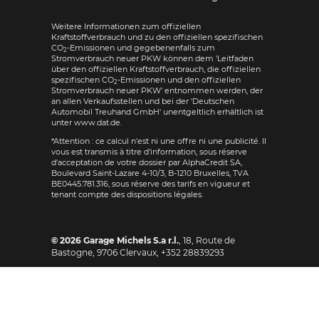
Weitere Informationen zum offiziellen
Kraftstoffverbrauch und zu den offiziellen spezifischen
CO
-Emissionen und gegebenenfalls zum
2
Stromverbrauch neuer PKW können dem 'Leitfaden
über den offiziellen Kraftstoffverbrauch, die offiziellen
spezifischen CO
-Emissionen und den offiziellen
2
Stromverbrauch neuer PKW' entnommen werden, der
an allen Verkaufsstellen und bei der 'Deutschen
Automobil Treuhand GmbH' unentgeltlich erhältlich ist
unter www.dat.de.
*Attention : ce calcul n'est ni une offre ni une publicité. Il
vous est transmis à titre d'information, sous réserve
d'acceptation de votre dossier par AlphaCredit SA,
Boulevard Saint-Lazare 4-10/3, B-1210 Bruxelles, TVA
BE0445.781.316, sous réserve des tarifs en vigueur et
tenant compte des dispositions légales.
© 2026
Garage Michels S.a r.l.
,
18, Route de
Bastogne
,
9706
Clervaux,
+352 28839293