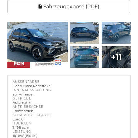
Fahrzeugexposé (PDF)
+11
AUSSENFARBE
Deep Black Perleffekt
INNENAUSSTATTUNG
auf Anfrage
GETRIEBE
Automatik
ANTRIEBSACHSE
Frontantrieb
SCHADSTOFFKLASSE
Euro 6
HUBRAUM
1.498 ccm
LEISTUNG
110 kW (150 PS)