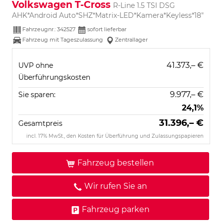
Volkswagen T-Cross
R-Line 1.5 TSI DSG
AHK*Android Auto*SHZ*Matrix-LED*Kamera*Keyless*18"
Fahrzeugnr.:
342527
sofort lieferbar
Fahrzeug mit Tageszulassung
Zentrallager
41.373,– €
UVP ohne
Überführungskosten
9.977,– €
Sie sparen:
24,1%
31.396,– €
Gesamtpreis
incl. 17% MwSt., den Kosten für Überführung und Zulassungspapieren
Fahrzeug bestellen
Wir rufen Sie an
Fahrzeug parken