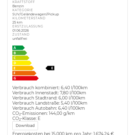
KRAFTSTOFF
Benzin
KATEGORIE
SUV/Geländewagen/Pickup
KILOMETERSTAND
25 km
ERSTZULASSUNG
01.06.2026
ZUSTAND
unfallfrei
Verbrauch kombiniert:
6,40 l/100km
Verbrauch Innenstadt:
7,80 l/100km
Verbrauch Stadtrand:
6,00 l/100km
Verbrauch Landstraße:
5,40 l/100km
Verbrauch Autobahn:
6,40 l/100km
CO
-Emissionen:
144,00 g/km
2
CO
-Klasse:
E
2
Download
Energiekosten bei 15.000 km pro Jahr:
1.674,24 €