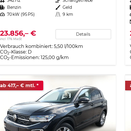
Fahrzeugnr.
342712
Getriebe
Schaltgetriebe
Kraftstoff
Benzin
Außenfarbe
Geld
Leistung
70 kW (95 PS)
Kilometerstand
9 km
23.856,– €
Details
incl. 17% MwSt.
Verbrauch kombiniert:
5,50 l/100km
CO
-Klasse:
D
2
CO
-Emissionen:
125,00 g/km
2
ab 417,– € mtl.