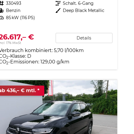
Fahrzeugnr.
330493
Getriebe
Schalt. 6-Gang
Kraftstoff
Benzin
Außenfarbe
Deep Black Metallic
Leistung
85 kW (116 PS)
26.617,– €
Details
incl. 17% MwSt.
Verbrauch kombiniert:
5,70 l/100km
CO
-Klasse:
D
2
CO
-Emissionen:
129,00 g/km
2
ab 436,– € mtl.