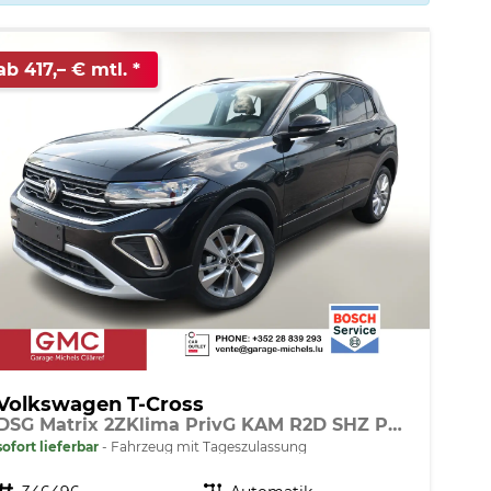
ab 417,– € mtl.
Volkswagen T-Cross
DSG Matrix 2ZKlima PrivG KAM R2D SHZ PDC
sofort lieferbar
Fahrzeug mit Tageszulassung