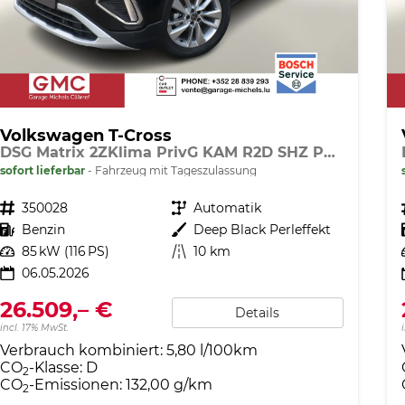
Volkswagen T-Cross
DSG Matrix 2ZKlima PrivG KAM R2D SHZ PDC
sofort lieferbar
Fahrzeug mit Tageszulassung
Fahrzeugnr.
350028
Getriebe
Automatik
Kraftstoff
Benzin
Außenfarbe
Deep Black Perleffekt
Leistung
85 kW (116 PS)
Kilometerstand
10 km
06.05.2026
26.509,– €
Details
incl. 17% MwSt.
Verbrauch kombiniert:
5,80 l/100km
CO
-Klasse:
D
2
CO
-Emissionen:
132,00 g/km
2