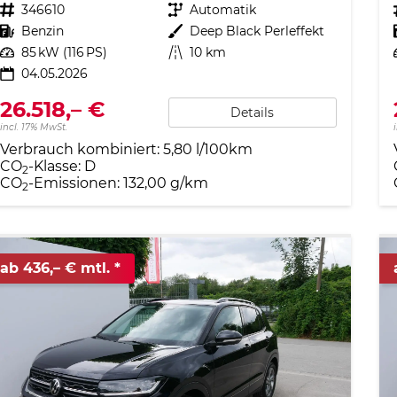
Fahrzeugnr.
346610
Getriebe
Automatik
Kraftstoff
Benzin
Außenfarbe
Deep Black Perleffekt
Leistung
85 kW (116 PS)
Kilometerstand
10 km
04.05.2026
26.518,– €
Details
incl. 17% MwSt.
Verbrauch kombiniert:
5,80 l/100km
CO
-Klasse:
D
2
CO
-Emissionen:
132,00 g/km
2
ab 436,– € mtl.