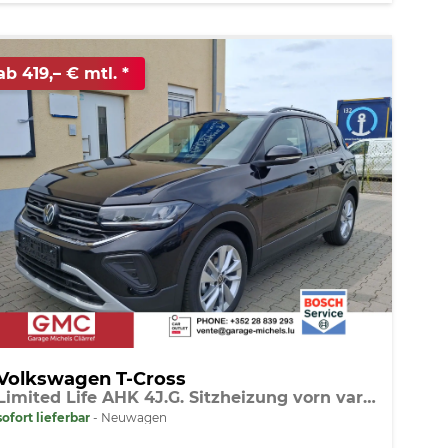
ab 419,– € mtl.
Volkswagen T-Cross
Limited Life AHK 4J.G. Sitzheizung vorn variabler Ladeboden PDC Radio 17 Zoll LM
sofort lieferbar
Neuwagen