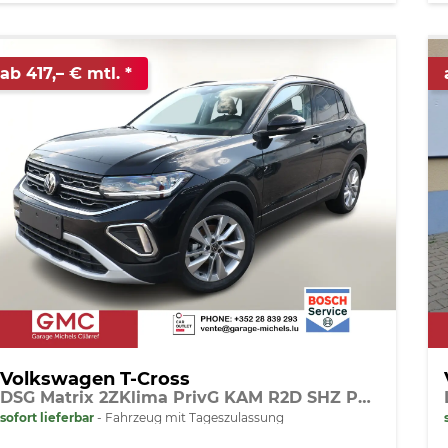
ab 417,– € mtl.
Volkswagen T-Cross
DSG Matrix 2ZKlima PrivG KAM R2D SHZ PDC
sofort lieferbar
Fahrzeug mit Tageszulassung