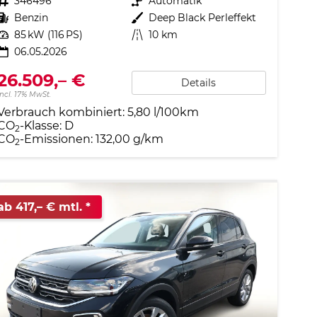
Fahrzeugnr.
346496
Getriebe
Automatik
Kraftstoff
Benzin
Außenfarbe
Deep Black Perleffekt
Leistung
85 kW (116 PS)
Kilometerstand
10 km
06.05.2026
26.509,– €
Details
incl. 17% MwSt.
Verbrauch kombiniert:
5,80 l/100km
CO
-Klasse:
D
2
CO
-Emissionen:
132,00 g/km
2
ab 417,– € mtl.