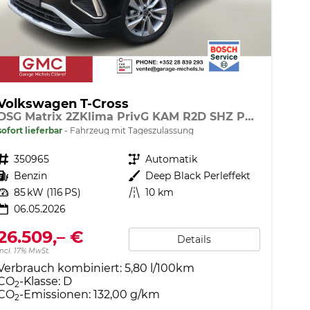
Volkswagen T-Cross
DSG Matrix 2ZKlima PrivG KAM R2D SHZ PDC
sofort lieferbar
Fahrzeug mit Tageszulassung
Fahrzeugnr.
350965
Getriebe
Automatik
Kraftstoff
Benzin
Außenfarbe
Deep Black Perleffekt
Leistung
85 kW (116 PS)
Kilometerstand
10 km
06.05.2026
26.509,– €
Details
incl. 17% MwSt.
Verbrauch kombiniert:
5,80 l/100km
CO
-Klasse:
D
2
CO
-Emissionen:
132,00 g/km
2