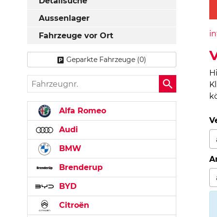
Detailsuche
Aussenlager
in
Fahrzeuge vor Ort
V
Geparkte Fahrzeuge (
0
)
H
Fahrzeugnr.
K
k
Alfa Romeo
V
Audi
BMW
A
Brenderup
BYD
Citroën