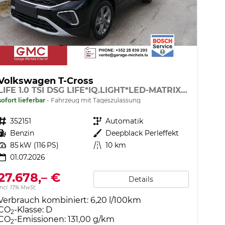
Volkswagen T-Cross
LIFE 1.0 TSI DSG LIFE*IQ.LIGHT*LED-MATRIX*KAMERA*ACC*SMARTLINK*PDC*LED*SHZ*TEMPOMAT*KLIMA*17-ZOLL
sofort lieferbar
Fahrzeug mit Tageszulassung
Fahrzeugnr.
352151
Getriebe
Automatik
Kraftstoff
Benzin
Außenfarbe
Deepblack Perleffekt
Leistung
85 kW (116 PS)
Kilometerstand
10 km
01.07.2026
27.678,– €
Details
incl. 17% MwSt.
Verbrauch kombiniert:
6,20 l/100km
CO
-Klasse:
D
2
CO
-Emissionen:
131,00 g/km
2