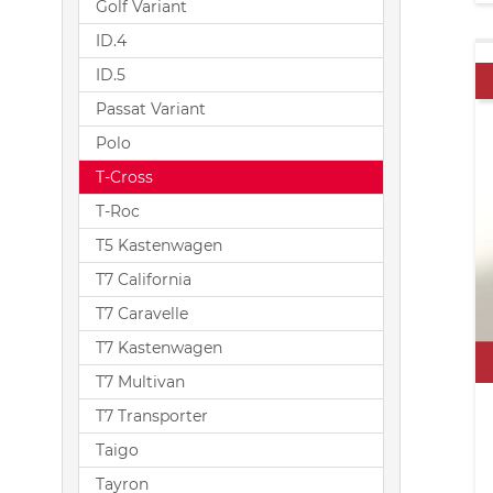
Golf Variant
ID.4
ID.5
Passat Variant
Polo
T-Cross
T-Roc
T5 Kastenwagen
T7 California
T7 Caravelle
T7 Kastenwagen
T7 Multivan
T7 Transporter
Taigo
Tayron