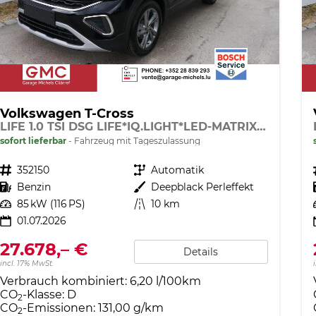
Volkswagen T-Cross
LIFE 1.0 TSI DSG LIFE*IQ.LIGHT*LED-MATRIX*KAMERA*ACC*SMARTLINK*PDC*LED*SHZ*TEMPOMAT*KLIMA*17-ZOLL
sofort lieferbar
Fahrzeug mit Tageszulassung
Fahrzeugnr.
352150
Getriebe
Automatik
Kraftstoff
Benzin
Außenfarbe
Deepblack Perleffekt
Leistung
85 kW (116 PS)
Kilometerstand
10 km
01.07.2026
27.678,– €
Details
incl. 17% MwSt.
Verbrauch kombiniert:
6,20 l/100km
CO
-Klasse:
D
2
CO
-Emissionen:
131,00 g/km
2