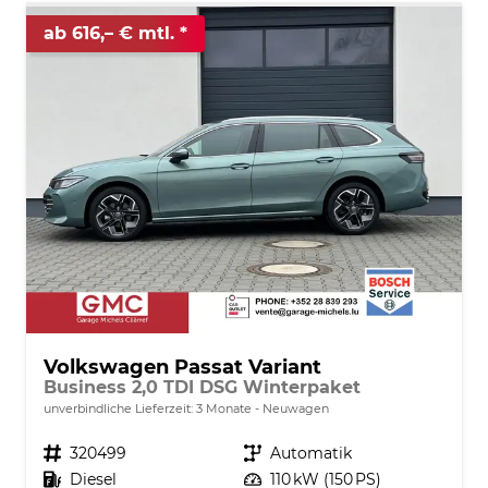
ab 616,– € mtl.
Volkswagen Passat Variant
Business 2,0 TDI DSG Winterpaket
unverbindliche Lieferzeit:
3 Monate
Neuwagen
Fahrzeugnr.
320499
Getriebe
Automatik
Kraftstoff
Diesel
Leistung
110 kW (150 PS)