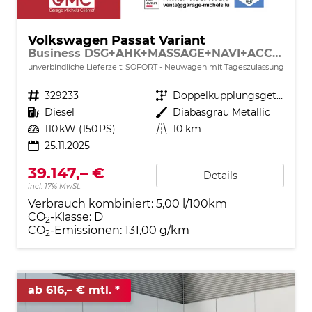
Volkswagen Passat Variant
Business DSG+AHK+MASSAGE+NAVI+ACC+KAMERA+LED+17" ALU
unverbindliche Lieferzeit: SOFORT
Neuwagen mit Tageszulassung
Fahrzeugnr.
329233
Getriebe
Doppelkupplungsgetriebe (DSG)
Kraftstoff
Diesel
Außenfarbe
Diabasgrau Metallic
Leistung
110 kW (150 PS)
Kilometerstand
10 km
25.11.2025
39.147,– €
Details
incl. 17% MwSt.
Verbrauch kombiniert:
5,00 l/100km
CO
-Klasse:
D
2
CO
-Emissionen:
131,00 g/km
2
ab 616,– € mtl.