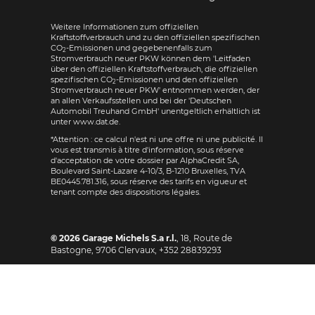
Weitere Informationen zum offiziellen
Kraftstoffverbrauch und zu den offiziellen spezifischen
CO
-Emissionen und gegebenenfalls zum
2
Stromverbrauch neuer PKW können dem 'Leitfaden
über den offiziellen Kraftstoffverbrauch, die offiziellen
spezifischen CO
-Emissionen und den offiziellen
2
Stromverbrauch neuer PKW' entnommen werden, der
an allen Verkaufsstellen und bei der 'Deutschen
Automobil Treuhand GmbH' unentgeltlich erhältlich ist
unter www.dat.de.
*Attention : ce calcul n'est ni une offre ni une publicité. Il
vous est transmis à titre d'information, sous réserve
d'acceptation de votre dossier par AlphaCredit SA,
Boulevard Saint-Lazare 4-10/3, B-1210 Bruxelles, TVA
BE0445.781.316, sous réserve des tarifs en vigueur et
tenant compte des dispositions légales.
© 2026
Garage Michels S.a r.l.
,
18, Route de
Bastogne
,
9706
Clervaux,
+352 28839293