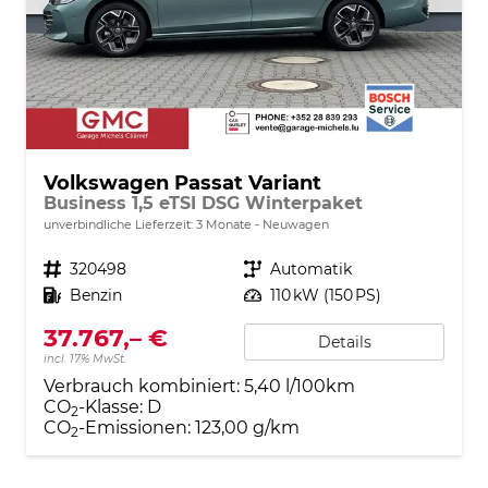
Volkswagen Passat Variant
Business 1,5 eTSI DSG Winterpaket
unverbindliche Lieferzeit:
3 Monate
Neuwagen
Fahrzeugnr.
320498
Getriebe
Automatik
Kraftstoff
Benzin
Leistung
110 kW (150 PS)
37.767,– €
Details
incl. 17% MwSt.
Verbrauch kombiniert:
5,40 l/100km
CO
-Klasse:
D
2
CO
-Emissionen:
123,00 g/km
2