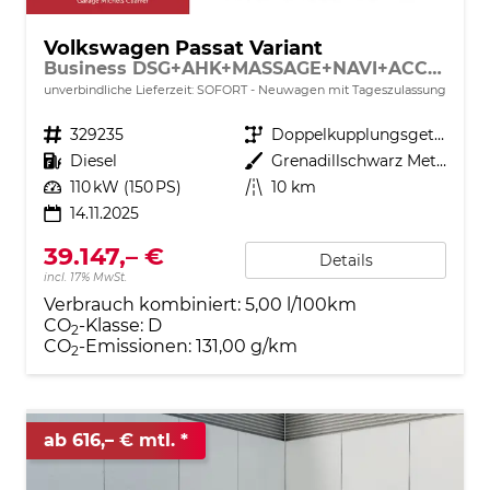
Volkswagen Passat Variant
Business DSG+AHK+MASSAGE+NAVI+ACC+KAMERA+LED+17" ALU
unverbindliche Lieferzeit: SOFORT
Neuwagen mit Tageszulassung
Fahrzeugnr.
329235
Getriebe
Doppelkupplungsgetriebe (DSG)
Kraftstoff
Diesel
Außenfarbe
Grenadillschwarz Metallic
Leistung
110 kW (150 PS)
Kilometerstand
10 km
14.11.2025
39.147,– €
Details
incl. 17% MwSt.
Verbrauch kombiniert:
5,00 l/100km
CO
-Klasse:
D
2
CO
-Emissionen:
131,00 g/km
2
ab 616,– € mtl.