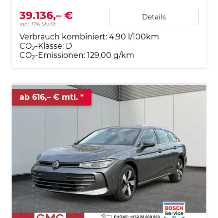
39.136,– €
Details
incl. 17% MwSt.
Verbrauch kombiniert:
4,90 l/100km
CO
-Klasse:
D
2
CO
-Emissionen:
129,00 g/km
2
ab 616,– € mtl.