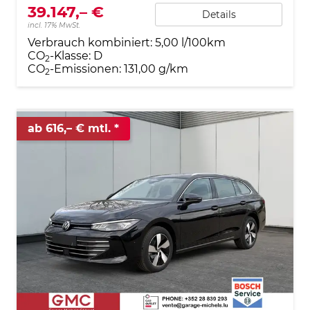
39.147,– €
Details
incl. 17% MwSt.
Verbrauch kombiniert:
5,00 l/100km
CO
-Klasse:
D
2
CO
-Emissionen:
131,00 g/km
2
ab 616,– € mtl.