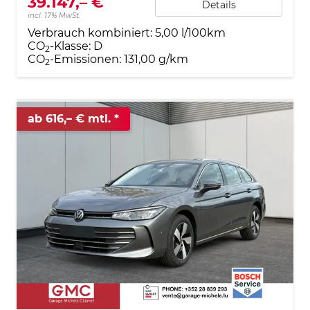
39.147,– €
Details
incl. 17% MwSt.
Verbrauch kombiniert:
5,00 l/100km
CO
-Klasse:
D
2
CO
-Emissionen:
131,00 g/km
2
ab 616,– € mtl.