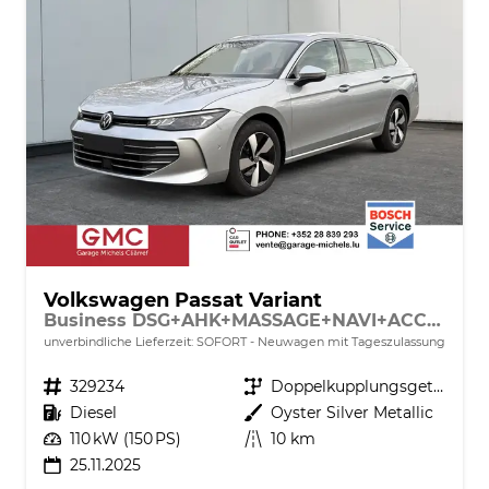
Volkswagen Passat Variant
Business DSG+AHK+MASSAGE+NAVI+ACC+KAMERA+LED+17" ALU
unverbindliche Lieferzeit: SOFORT
Neuwagen mit Tageszulassung
Fahrzeugnr.
329234
Getriebe
Doppelkupplungsgetriebe (DSG)
Kraftstoff
Diesel
Außenfarbe
Oyster Silver Metallic
Leistung
110 kW (150 PS)
Kilometerstand
10 km
25.11.2025