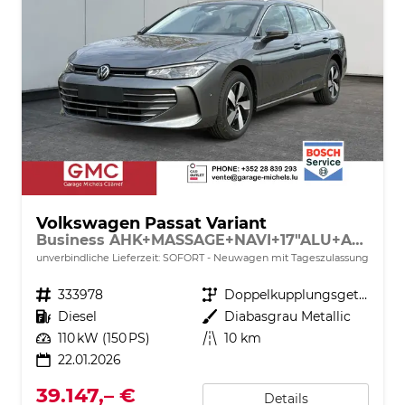
Volkswagen Passat Variant
Business AHK+MASSAGE+NAVI+17"ALU+ACC+KAMERA+LED
unverbindliche Lieferzeit: SOFORT
Neuwagen mit Tageszulassung
Fahrzeugnr.
333978
Getriebe
Doppelkupplungsgetriebe (DSG)
Kraftstoff
Diesel
Außenfarbe
Diabasgrau Metallic
Leistung
110 kW (150 PS)
Kilometerstand
10 km
22.01.2026
39.147,– €
Details