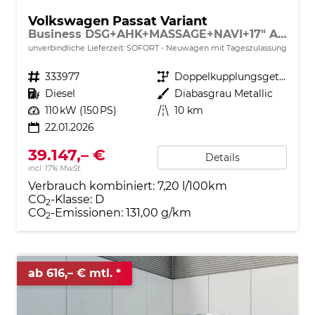
Volkswagen Passat Variant
Business DSG+AHK+MASSAGE+NAVI+17" ALU+ACC+KAMERA+LED
unverbindliche Lieferzeit: SOFORT
Neuwagen mit Tageszulassung
Fahrzeugnr.
333977
Getriebe
Doppelkupplungsgetriebe (DSG)
Kraftstoff
Diesel
Außenfarbe
Diabasgrau Metallic
Leistung
110 kW (150 PS)
Kilometerstand
10 km
22.01.2026
39.147,– €
Details
incl. 17% MwSt.
Verbrauch kombiniert:
7,20 l/100km
CO
-Klasse:
D
2
CO
-Emissionen:
131,00 g/km
2
ab 616,– € mtl.