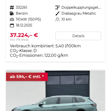
Fahrzeugnr.
332261
Getriebe
Doppelkupplungsgetriebe (DSG)
Kraftstoff
Benzin
Außenfarbe
Diabasgrau Metallic
Leistung
110 kW (150 PS)
Kilometerstand
10 km
18.12.2025
37.224,– €
Details
incl. 17% MwSt.
Verbrauch kombiniert:
5,40 l/100km
CO
-Klasse:
D
2
CO
-Emissionen:
122,00 g/km
2
ab 594,– € mtl.