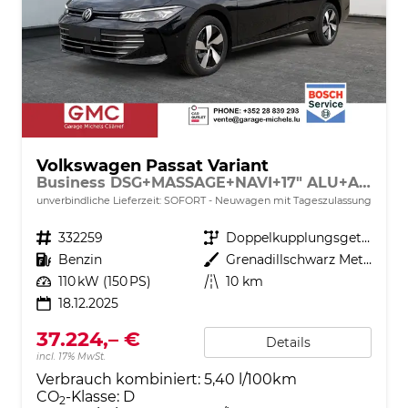
Volkswagen Passat Variant
Business DSG+MASSAGE+NAVI+17" ALU+ACC+KAMERA+LED
unverbindliche Lieferzeit: SOFORT
Neuwagen mit Tageszulassung
Fahrzeugnr.
332259
Getriebe
Doppelkupplungsgetriebe (DSG)
Kraftstoff
Benzin
Außenfarbe
Grenadillschwarz Metallic
Leistung
110 kW (150 PS)
Kilometerstand
10 km
18.12.2025
37.224,– €
Details
incl. 17% MwSt.
Verbrauch kombiniert:
5,40 l/100km
CO
-Klasse:
D
2