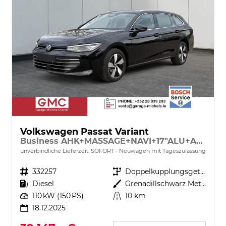
Volkswagen Passat Variant
Business AHK+MASSAGE+NAVI+17"ALU+ACC+KAMERA+LED
unverbindliche Lieferzeit: SOFORT
Neuwagen mit Tageszulassung
Fahrzeugnr.
332257
Getriebe
Doppelkupplungsgetriebe (DSG)
Kraftstoff
Diesel
Außenfarbe
Grenadillschwarz Metallic
Leistung
110 kW (150 PS)
Kilometerstand
10 km
18.12.2025