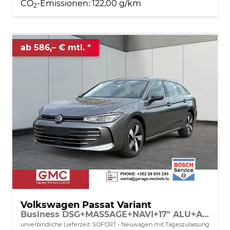
CO
-Emissionen:
122,00 g/km
2
ab 586,– € mtl.
Volkswagen Passat Variant
Business DSG+MASSAGE+NAVI+17" ALU+ACC+KAMERA+LED
unverbindliche Lieferzeit: SOFORT
Neuwagen mit Tageszulassung