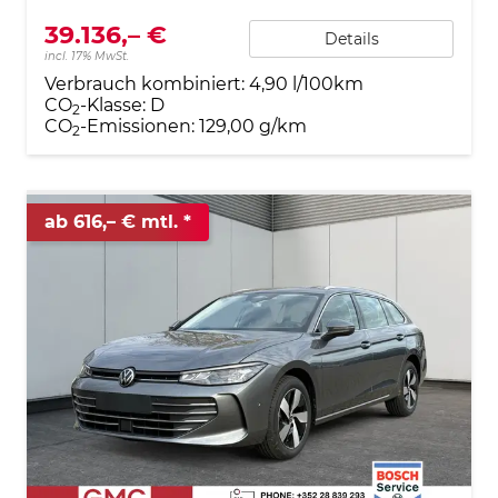
39.136,– €
Details
incl. 17% MwSt.
Verbrauch kombiniert:
4,90 l/100km
CO
-Klasse:
D
2
CO
-Emissionen:
129,00 g/km
2
ab 616,– € mtl.