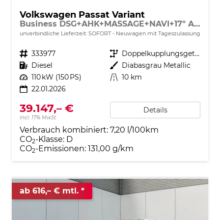
Volkswagen Passat Variant
Business DSG+AHK+MASSAGE+NAVI+17" ALU+ACC+KAMERA+LED
unverbindliche Lieferzeit: SOFORT
Neuwagen mit Tageszulassung
Fahrzeugnr.
333977
Getriebe
Doppelkupplungsgetriebe (DSG)
Kraftstoff
Diesel
Außenfarbe
Diabasgrau Metallic
Leistung
110 kW (150 PS)
Kilometerstand
10 km
22.01.2026
39.147,– €
Details
incl. 17% MwSt.
Verbrauch kombiniert:
7,20 l/100km
CO
-Klasse:
D
2
CO
-Emissionen:
131,00 g/km
2
ab 616,– € mtl.