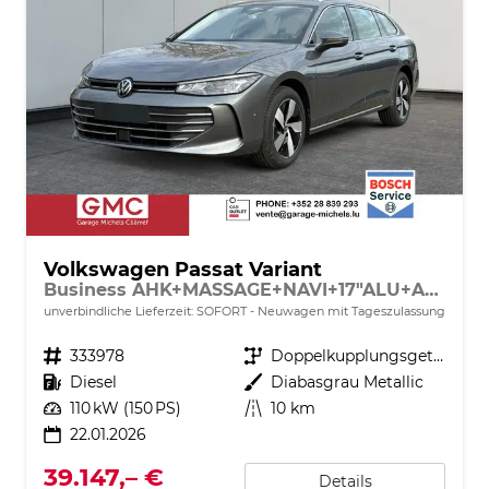
Volkswagen Passat Variant
Business AHK+MASSAGE+NAVI+17"ALU+ACC+KAMERA+LED
unverbindliche Lieferzeit: SOFORT
Neuwagen mit Tageszulassung
Fahrzeugnr.
333978
Getriebe
Doppelkupplungsgetriebe (DSG)
Kraftstoff
Diesel
Außenfarbe
Diabasgrau Metallic
Leistung
110 kW (150 PS)
Kilometerstand
10 km
22.01.2026
39.147,– €
Details