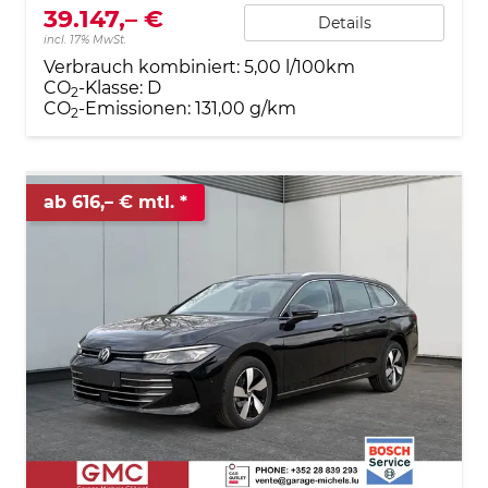
39.147,– €
Details
incl. 17% MwSt.
Verbrauch kombiniert:
5,00 l/100km
CO
-Klasse:
D
2
CO
-Emissionen:
131,00 g/km
2
ab 616,– € mtl.