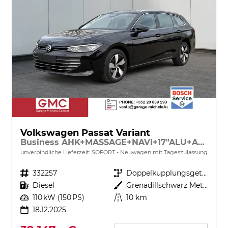
Volkswagen Passat Variant
Business AHK+MASSAGE+NAVI+17"ALU+ACC+KAMERA+LED
unverbindliche Lieferzeit: SOFORT
Neuwagen mit Tageszulassung
Fahrzeugnr.
332257
Getriebe
Doppelkupplungsgetriebe (DSG)
Kraftstoff
Diesel
Außenfarbe
Grenadillschwarz Metallic
Leistung
110 kW (150 PS)
Kilometerstand
10 km
18.12.2025