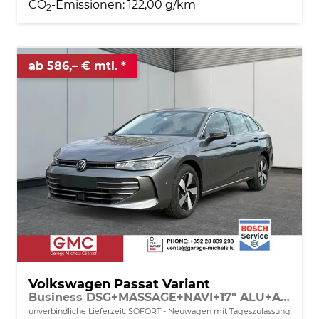
CO
-Emissionen:
122,00 g/km
2
ab 586,– € mtl.
Volkswagen Passat Variant
Business DSG+MASSAGE+NAVI+17" ALU+ACC+KAMERA+LED
unverbindliche Lieferzeit: SOFORT
Neuwagen mit Tageszulassung