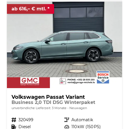
ab 616,– € mtl.
Volkswagen Passat Variant
Business 2,0 TDI DSG Winterpaket
unverbindliche Lieferzeit:
3 Monate
Neuwagen
Fahrzeugnr.
320499
Getriebe
Automatik
Kraftstoff
Diesel
Leistung
110 kW (150 PS)