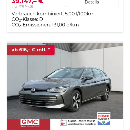
39.147,– €
Details
incl. 17% MwSt.
Verbrauch kombiniert:
5,00 l/100km
CO
-Klasse:
D
2
CO
-Emissionen:
131,00 g/km
2
ab 616,– € mtl.