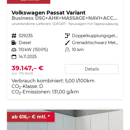
Volkswagen Passat Variant
Business DSG+AHK+MASSAGE+NAVI+ACC+KAMERA+LED+17" ALU
unverbindliche Lieferzeit: SOFORT
Neuwagen mit Tageszulassung
Fahrzeugnr.
329235
Getriebe
Doppelkupplungsgetriebe (DSG)
Kraftstoff
Diesel
Außenfarbe
Grenadillschwarz Metallic
Leistung
110 kW (150 PS)
Kilometerstand
10 km
14.11.2025
39.147,– €
Details
incl. 17% MwSt.
Verbrauch kombiniert:
5,00 l/100km
CO
-Klasse:
D
2
CO
-Emissionen:
131,00 g/km
2
ab 616,– € mtl.