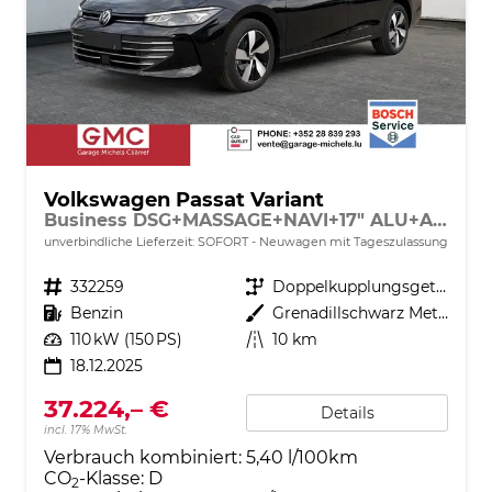
Volkswagen Passat Variant
Business DSG+MASSAGE+NAVI+17" ALU+ACC+KAMERA+LED
unverbindliche Lieferzeit: SOFORT
Neuwagen mit Tageszulassung
Fahrzeugnr.
332259
Getriebe
Doppelkupplungsgetriebe (DSG)
Kraftstoff
Benzin
Außenfarbe
Grenadillschwarz Metallic
Leistung
110 kW (150 PS)
Kilometerstand
10 km
18.12.2025
37.224,– €
Details
incl. 17% MwSt.
Verbrauch kombiniert:
5,40 l/100km
CO
-Klasse:
D
2