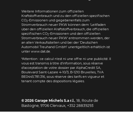
Weitere Informationen zum offiziellen
Kraftstoffverbrauch und zu den offiziellen spezifischen
CO
-Emissionen und gegebenenfalls zum
2
Stromverbrauch neuer PKW können dem 'Leitfaden
über den offiziellen Kraftstoffverbrauch, die offiziellen
spezifischen CO
-Emissionen und den offiziellen
2
Stromverbrauch neuer PKW' entnommen werden, der
an allen Verkaufsstellen und bei der 'Deutschen
Automobil Treuhand GmbH' unentgeltlich erhältlich ist
unter www.dat.de.
*Attention : ce calcul n'est ni une offre ni une publicité. Il
vous est transmis à titre d'information, sous réserve
d'acceptation de votre dossier par AlphaCredit SA,
Boulevard Saint-Lazare 4-10/3, B-1210 Bruxelles, TVA
BE0445.781.316, sous réserve des tarifs en vigueur et
tenant compte des dispositions légales.
© 2026
Garage Michels S.a r.l.
,
18, Route de
Bastogne
,
9706
Clervaux,
+352 28839293