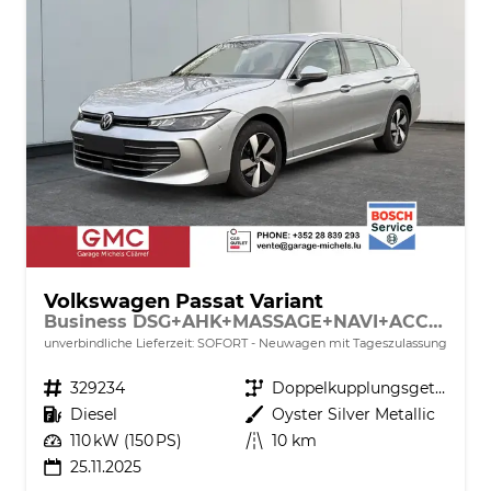
Volkswagen Passat Variant
Business DSG+AHK+MASSAGE+NAVI+ACC+KAMERA+LED+17" ALU
unverbindliche Lieferzeit: SOFORT
Neuwagen mit Tageszulassung
Fahrzeugnr.
329234
Getriebe
Doppelkupplungsgetriebe (DSG)
Kraftstoff
Diesel
Außenfarbe
Oyster Silver Metallic
Leistung
110 kW (150 PS)
Kilometerstand
10 km
25.11.2025