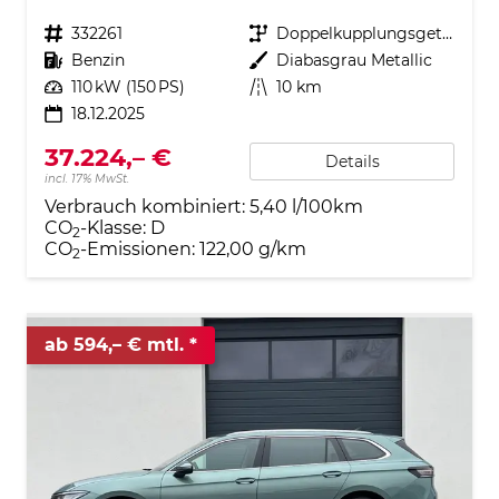
Fahrzeugnr.
332261
Getriebe
Doppelkupplungsgetriebe (DSG)
Kraftstoff
Benzin
Außenfarbe
Diabasgrau Metallic
Leistung
110 kW (150 PS)
Kilometerstand
10 km
18.12.2025
37.224,– €
Details
incl. 17% MwSt.
Verbrauch kombiniert:
5,40 l/100km
CO
-Klasse:
D
2
CO
-Emissionen:
122,00 g/km
2
ab 594,– € mtl.