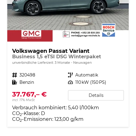
Volkswagen Passat Variant
Business 1,5 eTSI DSG Winterpaket
unverbindliche Lieferzeit:
3 Monate
Neuwagen
Fahrzeugnr.
320498
Getriebe
Automatik
Kraftstoff
Benzin
Leistung
110 kW (150 PS)
37.767,– €
Details
incl. 17% MwSt.
Verbrauch kombiniert:
5,40 l/100km
CO
-Klasse:
D
2
CO
-Emissionen:
123,00 g/km
2