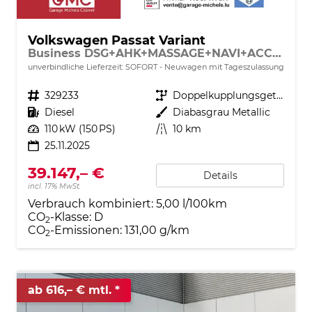
Volkswagen Passat Variant
Business DSG+AHK+MASSAGE+NAVI+ACC+KAMERA+LED+17" ALU
unverbindliche Lieferzeit: SOFORT
Neuwagen mit Tageszulassung
Fahrzeugnr.
329233
Getriebe
Doppelkupplungsgetriebe (DSG)
Kraftstoff
Diesel
Außenfarbe
Diabasgrau Metallic
Leistung
110 kW (150 PS)
Kilometerstand
10 km
25.11.2025
39.147,– €
Details
incl. 17% MwSt.
Verbrauch kombiniert:
5,00 l/100km
CO
-Klasse:
D
2
CO
-Emissionen:
131,00 g/km
2
ab 616,– € mtl.