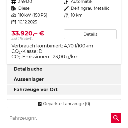
Fahrzeugnr.
349130
Getriebe
Automatik
Kraftstoff
Diesel
Außenfarbe
Delfingrau Metallic
Leistung
110 kW (150 PS)
Kilometerstand
10 km
16.12.2025
33.920,– €
Details
incl. 17% MwSt.
Verbrauch kombiniert:
4,70 l/100km
CO
-Klasse:
D
2
CO
-Emissionen:
123,00 g/km
2
Detailsuche
Aussenlager
Fahrzeuge vor Ort
Geparkte Fahrzeuge (
0
)
Fahrzeugnr.