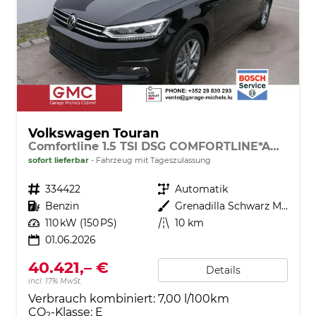
Volkswagen Touran
Comfortline 1.5 TSI DSG COMFORTLINE*AHK*NAVI*ACC*PDC*LED*SHZ*KAMERA*7-SITZER*17-ZOLL
sofort lieferbar
Fahrzeug mit Tageszulassung
Fahrzeugnr.
334422
Getriebe
Automatik
Kraftstoff
Benzin
Außenfarbe
Grenadilla Schwarz Metallic
Leistung
110 kW (150 PS)
Kilometerstand
10 km
01.06.2026
40.421,– €
Details
incl. 17% MwSt.
Verbrauch kombiniert:
7,00 l/100km
CO
-Klasse:
E
2