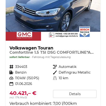
Volkswagen Touran
Comfortline 1.5 TSI DSG COMFORTLINE*AHK*NAVI*ACC*PDC*LED*SHZ*KAMERA*7-SITZER*17-ZOLL
sofort lieferbar
Fahrzeug mit Tageszulassung
Fahrzeugnr.
334403
Getriebe
Automatik
Kraftstoff
Benzin
Außenfarbe
Delfingrau Metallic
Leistung
110 kW (150 PS)
Kilometerstand
10 km
01.06.2026
40.421,– €
Details
incl. 17% MwSt.
Verbrauch kombiniert:
7,00 l/100km