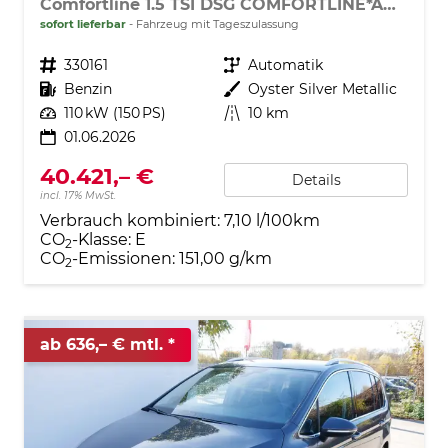
Comfortline 1.5 TSI DSG COMFORTLINE*AHK*ACC*LED*PDC*KAMERA*NAVI*SHZ* 7-SITZER 17-ZOLL
sofort lieferbar
Fahrzeug mit Tageszulassung
Fahrzeugnr.
330161
Getriebe
Automatik
Kraftstoff
Benzin
Außenfarbe
Oyster Silver Metallic
Leistung
110 kW (150 PS)
Kilometerstand
10 km
01.06.2026
40.421,– €
Details
incl. 17% MwSt.
Verbrauch kombiniert:
7,10 l/100km
CO
-Klasse:
E
2
CO
-Emissionen:
151,00 g/km
2
ab 636,– € mtl.