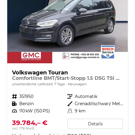
Volkswagen Touran
Comfortline BMT/Start-Stopp 1.5 DSG TSI AHK Navi DigiPro
unverbindliche Lieferzeit:
7 Tage
Neuwagen
Fahrzeugnr.
351950
Getriebe
Automatik
Kraftstoff
Benzin
Außenfarbe
Grenadillschwarz Metallic
Leistung
110 kW (150 PS)
Kilometerstand
9 km
39.784,– €
Details
incl. 17% MwSt.