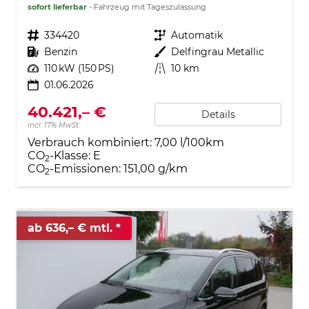
sofort lieferbar
Fahrzeug mit Tageszulassung
Fahrzeugnr.
334420
Getriebe
Automatik
Kraftstoff
Benzin
Außenfarbe
Delfingrau Metallic
Leistung
110 kW (150 PS)
Kilometerstand
10 km
01.06.2026
40.421,– €
Details
incl. 17% MwSt.
Verbrauch kombiniert:
7,00 l/100km
CO
-Klasse:
E
2
CO
-Emissionen:
151,00 g/km
2
ab 636,– € mtl.