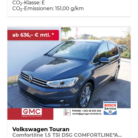
CO
-Klasse:
E
2
CO
-Emissionen:
151,00 g/km
2
ab 636,– € mtl.
Volkswagen Touran
Comfortline 1.5 TSI DSG COMFORTLINE*AHK*NAVI*ACC*PDC*LED*SHZ*KAMERA*7-SITZER*17-ZOLL