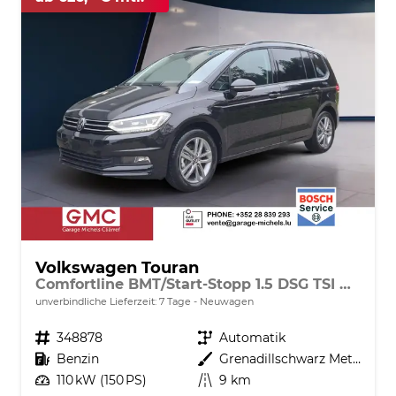
Volkswagen Touran
Comfortline BMT/Start-Stopp 1.5 DSG TSI AHK Navi DigiPro
unverbindliche Lieferzeit:
7 Tage
Neuwagen
Fahrzeugnr.
348878
Getriebe
Automatik
Kraftstoff
Benzin
Außenfarbe
Grenadillschwarz Metallic
Leistung
110 kW (150 PS)
Kilometerstand
9 km