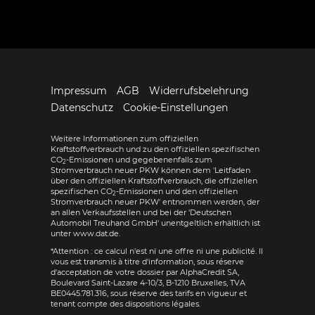
Impressum
AGB
Widerrufsbelehrung
Datenschutz
Cookie-Einstellungen
Weitere Informationen zum offiziellen
Kraftstoffverbrauch und zu den offiziellen spezifischen
CO
-Emissionen und gegebenenfalls zum
2
Stromverbrauch neuer PKW können dem 'Leitfaden
über den offiziellen Kraftstoffverbrauch, die offiziellen
spezifischen CO
-Emissionen und den offiziellen
2
Stromverbrauch neuer PKW' entnommen werden, der
an allen Verkaufsstellen und bei der 'Deutschen
Automobil Treuhand GmbH' unentgeltlich erhältlich ist
unter www.dat.de.
*Attention : ce calcul n'est ni une offre ni une publicité. Il
vous est transmis à titre d'information, sous réserve
d'acceptation de votre dossier par AlphaCredit SA,
Boulevard Saint-Lazare 4-10/3, B-1210 Bruxelles, TVA
BE0445.781.316, sous réserve des tarifs en vigueur et
tenant compte des dispositions légales.