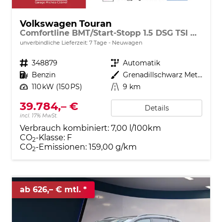
Volkswagen Touran
Comfortline BMT/Start-Stopp 1.5 DSG TSI AHK Navi DigiPro
unverbindliche Lieferzeit:
7 Tage
Neuwagen
Fahrzeugnr.
348879
Getriebe
Automatik
Kraftstoff
Benzin
Außenfarbe
Grenadillschwarz Metallic
Leistung
110 kW (150 PS)
Kilometerstand
9 km
39.784,– €
Details
incl. 17% MwSt.
Verbrauch kombiniert:
7,00 l/100km
CO
-Klasse:
F
2
CO
-Emissionen:
159,00 g/km
2
ab 626,– € mtl.