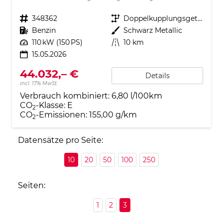
Fahrzeugnr.
348362
Getriebe
Doppelkupplungsgetriebe (DSG)
Kraftstoff
Benzin
Außenfarbe
Schwarz Metallic
Leistung
110 kW (150 PS)
Kilometerstand
10 km
15.05.2026
44.032,– €
Details
incl. 17% MwSt.
Verbrauch kombiniert:
6,80 l/100km
CO
-Klasse:
E
2
CO
-Emissionen:
155,00 g/km
2
Datensätze pro Seite:
10
20
50
100
250
Seiten:
1
2
3