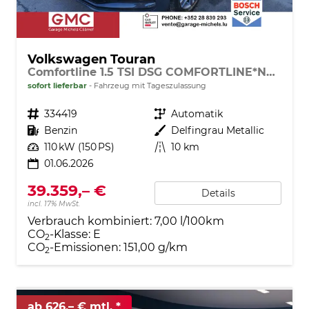
Volkswagen Touran
Comfortline 1.5 TSI DSG COMFORTLINE*NAVI*ACC*PDC*LED*SHZ*KAMERA*7-SITZER*17-ZOLL
sofort lieferbar
Fahrzeug mit Tageszulassung
Fahrzeugnr.
334419
Getriebe
Automatik
Kraftstoff
Benzin
Außenfarbe
Delfingrau Metallic
Leistung
110 kW (150 PS)
Kilometerstand
10 km
01.06.2026
39.359,– €
Details
incl. 17% MwSt.
Verbrauch kombiniert:
7,00 l/100km
CO
-Klasse:
E
2
CO
-Emissionen:
151,00 g/km
2
ab 626,– € mtl.