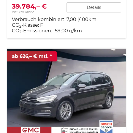
39.784,– €
Details
incl. 17% MwSt.
Verbrauch kombiniert:
7,00 l/100km
CO
-Klasse:
F
2
CO
-Emissionen:
159,00 g/km
2
ab 626,– € mtl.