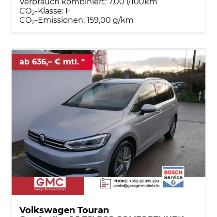
Verbrauch kombiniert:
7,00 l/100km
CO
-Klasse:
F
2
CO
-Emissionen:
159,00 g/km
2
ab 636,– € mtl.
Volkswagen Touran