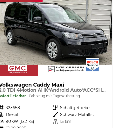
Volkswagen Caddy Maxi
2.0 TDI 4Motion AHK*Android Auto*ACC*SHZ*KAMERA*PDC*Klimaauto
sofort lieferbar
Fahrzeug mit Tageszulassung
Fahrzeugnr.
323658
Getriebe
Schaltgetriebe
Kraftstoff
Diesel
Außenfarbe
Schwarz Metallic
Leistung
90 kW (122 PS)
Kilometerstand
15 km