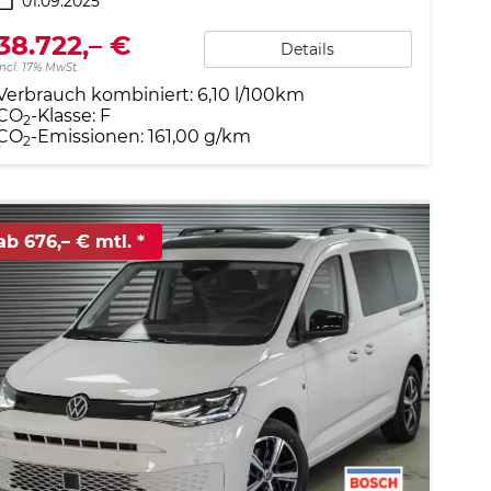
01.09.2025
38.722,– €
Details
incl. 17% MwSt.
Verbrauch kombiniert:
6,10 l/100km
CO
-Klasse:
F
2
CO
-Emissionen:
161,00 g/km
2
ab 676,– € mtl.