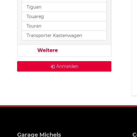
Tiguan
Touareg
Touran
Transporter Kastenwagen
Weitere
Anmelden
Garage Michels
C