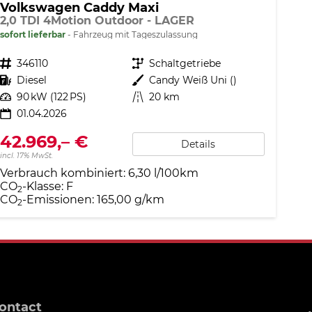
Volkswagen Caddy Maxi
2,0 TDI 4Motion Outdoor - LAGER
sofort lieferbar
Fahrzeug mit Tageszulassung
Fahrzeugnr.
346110
Getriebe
Schaltgetriebe
Kraftstoff
Diesel
Außenfarbe
Candy Weiß Uni ()
Leistung
90 kW (122 PS)
Kilometerstand
20 km
01.04.2026
42.969,– €
Details
incl. 17% MwSt.
Verbrauch kombiniert:
6,30 l/100km
CO
-Klasse:
F
2
CO
-Emissionen:
165,00 g/km
2
ontact