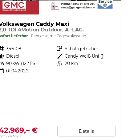
Volkswagen Caddy Maxi
2,0 TDI 4Motion Outdoor, A -LAG.
sofort lieferbar
Fahrzeug mit Tageszulassung
Fahrzeugnr.
346108
Getriebe
Schaltgetriebe
Kraftstoff
Diesel
Außenfarbe
Candy Weiß Uni ()
Leistung
90 kW (122 PS)
Kilometerstand
20 km
01.04.2026
42.969,– €
Details
incl. 17% MwSt.