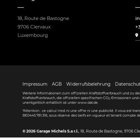
18, Route de Bastogne
i
9706 Clervaux
+
Luxembourg
Impressum
AGB
Widerrufsbelehrung
Datenschu
Weitere Informationen zum offiziellen Kraftstoffverbrauch und zu den
Kraftstoffverbrauch, die offiziellen spezifischen CO
-Emissionen und 
2
unentgeltlich erhältlich ist unter www.dat.de.
*Attention : ce calcul n'est ni une offre ni une publicité. Il vous est t
BE0445.781.316, sous réserve des tarifs en vigueur et tenant compte de
© 2026
Garage Michels S.a r.l.
,
18, Route de Bastogne
,
9706
Cl