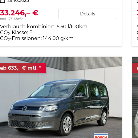
29.10.2025
33.246,– €
Details
incl. 17% MwSt.
Verbrauch kombiniert:
5,50 l/100km
CO
-Klasse:
E
2
CO
-Emissionen:
144,00 g/km
2
ab 633,– € mtl.