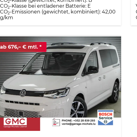
CO
-Klasse (gewichtet, kombiniert):
B
2
CO
-Klasse bei entladener Batterie:
E
2
CO
-Emissionen (gewichtet, kombiniert):
42,00
2
g/km
ab 676,– € mtl.