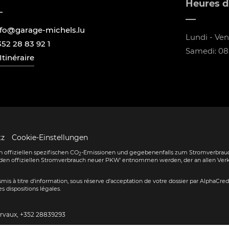
Heures d
nfo@garage-michels.lu
Lundi - Vend
352 28 83 92 1
Samedi: 08:
Itinéraire
tz
Cookie-Einstellungen
 offiziellen spezifischen CO
-Emissionen und gegebenenfalls zum Stromverbrauc
2
den offiziellen Stromverbrauch neuer PKW' entnommen werden, der an allen Ver
ransmis à titre d'information, sous réserve d'acceptation de votre dossier par AlphaCre
s dispositions légales.
ervaux,
+352 28839293