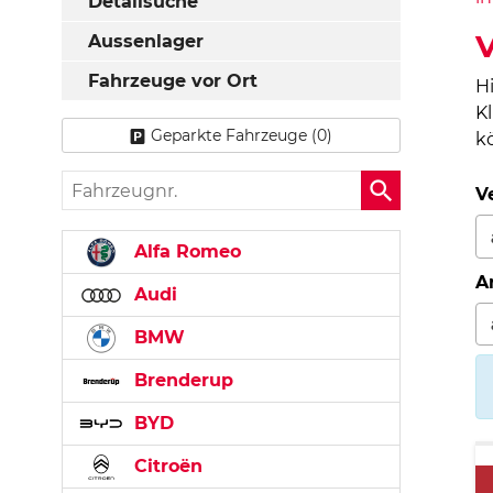
Detailsuche
Aussenlager
Fahrzeuge vor Ort
H
K
Geparkte Fahrzeuge (
0
)
k
Fahrzeugnr.
V
Alfa Romeo
A
Audi
BMW
Brenderup
BYD
Citroën