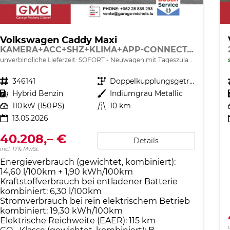
Volkswagen Caddy Maxi
KAMERA+ACC+SHZ+KLIMA+APP-CONNECT+GJR+PDC
unverbindliche Lieferzeit: SOFORT
Neuwagen mit Tageszulassung
Fahrzeugnr.
346141
Getriebe
Doppelkupplungsgetriebe (DSG)
Kraftstoff
Hybrid Benzin
Außenfarbe
Indiumgrau Metallic
Leistung
110 kW (150 PS)
Kilometerstand
10 km
13.05.2026
40.208,– €
Details
incl. 17% MwSt.
Energieverbrauch (gewichtet, kombiniert):
14,60 l/100km + 1,90 kWh/100km
Kraftstoffverbrauch bei entladener Batterie
kombiniert:
6,30 l/100km
Stromverbrauch bei rein elektrischem Betrieb
kombiniert:
19,30 kWh/100km
Elektrische Reichweite (EAER):
115 km