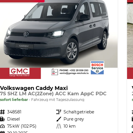
Volkswagen Caddy Maxi
7S SHZ LM AC(2Zone) ACC Kam AppC PDC
sofort lieferbar
Fahrzeug mit Tageszulassung
Fahrzeugnr.
348581
Getriebe
Schaltgetriebe
Kraftstoff
Diesel
Außenfarbe
Pure grey
Leistung
75 kW (102 PS)
Kilometerstand
10 km