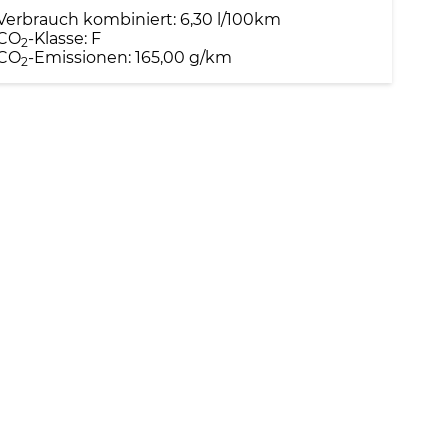
Verbrauch kombiniert:
6,30 l/100km
CO
-Klasse:
F
2
CO
-Emissionen:
165,00 g/km
2