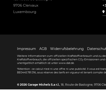
9706 Clervaux
+
Luxembourg
Impressum
AGB
Widerrufsbelehrung
Datenschu
Weitere Informationen zum offiziellen Kraftstoffverbrauch und zu den
Kraftstoffverbrauch, die offiziellen spezifischen CO
-Emissionen und 
2
unentgeltlich erhältlich ist unter www.dat.de.
*Attention : ce calcul n'est ni une offre ni une publicité. Il vous est t
BE0445.781.316, sous réserve des tarifs en vigueur et tenant compte de
© 2026
Garage Michels S.a r.l.
,
18, Route de Bastogne
,
9706
Cl