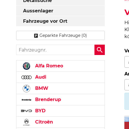
Detailsuche
Aussenlager
Fahrzeuge vor Ort
H
K
Geparkte Fahrzeuge (
0
)
k
Fahrzeugnr.
V
Alfa Romeo
A
Audi
BMW
Brenderup
BYD
Citroën