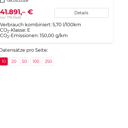
08.05.2026
41.891,– €
Details
incl. 17% MwSt.
Verbrauch kombiniert:
5,70 l/100km
CO
-Klasse:
E
2
CO
-Emissionen:
150,00 g/km
2
Datensätze pro Seite:
10
20
50
100
250