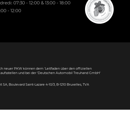
redi: 07:30 - 12:00 & 13:00 - 18:00
00 - 12:00
h neuer PKW können dem 'Leitfaden über den offiziellen
kaufsstellen und bei der 'Deutschen Automobil Treuhand GmbH'
dit SA, Boulevard Saint-Lazare 4-10/3, B-1210 Bruxelles, TVA