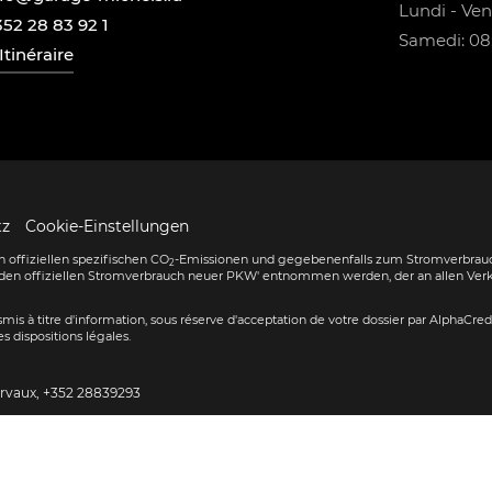
Lundi - Vend
352 28 83 92 1
Samedi: 08:
Itinéraire
tz
Cookie-Einstellungen
 offiziellen spezifischen CO
-Emissionen und gegebenenfalls zum Stromverbrauc
2
den offiziellen Stromverbrauch neuer PKW' entnommen werden, der an allen Ver
ransmis à titre d'information, sous réserve d'acceptation de votre dossier par AlphaCre
s dispositions légales.
ervaux,
+352 28839293