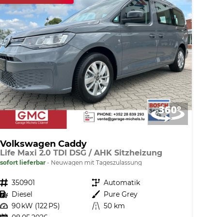
Volkswagen Caddy
Life Maxi 2.0 TDI DSG / AHK Sitzheizung
sofort lieferbar
Neuwagen mit Tageszulassung
Fahrzeugnr.
350901
Getriebe
Automatik
Kraftstoff
Diesel
Außenfarbe
Pure Grey
Leistung
90 kW (122 PS)
Kilometerstand
50 km