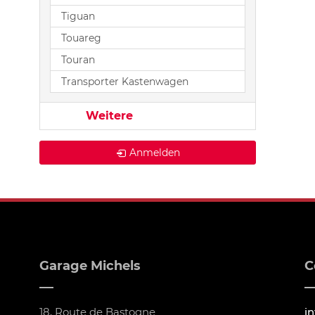
Tiguan
Touareg
Touran
Transporter Kastenwagen
Weitere
Anmelden
Garage Michels
C
18, Route de Bastogne
i