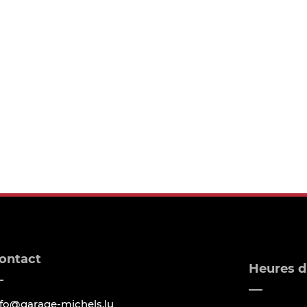
ontact
Heures d
nfo@garage-michels.lu