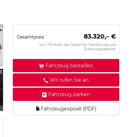
83.320,– €
Gesamtpreis
incl. 17% MwSt., den Kosten für Überführung und
Zulassungspapieren
Fahrzeug bestellen
Wir rufen Sie an
Fahrzeug parken
Fahrzeugexposé (PDF)