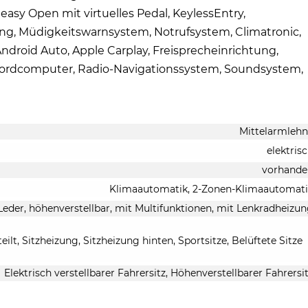
asy Open mit virtuelles Pedal, KeylessEntry,
ung, Müdigkeitswarnsystem, Notrufsystem, Climatronic,
droid Auto, Apple Carplay, Freisprecheinrichtung,
 Bordcomputer, Radio-Navigationssystem, Soundsystem,
Mittelarmleh
elektris
vorhande
Klimaautomatik, 2-Zonen-Klimaautomat
 Leder, höhenverstellbar, mit Multifunktionen, mit Lenkradheizu
ilt, Sitzheizung, Sitzheizung hinten, Sportsitze, Belüftete Sitze
Elektrisch verstellbarer Fahrersitz, Höhenverstellbarer Fahrersi