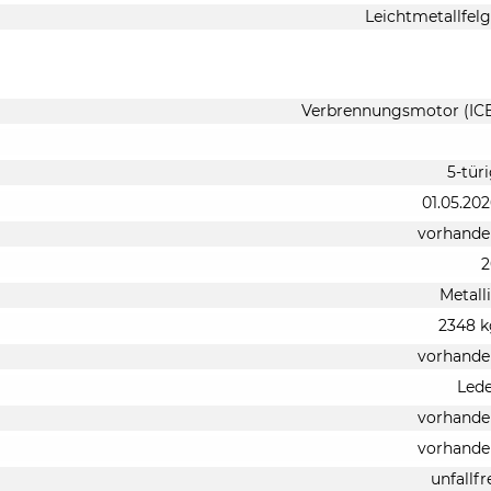
Leichtmetallfel
Verbrennungsmotor (IC
5-tür
01.05.20
vorhande
2
Metall
2348 k
vorhande
Led
vorhande
vorhande
unfallfr