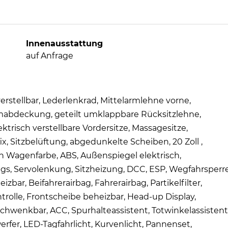
Innenausstattung
auf Anfrage
erstellbar, Lederlenkrad, Mittelarmlehne vorne,
umabdeckung, geteilt umklappbare Rücksitzlehne,
ektrisch verstellbare Vordersitze, Massagesitze,
x, Sitzbelüftung, abgedunkelte Scheiben, 20 Zoll ,
in Wagenfarbe, ABS, Außenspiegel elektrisch,
ags, Servolenkung, Sitzheizung, DCC, ESP, Wegfahrsperre
bar, Beifahrerairbag, Fahrerairbag, Partikelfilter,
ntrolle, Frontscheibe beheizbar, Head-up Display,
chwenkbar, ACC, Spurhalteassistent, Totwinkelassistent
fer, LED-Tagfahrlicht, Kurvenlicht, Pannenset,