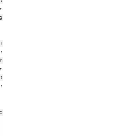
it
n
ng
r
ar
h
n
gt
ar
ad