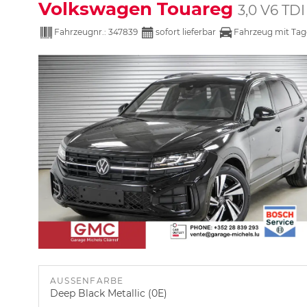
Volkswagen Touareg
3,0 V6 TD
Fahrzeugnr.:
347839
sofort lieferbar
Fahrzeug mit Tag
AUSSENFARBE
Deep Black Metallic (0E)