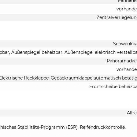
Pannenk
vorhande
Zentralverriegelu
Schwenkba
pbar, Außenspiegel beheizbar, Außenspiegel elektrisch verstellb
Panoramadac
vorhande
Elektrische Heckklappe, Gepäckraumklappe automatisch betäti
Frontscheibe beheizb
Allr
onisches Stabilitäts-Programm (ESP), Reifendruckkontrolle,