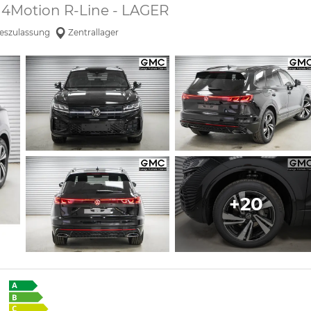
I 4Motion R-Line - LAGER
eszulassung
Zentrallager
+20