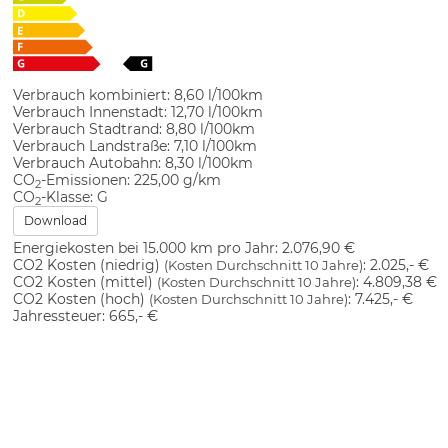
Verbrauch kombiniert:
8,60 l/100km
Verbrauch Innenstadt:
12,70 l/100km
Verbrauch Stadtrand:
8,80 l/100km
Verbrauch Landstraße:
7,10 l/100km
Verbrauch Autobahn:
8,30 l/100km
CO
-Emissionen:
225,00 g/km
2
CO
-Klasse:
G
2
Download
Energiekosten bei 15.000 km pro Jahr:
2.076,90 €
CO2 Kosten (niedrig)
:
2.025,- €
(Kosten Durchschnitt 10 Jahre)
CO2 Kosten (mittel)
:
4.809,38 €
(Kosten Durchschnitt 10 Jahre)
CO2 Kosten (hoch)
:
7.425,- €
(Kosten Durchschnitt 10 Jahre)
Jahressteuer:
665,- €