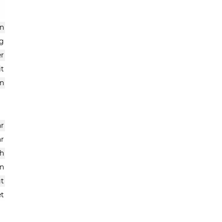
n
g
er
it
n
r
ar
h
n
gt
et