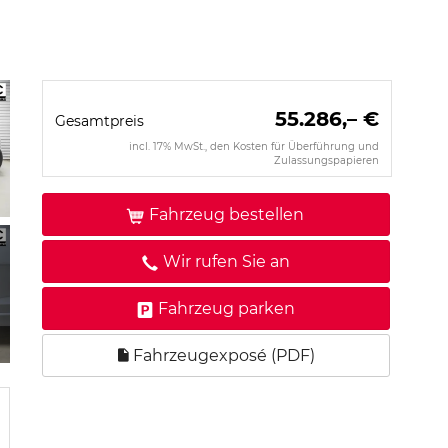
55.286,– €
Gesamtpreis
incl. 17% MwSt., den Kosten für Überführung und
Zulassungspapieren
Fahrzeug bestellen
Wir rufen Sie an
Fahrzeug parken
Fahrzeugexposé (PDF)