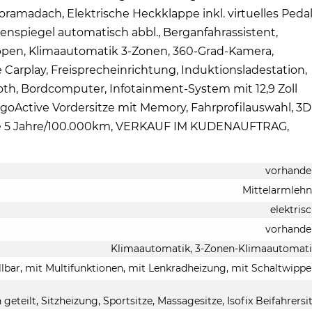
ramadach, Elektrische Heckklappe inkl. virtuelles Pedal
enspiegel automatisch abbl., Berganfahrassistent,
ppen, Klimaautomatik 3-Zonen, 360-Grad-Kamera,
Carplay, Freisprecheinrichtung, Induktionsladestation,
th, Bordcomputer, Infotainment-System mit 12,9 Zoll
 ergoActive Vordersitze mit Memory, Fahrprofilauswahl, 3D
tie 5 Jahre/100.000km, VERKAUF IM KUDENAUFTRAG,
vorhande
Mittelarmleh
elektris
vorhande
Klimaautomatik, 3-Zonen-Klimaautomat
llbar, mit Multifunktionen, mit Lenkradheizung, mit Schaltwipp
geteilt, Sitzheizung, Sportsitze, Massagesitze, Isofix Beifahrersi