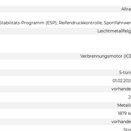
Allr
 Stabilitäts-Programm (ESP), Reifendruckkontrolle, Sportfahrwe
Leichtmetallfel
Verbrennungsmotor (IC
5-tür
01.02.20
vorhande
2
Metall
1879 
vorhande
Sto