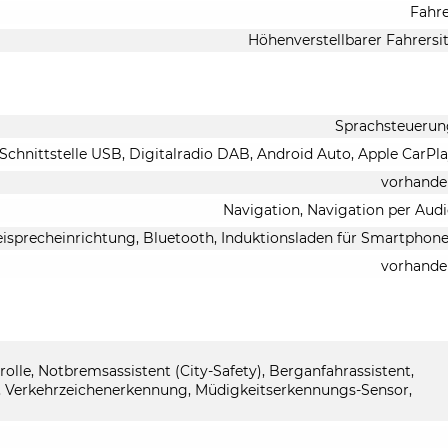
Fahr
Höhenverstellbarer Fahrersi
Sprachsteuerun
Schnittstelle USB, Digitalradio DAB, Android Auto, Apple CarPl
vorhande
Navigation, Navigation per Aud
eisprecheinrichtung, Bluetooth, Induktionsladen für Smartphon
vorhande
e, Notbremsassistent (City-Safety), Berganfahrassistent,
, Verkehrzeichenerkennung, Müdigkeitserkennungs-Sensor,