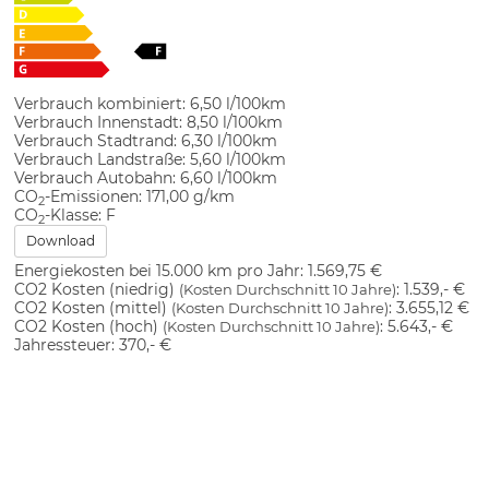
Verbrauch kombiniert:
6,50 l/100km
Verbrauch Innenstadt:
8,50 l/100km
Verbrauch Stadtrand:
6,30 l/100km
Verbrauch Landstraße:
5,60 l/100km
Verbrauch Autobahn:
6,60 l/100km
CO
-Emissionen:
171,00 g/km
2
CO
-Klasse:
F
2
Download
Energiekosten bei 15.000 km pro Jahr:
1.569,75 €
CO2 Kosten (niedrig)
:
1.539,- €
(Kosten Durchschnitt 10 Jahre)
CO2 Kosten (mittel)
:
3.655,12 €
(Kosten Durchschnitt 10 Jahre)
CO2 Kosten (hoch)
:
5.643,- €
(Kosten Durchschnitt 10 Jahre)
Jahressteuer:
370,- €