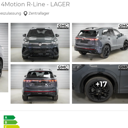
 4Motion R-Line - LAGER
geszulassung
Zentrallager
+17