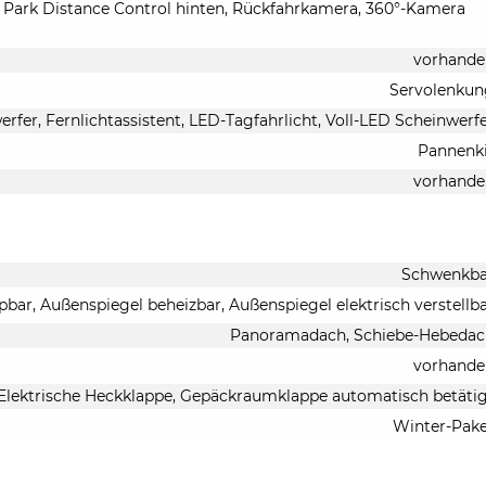
, Park Distance Control hinten, Rückfahrkamera, 360°-Kamera
vorhande
Servolenkun
erfer, Fernlichtassistent, LED-Tagfahrlicht, Voll-LED Scheinwerf
Pannenk
vorhande
Schwenkba
pbar, Außenspiegel beheizbar, Außenspiegel elektrisch verstellb
Panoramadach, Schiebe-Hebedac
vorhande
Elektrische Heckklappe, Gepäckraumklappe automatisch betäti
Winter-Pak