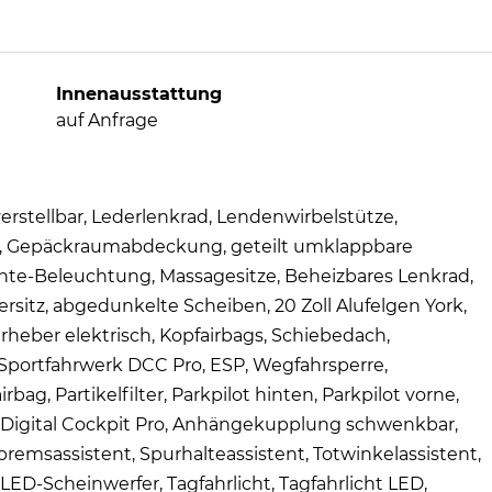
Innenausstattung
auf Anfrage
verstellbar, Lederlenkrad, Lendenwirbelstütze,
tze, Gepäckraumabdeckung, geteilt umklappbare
nte-Beleuchtung, Massagesitze, Beheizbares Lenkrad,
rersitz, abgedunkelte Scheiben, 20 Zoll Alufelgen York,
rheber elektrisch, Kopfairbags, Schiebedach,
 Sportfahrwerk DCC Pro, ESP, Wegfahrsperre,
bag, Partikelfilter, Parkpilot hinten, Parkpilot vorne,
, Digital Cockpit Pro, Anhängekupplung schwenkbar,
emsassistent, Spurhalteassistent, Totwinkelassistent,
D-Scheinwerfer, Tagfahrlicht, Tagfahrlicht LED,