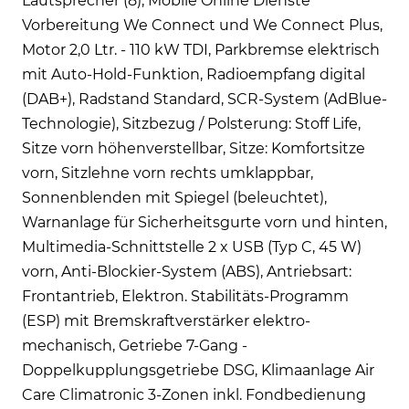
Lautsprecher (8), Mobile Online Dienste
Vorbereitung We Connect und We Connect Plus,
Motor 2,0 Ltr. - 110 kW TDI, Parkbremse elektrisch
mit Auto-Hold-Funktion, Radioempfang digital
(DAB+), Radstand Standard, SCR-System (AdBlue-
Technologie), Sitzbezug / Polsterung: Stoff Life,
Sitze vorn höhenverstellbar, Sitze: Komfortsitze
vorn, Sitzlehne vorn rechts umklappbar,
Sonnenblenden mit Spiegel (beleuchtet),
Warnanlage für Sicherheitsgurte vorn und hinten,
Multimedia-Schnittstelle 2 x USB (Typ C, 45 W)
vorn, Anti-Blockier-System (ABS), Antriebsart:
Frontantrieb, Elektron. Stabilitäts-Programm
(ESP) mit Bremskraftverstärker elektro-
mechanisch, Getriebe 7-Gang -
Doppelkupplungsgetriebe DSG, Klimaanlage Air
Care Climatronic 3-Zonen inkl. Fondbedienung