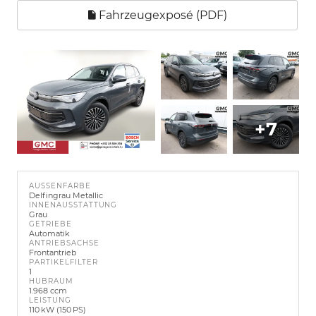
Fahrzeugexposé (PDF)
+7
AUSSENFARBE
Delfingrau Metallic
INNENAUSSTATTUNG
Grau
GETRIEBE
Automatik
ANTRIEBSACHSE
Frontantrieb
PARTIKELFILTER
1
HUBRAUM
1.968 ccm
LEISTUNG
110 kW (150 PS)