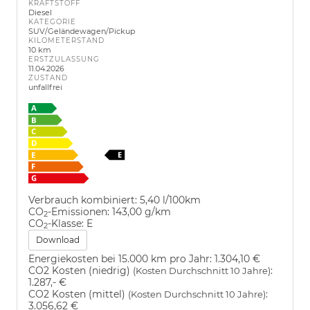
KRAFTSTOFF
Diesel
KATEGORIE
SUV/Geländewagen/Pickup
KILOMETERSTAND
10 km
ERSTZULASSUNG
11.04.2026
ZUSTAND
unfallfrei
Verbrauch kombiniert:
5,40 l/100km
CO
-Emissionen:
143,00 g/km
2
CO
-Klasse:
E
2
Download
Energiekosten bei 15.000 km pro Jahr:
1.304,10 €
CO2 Kosten (niedrig)
:
(Kosten Durchschnitt 10 Jahre)
1.287,- €
CO2 Kosten (mittel)
:
(Kosten Durchschnitt 10 Jahre)
3.056,62 €