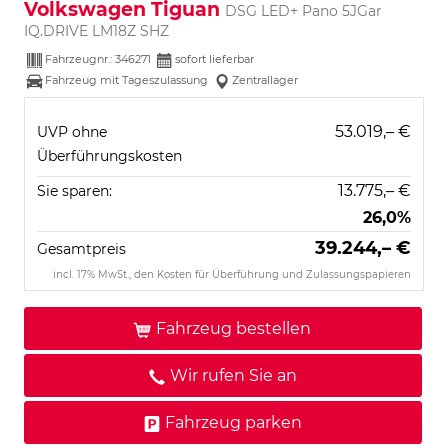
Volkswagen Tiguan
DSG LED+ Pano 5JGar
IQ.DRIVE LM18Z SHZ
Fahrzeugnr.:
346271
sofort lieferbar
Fahrzeug mit Tageszulassung
Zentrallager
53.019,– €
UVP ohne
Überführungskosten
13.775,– €
Sie sparen:
26,0%
39.244,– €
Gesamtpreis
incl. 17% MwSt., den Kosten für Überführung und Zulassungspapieren
Fahrzeug bestellen
Wir rufen Sie an
Fahrzeug parken