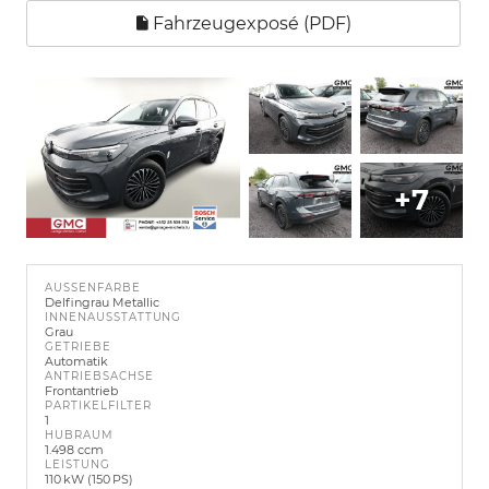
Fahrzeugexposé (PDF)
+7
AUSSENFARBE
Delfingrau Metallic
INNENAUSSTATTUNG
Grau
GETRIEBE
Automatik
ANTRIEBSACHSE
Frontantrieb
PARTIKELFILTER
1
HUBRAUM
1.498 ccm
LEISTUNG
110 kW (150 PS)