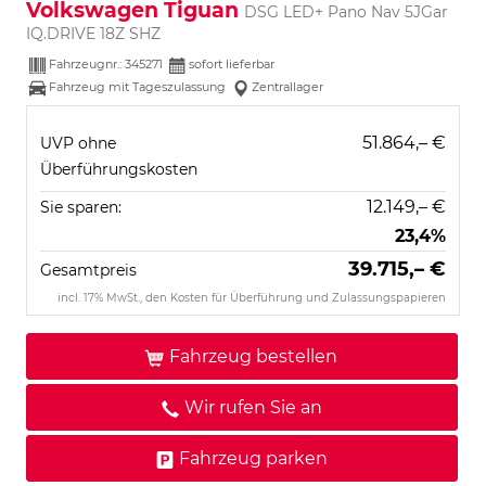
Volkswagen Tiguan
DSG LED+ Pano Nav 5JGar
IQ.DRIVE 18Z SHZ
Fahrzeugnr.:
345271
sofort lieferbar
Fahrzeug mit Tageszulassung
Zentrallager
51.864,– €
UVP ohne
Überführungskosten
12.149,– €
Sie sparen:
23,4%
39.715,– €
Gesamtpreis
incl. 17% MwSt., den Kosten für Überführung und Zulassungspapieren
Fahrzeug bestellen
Wir rufen Sie an
Fahrzeug parken