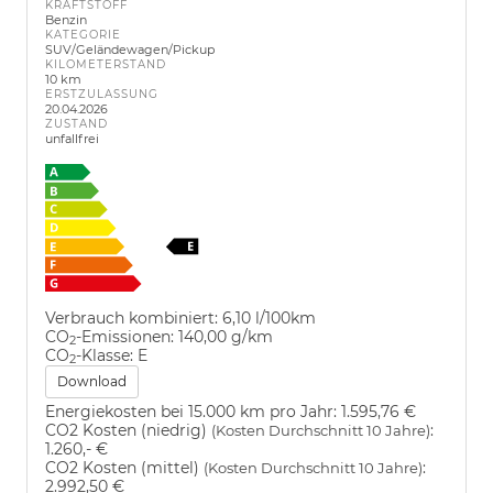
KRAFTSTOFF
Benzin
KATEGORIE
SUV/Geländewagen/Pickup
KILOMETERSTAND
10 km
ERSTZULASSUNG
20.04.2026
ZUSTAND
unfallfrei
Verbrauch kombiniert:
6,10 l/100km
CO
-Emissionen:
140,00 g/km
2
CO
-Klasse:
E
2
Download
Energiekosten bei 15.000 km pro Jahr:
1.595,76 €
CO2 Kosten (niedrig)
:
(Kosten Durchschnitt 10 Jahre)
1.260,- €
CO2 Kosten (mittel)
:
(Kosten Durchschnitt 10 Jahre)
2.992,50 €