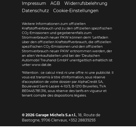
Impressum
AGB
Widerrufsbelehrung
Datenschutz
Cookie-Einstellungen
Weitere Informationen zum offiziellen
Kraftstoffverbrauch und zu den offiziellen spezifischen
CO
-Emissionen und gegebenenfalls zum
2
Stromverbrauch neuer PKW können dem 'Leitfaden
über den offiziellen Kraftstoffverbrauch, die offiziellen
spezifischen CO
-Emissionen und den offiziellen
2
Stromverbrauch neuer PKW' entnommen werden, der
an allen Verkaufsstellen und bei der 'Deutschen
Automobil Treuhand GmbH' unentgeltlich erhältlich ist
unter www.dat.de.
*Attention : ce calcul n'est ni une offre ni une publicité. Il
vous est transmis à titre d'information, sous réserve
d'acceptation de votre dossier par AlphaCredit SA,
Boulevard Saint-Lazare 4-10/3, B-1210 Bruxelles, TVA
BE0445.781.316, sous réserve des tarifs en vigueur et
tenant compte des dispositions légales.
© 2026
Garage Michels S.a r.l.
,
18, Route de
Bastogne
,
9706
Clervaux,
+352 28839293