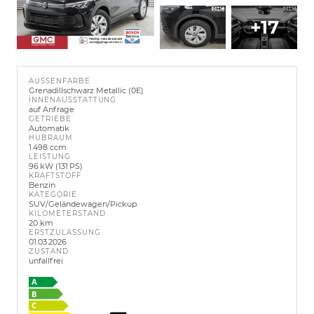
+17
AUSSENFARBE
Grenadillschwarz Metallic (0E)
INNENAUSSTATTUNG
auf Anfrage
GETRIEBE
Automatik
HUBRAUM
1.498 ccm
LEISTUNG
96 kW (131 PS)
KRAFTSTOFF
Benzin
KATEGORIE
SUV/Geländewagen/Pickup
KILOMETERSTAND
20 km
ERSTZULASSUNG
01.03.2026
ZUSTAND
unfallfrei