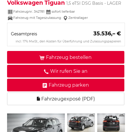
Volkswagen Tiguan
1,5 eTSI DSG Basis - LAGER
Fahrzeugnr.:
342781
sofort lieferbar
Fahrzeug mit Tageszulassung
Zentrallager
35.536,– €
Gesamtpreis
incl. 17% MwSt., den Kosten für Überführung und Zulassungspapieren
Fahrzeug bestellen
Wir rufen Sie an
Fahrzeug parken
Fahrzeugexposé (PDF)