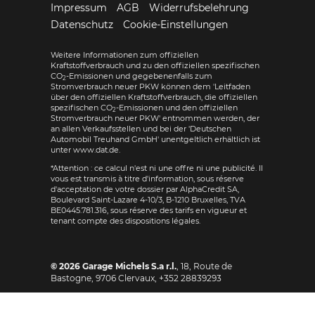
Impressum
AGB
Widerrufsbelehrung
Datenschutz
Cookie-Einstellungen
Weitere Informationen zum offiziellen
Kraftstoffverbrauch und zu den offiziellen spezifischen
CO
-Emissionen und gegebenenfalls zum
2
Stromverbrauch neuer PKW können dem 'Leitfaden
über den offiziellen Kraftstoffverbrauch, die offiziellen
spezifischen CO
-Emissionen und den offiziellen
2
Stromverbrauch neuer PKW' entnommen werden, der
an allen Verkaufsstellen und bei der 'Deutschen
Automobil Treuhand GmbH' unentgeltlich erhältlich ist
unter www.dat.de.
*Attention : ce calcul n'est ni une offre ni une publicité. Il
vous est transmis à titre d'information, sous réserve
d'acceptation de votre dossier par AlphaCredit SA,
Boulevard Saint-Lazare 4-10/3, B-1210 Bruxelles, TVA
BE0445.781.316, sous réserve des tarifs en vigueur et
tenant compte des dispositions légales.
© 2026
Garage Michels S.a r.l.
,
18, Route de
Bastogne
,
9706
Clervaux,
+352 28839293