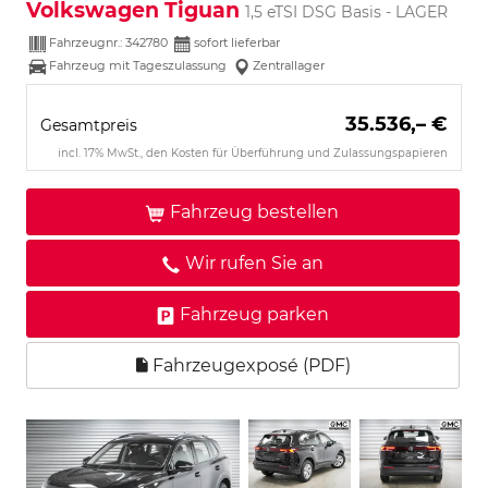
Volkswagen Tiguan
1,5 eTSI DSG Basis - LAGER
Fahrzeugnr.:
342780
sofort lieferbar
Fahrzeug mit Tageszulassung
Zentrallager
35.536,– €
Gesamtpreis
incl. 17% MwSt., den Kosten für Überführung und Zulassungspapieren
Fahrzeug bestellen
Wir rufen Sie an
Fahrzeug parken
Fahrzeugexposé (PDF)