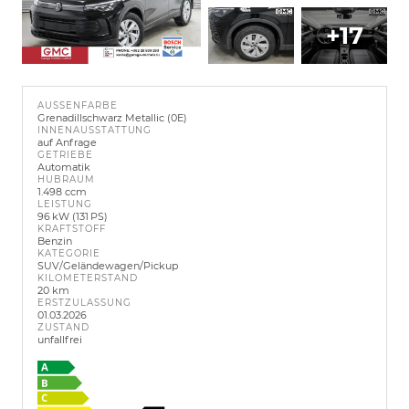
+17
AUSSENFARBE
Grenadillschwarz Metallic (0E)
INNENAUSSTATTUNG
auf Anfrage
GETRIEBE
Automatik
HUBRAUM
1.498 ccm
LEISTUNG
96 kW (131 PS)
KRAFTSTOFF
Benzin
KATEGORIE
SUV/Geländewagen/Pickup
KILOMETERSTAND
20 km
ERSTZULASSUNG
01.03.2026
ZUSTAND
unfallfrei