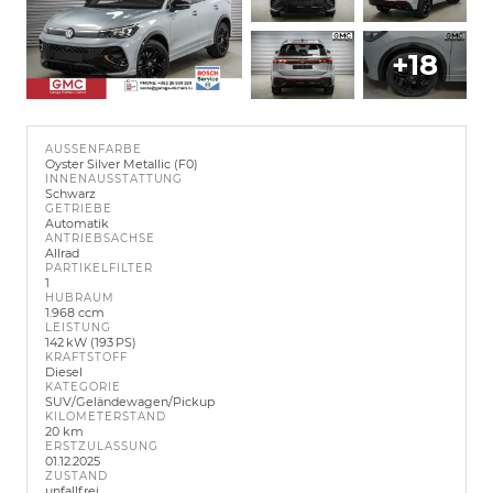
+18
AUSSENFARBE
Oyster Silver Metallic (F0)
INNENAUSSTATTUNG
Schwarz
GETRIEBE
Automatik
ANTRIEBSACHSE
Allrad
PARTIKELFILTER
1
HUBRAUM
1.968 ccm
LEISTUNG
142 kW (193 PS)
KRAFTSTOFF
Diesel
KATEGORIE
SUV/Geländewagen/Pickup
KILOMETERSTAND
20 km
ERSTZULASSUNG
01.12.2025
ZUSTAND
unfallfrei