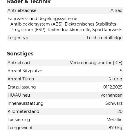
Räder & Technik
Antriebsachse
Allrad
Fahrwerk- und Regelungssysteme
Antiblockiersystem (ABS), Elektronisches Stabilitäts-
Programm (ESP), Reifendruckkontrolle, Sportfahrwerk
Felgentyp
Leichtmetallfelge
Sonstiges
Antriebsart
Verbrennungsmotor (ICE)
Anzahl Sitzplätze
5
Anzahl Türen
5-türig
Erstzulassung
01.12.2025
HU/AU neu
vorhanden
Innenausstattung
Schwarz
Kilometerstand
20
Lackierung
Metallic
Leergewicht
1879 kg