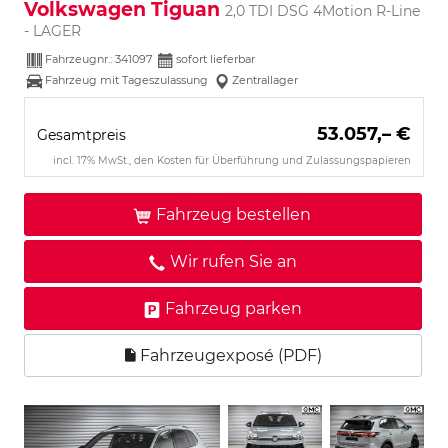
Volkswagen Tiguan
2,0 TDI DSG 4Motion R-Line
- LAGER
Fahrzeugnr.:
341097
sofort lieferbar
Fahrzeug mit Tageszulassung
Zentrallager
53.057,– €
Gesamtpreis
incl. 17% MwSt., den Kosten für Überführung und Zulassungspapieren
Fahrzeug bestellen
Wir rufen Sie an
Fahrzeug parken
Fahrzeugexposé (PDF)