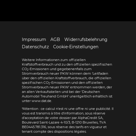
Impressum
AGB
Widerrufsbelehrung
Datenschutz
Cookie-Einstellungen
Weitere Informationen zum offiziellen
Kraftstoffverbrauch und zu den offiziellen spezifischen
CO
-Emissionen und gegebenenfalls zum
2
Stromverbrauch neuer PKW können dem 'Leitfaden
über den offiziellen Kraftstoffverbrauch, die offiziellen
spezifischen CO
-Emissionen und den offiziellen
2
Stromverbrauch neuer PKW' entnommen werden, der
an allen Verkaufsstellen und bei der 'Deutschen
Automobil Treuhand GmbH' unentgeltlich erhältlich ist
unter www.dat.de.
*Attention : ce calcul n'est ni une offre ni une publicité. Il
vous est transmis à titre d'information, sous réserve
d'acceptation de votre dossier par AlphaCredit SA,
Boulevard Saint-Lazare 4-10/3, B-1210 Bruxelles, TVA
BE0445.781.316, sous réserve des tarifs en vigueur et
tenant compte des dispositions légales.