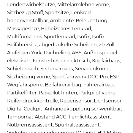
Lendenwirbelstütze, Mittelarmlehne vorne,
Sitzbezug Stoff, Sportsitze, Lenkrad
höhenverstellbar, Ambiente-Beleuchtung,
Massagesitze, Beheizbares Lenkrad,
Multifunktions-Sportlenkrad, Isofix, Isofix
Beifahrersitz, abgedunkelte Scheiben, 20 Zoll
Alufelgen York, Dachreling, ABS, Außenspiegel
elektrisch, Fensterheber elektrisch, Kopfairbags,
Schiebedach, Seitenairbags, Servolenkung,
Sitzheizung vorne, Sportfahrwerk DCC Pro, ESP,
Wegfahrsperre, Beifahrerairbag, Fahrerairbag,
Partikelfilter, Parkpilot hinten, Parkpilot vorne,
Reifendruckkontrolle, Regensensor, Lichtsensor,
Digital Cockpit, Anhängekupplung schwenkbar,
Tempomat Abstand ACC, Fernlichtassistent,
Notbremsassistent, Spurhalteassistent,
Verkehrszeichenerkennung, IQ-Light-HD-Matrix-