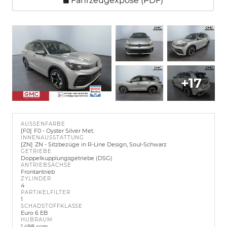
Fahrzeugexposé (PDF)
+17
AUSSENFARBE
F0
F0 - Oyster Silver Met.
INNENAUSSTATTUNG
ZN
ZN - Sitzbezüge in R-Line Design, Soul-Schwarz
GETRIEBE
Doppelkupplungsgetriebe (DSG)
ANTRIEBSACHSE
Frontantrieb
ZYLINDER
4
PARTIKELFILTER
1
SCHADSTOFFKLASSE
Euro 6 EB
HUBRAUM
1.498 ccm