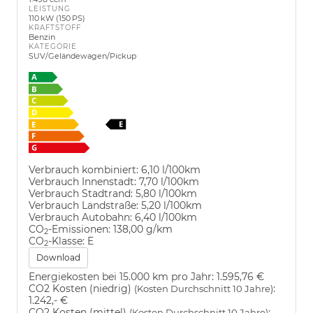
LEISTUNG
110 kW (150 PS)
KRAFTSTOFF
Benzin
KATEGORIE
SUV/Geländewagen/Pickup
Verbrauch kombiniert:
6,10 l/100km
Verbrauch Innenstadt:
7,70 l/100km
Verbrauch Stadtrand:
5,80 l/100km
Verbrauch Landstraße:
5,20 l/100km
Verbrauch Autobahn:
6,40 l/100km
CO
-Emissionen:
138,00 g/km
2
CO
-Klasse:
E
2
Download
Energiekosten bei 15.000 km pro Jahr:
1.595,76 €
CO2 Kosten (niedrig)
:
(Kosten Durchschnitt 10 Jahre)
1.242,- €
CO2 Kosten (mittel)
:
(Kosten Durchschnitt 10 Jahre)