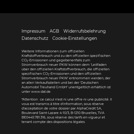
Impressum
AGB
Widerrufsbelehrung
Datenschutz
Cookie-Einstellungen
Weitere Informationen zum offiziellen
Kraftstoffverbrauch und zu den offiziellen spezifischen
CO
-Emissionen und gegebenenfalls zum
2
Stromverbrauch neuer PKW können dem 'Leitfaden
über den offiziellen Kraftstoffverbrauch, die offiziellen
spezifischen CO
-Emissionen und den offiziellen
2
Stromverbrauch neuer PKW' entnommen werden, der
an allen Verkaufsstellen und bei der 'Deutschen
Automobil Treuhand GmbH' unentgeltlich erhältlich ist
unter www.dat.de.
*Attention : ce calcul n'est ni une offre ni une publicité. Il
vous est transmis à titre d'information, sous réserve
d'acceptation de votre dossier par AlphaCredit SA,
Boulevard Saint-Lazare 4-10/3, B-1210 Bruxelles, TVA
BE0445.781.316, sous réserve des tarifs en vigueur et
tenant compte des dispositions légales.