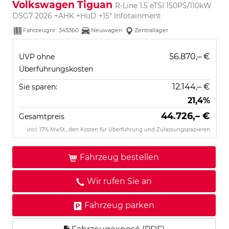
Volkswagen Tiguan
R-Line 1.5 eTSI 150PS/110kW
DSG7 2026 +AHK +HuD +15" Infotainment
Fahrzeugnr.:
345360
Neuwagen
Zentrallager
56.870,– €
UVP ohne
Überführungskosten
12.144,– €
Sie sparen:
21,4%
44.726,– €
Gesamtpreis
incl. 17% MwSt., den Kosten für Überführung und Zulassungspapieren
Fahrzeug bestellen
Wir rufen Sie an
Fahrzeug parken