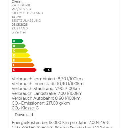
Diesel
KATEGORIE
Van/Minibus
KILOMETERSTAND
10 km
ERSTZULASSUNG
26.05.2026
ZUSTAND
unfallfrei
Verbrauch kombiniert:
8,30 l/100km
Verbrauch Innenstadt:
10,90 l/100km
Verbrauch Stadtrand:
7,90 l/100km
Verbrauch Landstraße:
7,00 l/100km
Verbrauch Autobahn:
8,60 l/100km
CO
-Emissionen:
217,00 g/km
2
CO
-Klasse:
G
2
Download
Energiekosten bei 15.000 km pro Jahr:
2.004,45 €
CO2 Kosten (niedrig)
:
(Kosten Durchschnitt 10 Jahre)