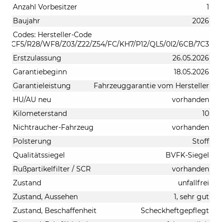
Anzahl Vorbesitzer
1
Baujahr
2026
Codes: Hersteller-Code
TVCCF5/R28/WF8/Z03/Z22/Z54/FC/KH7/P12/QL5/0I2/6CB/7C3
Erstzulassung
26.05.2026
Garantiebeginn
18.05.2026
Garantieleistung
Fahrzeuggarantie vom Hersteller
HU/AU neu
vorhanden
Kilometerstand
10
Nichtraucher-Fahrzeug
vorhanden
Polsterung
Stoff
Qualitätssiegel
BVFK-Siegel
Rußpartikelfilter / SCR
vorhanden
Zustand
unfallfrei
Zustand, Aussehen
1, sehr gut
Zustand, Beschaffenheit
Scheckheftgepflegt