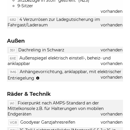
Sitzbezüge in Stoff "gestreift" (N2S)
9-Sitzer
vorhanden
4 Verzurrösen zur Ladegutsicherung im
6B2
Fahrgast/Laderaum
vorhanden
Außen
Dachreling in Schwarz
vorhanden
3S1
Außenspiegel elektrisch einstell-, beheiz- und
6XE
anklappbar
vorhanden
Anhängevorrichtung, anklappbar, mit elektrischer
1M6
(nicht
vorhanden
Entriegelung
in
Verbindung
Räder & Technik
mit
81
Fixierpunkt nach AMPS-Standard an der
IA1
kW
Mittelkonsole z.B. für Halterungen von mobilen
6-
Endgeräten
vorhanden
Gang
Schaltung)
Goodyear Ganzjahresreifen
vorhanden
VG8