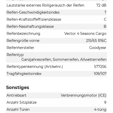
Lautstärke externes Rollgeräusch der Reifen
72 dB
Reifen-Geschwindigkeitsindex
T
Reifen-Kraftstoffeffizienzklasse
C
Reifen-Nasshaftungsklasse
B
Reifenbezeichnung
Vector 4 Seasons Cargo
Reifengröße vorne
215/65 R16C
Reifenhersteller
Goodyear
Reifentyp
Ganzjahresreifen, Sommerreifen, Allwetterreifen
Reifentypenkennung (Artikelnr.)
577256
Tragfähigkeitsindex
109/107
Sonstiges
Antriebsart
Verbrennungsmotor (ICE)
Anzahl Sitzplätze
9
Anzahl Türen
4-türig