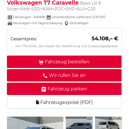
Volkswagen T7 Caravelle
Basis LR 9-
Sitzer+AHK+LED+KAM+PDC+SHZ+ALU+GJR
Fahrzeugnr.:
346968
unverbindliche Lieferzeit: SOFORT
Neuwagen mit Tageszulassung
Zentrallager
54.108,– €
Gesamtpreis
incl. 17% MwSt., den Kosten für Überführung und Zulassungspapieren
Fahrzeug bestellen
Wir rufen Sie an
Fahrzeug parken
Fahrzeugexposé (PDF)