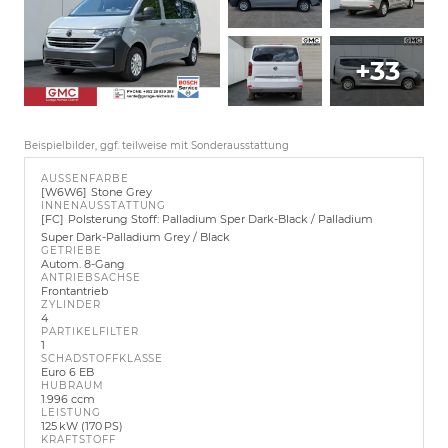
+33
Beispielbilder, ggf. teilweise mit Sonderausstattung
AUSSENFARBE
W6W6
Stone Grey
INNENAUSSTATTUNG
FC
Polsterung Stoff: Palladium Sper Dark-Black / Palladium
Super Dark-Palladium Grey / Black
GETRIEBE
Autom. 8-Gang
ANTRIEBSACHSE
Frontantrieb
ZYLINDER
4
PARTIKELFILTER
1
SCHADSTOFFKLASSE
Euro 6 EB
HUBRAUM
1.996 ccm
LEISTUNG
125 kW (170 PS)
KRAFTSTOFF