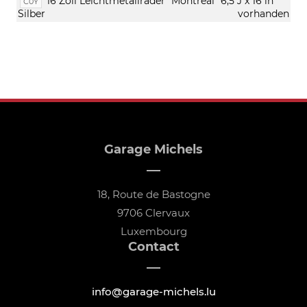
16 Zoll Leichtmetallräder "Montreal" 6,5 J x 16 in
C0Y
Silber
vorhanden
Garage Michels
18, Route de Bastogne
9706 Clervaux
Luxembourg
Contact
info@garage-michels.lu