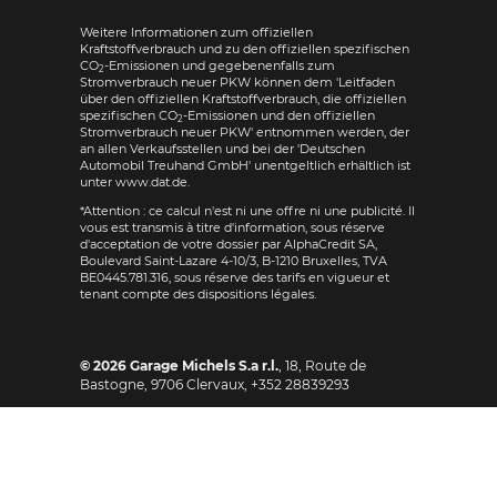
Weitere Informationen zum offiziellen
Kraftstoffverbrauch und zu den offiziellen spezifischen
CO
-Emissionen und gegebenenfalls zum
2
Stromverbrauch neuer PKW können dem 'Leitfaden
über den offiziellen Kraftstoffverbrauch, die offiziellen
spezifischen CO
-Emissionen und den offiziellen
2
Stromverbrauch neuer PKW' entnommen werden, der
an allen Verkaufsstellen und bei der 'Deutschen
Automobil Treuhand GmbH' unentgeltlich erhältlich ist
unter www.dat.de.
*Attention : ce calcul n'est ni une offre ni une publicité. Il
vous est transmis à titre d'information, sous réserve
d'acceptation de votre dossier par AlphaCredit SA,
Boulevard Saint-Lazare 4-10/3, B-1210 Bruxelles, TVA
BE0445.781.316, sous réserve des tarifs en vigueur et
tenant compte des dispositions légales.
© 2026
Garage Michels S.a r.l.
,
18, Route de
Bastogne
,
9706
Clervaux,
+352 28839293