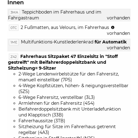
Innen
Teppichboden im Fahrerhaus und im
3MA
Fahrgastraum
vorhanden
(nur
2 Fußmatten, aus Velours, im Fahrerhaus
0TC
in
vorhanden
Verbindun
Multifunktions-Kunstlederlenkrad
für Automatik
1ME
mit
vorhanden
[3MA]
Teppichbo
Fahrerhaus Sitzpaket 47 Einzelsitz in "Stoff
Z42
im
gestreift" mit Beifahrerdoppelsitzbank und
Fahrerhau
Sitzheizung= 9-Sitzer
und
2-Wege Lendenwirbelstütze für den Fahrersitz,
im
manuell einstellbar (7P5)
Fahrgastr
4-Wege Kopfstützen, höhen- & neigungsverstellbar
(5ZS)
6-Wege Fahrersitz, verstellbar (3L3)
Armlehnen für den Fahrersitz (4S4)
Beifahrerdoppelsitzbank mit Unterladefunktion
und Klapptisch (33B)
Fahrerhaussitze (3TB)
Sitzheizung für Sitze im Fahrerhaus getrennt
regelbar (4A3)