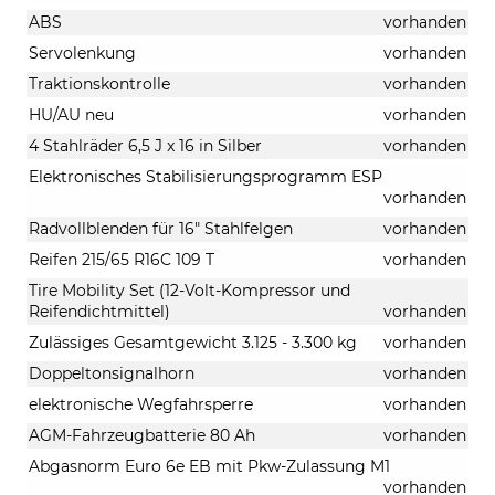
ABS
vorhanden
Servolenkung
vorhanden
Traktionskontrolle
vorhanden
HU/AU neu
vorhanden
4 Stahlräder 6,5 J x 16 in Silber
vorhanden
Elektronisches Stabilisierungsprogramm ESP
vorhanden
Radvollblenden für 16" Stahlfelgen
vorhanden
Reifen 215/65 R16C 109 T
vorhanden
Tire Mobility Set (12-Volt-Kompressor und
Reifendichtmittel)
vorhanden
Zulässiges Gesamtgewicht 3.125 - 3.300 kg
vorhanden
Doppeltonsignalhorn
vorhanden
elektronische Wegfahrsperre
vorhanden
AGM-Fahrzeugbatterie 80 Ah
vorhanden
Abgasnorm Euro 6e EB mit Pkw-Zulassung M1
vorhanden