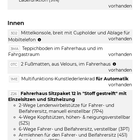
vorhanden
Innen
Mittelkonsole, breit mit Cupholder und Ablage für
3D2
(nur
vorhanden
Mobiltelefon
in
Teppichboden im Fahrerhaus und im
3MA
Verbindung
Fahrgastraum
vorhanden
mit
[IA1]
(nur
2 Fußmatten, aus Velours, im Fahrerhaus
0TC
Fixierpunkt
in
vorhanden
nach
Verbindun
Multifunktions-Kunstlederlenkrad
für Automatik
1ME
AMPS-
mit
vorhanden
Standard
[3MA]
an
Teppichbo
Fahrerhaus Sitzpaket 12 in "Stoff gestreift" mit
Z26
der
im
Einzelsitzen und Sitzheizung
Mittelkonsole)
Fahrerhau
2-Wege Lendenwirbelstütze für Fahrer- und
und
Beifahrersitz, manuell einstellbar (7P4)
im
4-Wege Kopfstützen, höhen- & neigungsverstellbar
Fahrgastr
(5ZS)
6-Wege Fahrer- und Beifahrersitz, verstellbar (3PT)
Armlehnen für den Fahrer- und Beifahrersitz (4S1)