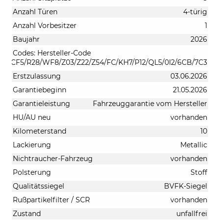
Anzahl Türen
4-türig
Anzahl Vorbesitzer
1
Baujahr
2026
Codes: Hersteller-Code
TVCCF5/R28/WF8/Z03/Z22/Z54/FC/KH7/P12/QL5/0I2/6CB/7C3
Erstzulassung
03.06.2026
Garantiebeginn
21.05.2026
Garantieleistung
Fahrzeuggarantie vom Hersteller
HU/AU neu
vorhanden
Kilometerstand
10
Lackierung
Metallic
Nichtraucher-Fahrzeug
vorhanden
Polsterung
Stoff
Qualitätssiegel
BVFK-Siegel
Rußpartikelfilter / SCR
vorhanden
Zustand
unfallfrei