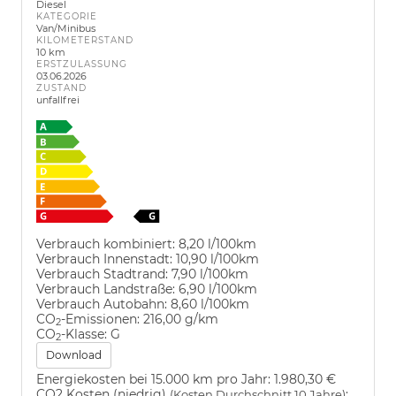
Diesel
KATEGORIE
Van/Minibus
KILOMETERSTAND
10 km
ERSTZULASSUNG
03.06.2026
ZUSTAND
unfallfrei
Verbrauch kombiniert:
8,20 l/100km
Verbrauch Innenstadt:
10,90 l/100km
Verbrauch Stadtrand:
7,90 l/100km
Verbrauch Landstraße:
6,90 l/100km
Verbrauch Autobahn:
8,60 l/100km
CO
-Emissionen:
216,00 g/km
2
CO
-Klasse:
G
2
Download
Energiekosten bei 15.000 km pro Jahr:
1.980,30 €
CO2 Kosten (niedrig)
:
(Kosten Durchschnitt 10 Jahre)