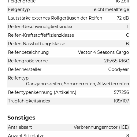
Felgengröße
16 Zoll
Felgentyp
Leichtmetallfelge
Lautstärke externes Rollgeräusch der Reifen
72 dB
Reifen-Geschwindigkeitsindex
T
Reifen-Kraftstoffeffizienzklasse
C
Reifen-Nasshaftungsklasse
B
Reifenbezeichnung
Vector 4 Seasons Cargo
Reifengröße vorne
215/65 R16C
Reifenhersteller
Goodyear
Reifentyp
Ganzjahresreifen, Sommerreifen, Allwetterreifen
Reifentypenkennung (Artikelnr.)
577256
Tragfähigkeitsindex
109/107
Sonstiges
Antriebsart
Verbrennungsmotor (ICE)
Anzahl Sitzplätze
8