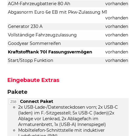
AGM-Fahrzeugbatterie 80 Ah
vorhanden
Abgasnorm Euro 6e EB mit Pkw-Zulassung M1
vorhanden
Generator 230 A
vorhanden
Vollständige Fahrzeugzulassung
vorhanden
Goodyear Sommerreifen
vorhanden
Kraftstofftank 70l Fassungsvermögen
vorhanden
Start/Stopp Funktion
vorhanden
Eingebaute Extras
Pakete
Connect Paket
Z58
2x USB-Lade-/Datensteckdosen vorn; 2x USB-C
(laden) im F.-Sitzgesstell; 5x USB-C (laden)(2x
Ablage vor Lenkrad, 2x Ablagefach im
Armaturenbrett, 1x (USB-A) Innenspiegel)
Mobiltelefon-Schnittstelle mit induktiver
Ladefunktion (9IN)