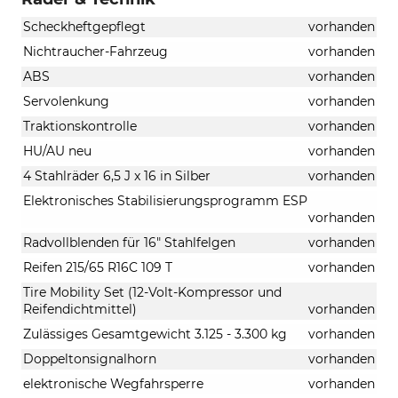
Scheckheftgepflegt
vorhanden
Nichtraucher-Fahrzeug
vorhanden
ABS
vorhanden
Servolenkung
vorhanden
Traktionskontrolle
vorhanden
HU/AU neu
vorhanden
4 Stahlräder 6,5 J x 16 in Silber
vorhanden
Elektronisches Stabilisierungsprogramm ESP
vorhanden
Radvollblenden für 16" Stahlfelgen
vorhanden
Reifen 215/65 R16C 109 T
vorhanden
Tire Mobility Set (12-Volt-Kompressor und
Reifendichtmittel)
vorhanden
Zulässiges Gesamtgewicht 3.125 - 3.300 kg
vorhanden
Doppeltonsignalhorn
vorhanden
elektronische Wegfahrsperre
vorhanden