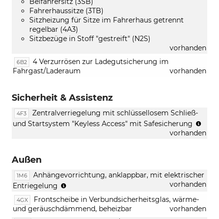
Beifahrersitz (3SB)
Fahrerhaussitze (3TB)
Sitzheizung für Sitze im Fahrerhaus getrennt
regelbar (4A3)
Sitzbezüge in Stoff "gestreift" (N2S)
vorhanden
4 Verzurrösen zur Ladegutsicherung im
6B2
Fahrgast/Laderaum
vorhanden
Sicherheit & Assistenz
Zentralverriegelung mit schlüssellosem Schließ-
4F3
(nur
und Startsystem "Keyless Access" mit Safesicherung
in
vorhanden
Verb
mit
Außen
[7AL]
Dieb
Anhängevorrichtung, anklappbar, mit elektrischer
1M6
Alar
(nicht
vorhanden
Entriegelung
mit
in
Inne
Frontscheibe in Verbundsicherheitsglas, wärme-
4GX
Verbindung
Back
und geräuschdämmend, beheizbar
vorhanden
mit
up-