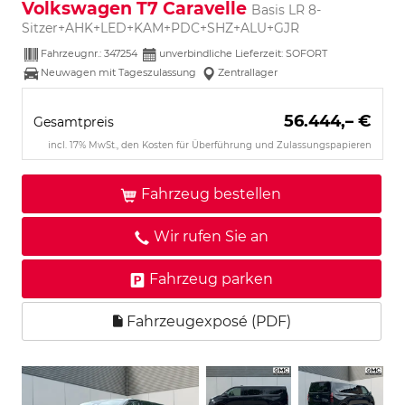
Volkswagen T7 Caravelle
Basis LR 8-
Sitzer+AHK+LED+KAM+PDC+SHZ+ALU+GJR
Fahrzeugnr.:
347254
unverbindliche Lieferzeit: SOFORT
Neuwagen mit Tageszulassung
Zentrallager
56.444,– €
Gesamtpreis
incl. 17% MwSt., den Kosten für Überführung und Zulassungspapieren
Fahrzeug bestellen
Wir rufen Sie an
Fahrzeug parken
Fahrzeugexposé (PDF)