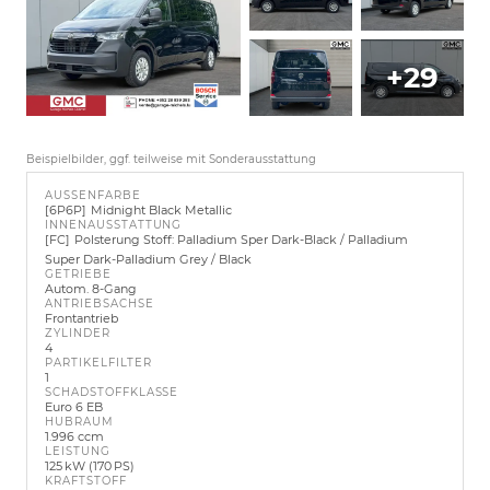
+29
Beispielbilder, ggf. teilweise mit Sonderausstattung
AUSSENFARBE
6P6P
Midnight Black Metallic
INNENAUSSTATTUNG
FC
Polsterung Stoff: Palladium Sper Dark-Black / Palladium
Super Dark-Palladium Grey / Black
GETRIEBE
Autom. 8-Gang
ANTRIEBSACHSE
Frontantrieb
ZYLINDER
4
PARTIKELFILTER
1
SCHADSTOFFKLASSE
Euro 6 EB
HUBRAUM
1.996 ccm
LEISTUNG
125 kW (170 PS)
KRAFTSTOFF