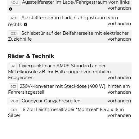
81
Ausstellfenster im Lade-/Fahrgastraum vorn links
4DU
Hor
kW
(nur
vorhanden
und
6-
in
Absc
Ausstellfenster im Lade-/Fahrgastraum vorn
4EU
Gang
Verbindung
(nur
vorhanden
rechts
Schaltung)
mit
in
[4EU]
Schiebetür auf der Beifahrerseite mit elektrischer
GZ4
Verbindung
Ausstellfender
Zuziehhilfe
vorhanden
mit
im
[4DU]
Lade-
Ausstellfender
Fahrgastraum
Räder & Technik
im
vorn
Lade-
Fixierpunkt nach AMPS-Standard an der
IA1
rechts)
Fahrgastraum
Mittelkonsole z.B. für Halterungen von mobilen
vorn
Endgeräten
vorhanden
links)
230V-Konverter mit Steckdose (400 W), hinten am
9Z1
Fahrersitzgestell
vorhanden
Goodyear Ganzjahresreifen
vorhanden
VG8
16 Zoll Leichtmetallräder "Montreal" 6,5 J x 16 in
C0Y
Silber
vorhanden