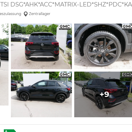
 1,5 TSI DSG*AHK*ACC*MATRIX-LED*SHZ*PDC
eszulassung
Zentrallager
+9