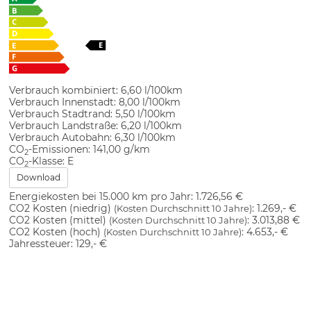
Verbrauch kombiniert:
6,60 l/100km
Verbrauch Innenstadt:
8,00 l/100km
Verbrauch Stadtrand:
5,50 l/100km
Verbrauch Landstraße:
6,20 l/100km
Verbrauch Autobahn:
6,30 l/100km
CO
-Emissionen:
141,00 g/km
2
CO
-Klasse:
E
2
Download
Energiekosten bei 15.000 km pro Jahr:
1.726,56 €
CO2 Kosten (niedrig)
:
1.269,- €
(Kosten Durchschnitt 10 Jahre)
CO2 Kosten (mittel)
:
3.013,88 €
(Kosten Durchschnitt 10 Jahre)
CO2 Kosten (hoch)
:
4.653,- €
(Kosten Durchschnitt 10 Jahre)
Jahressteuer:
129,- €