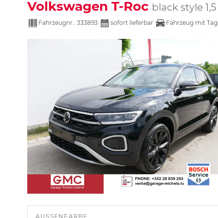
Volkswagen T-Roc
black style
Fahrzeugnr.:
333893
sofort lieferbar
Fahrzeug mit Tag
AUSSENFARBE