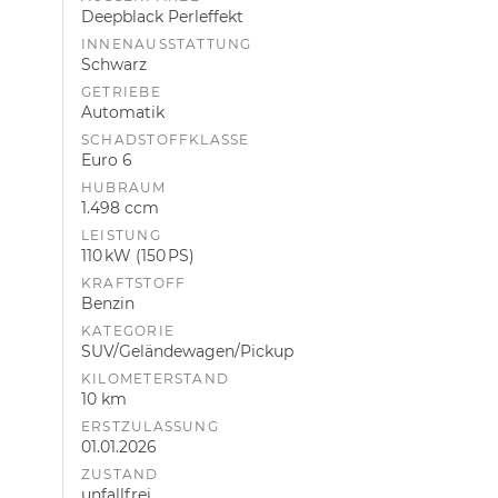
Deepblack Perleffekt
INNENAUSSTATTUNG
Schwarz
GETRIEBE
Automatik
SCHADSTOFFKLASSE
Euro 6
HUBRAUM
1.498 ccm
LEISTUNG
110 kW (150 PS)
KRAFTSTOFF
Benzin
KATEGORIE
SUV/Geländewagen/Pickup
KILOMETERSTAND
10 km
ERSTZULASSUNG
01.01.2026
ZUSTAND
unfallfrei