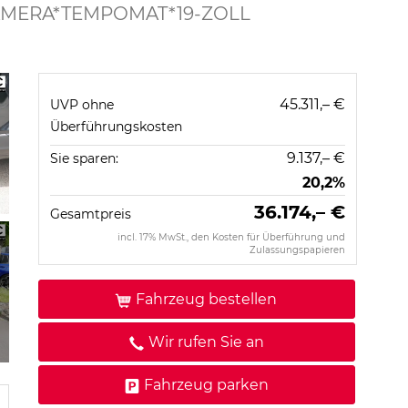
*KAMERA*TEMPOMAT*19-ZOLL
45.311,– €
UVP ohne
Überführungskosten
9.137,– €
Sie sparen:
20,2%
36.174,– €
Gesamtpreis
incl. 17% MwSt., den Kosten für Überführung und
Zulassungspapieren
Fahrzeug bestellen
Wir rufen Sie an
Fahrzeug parken