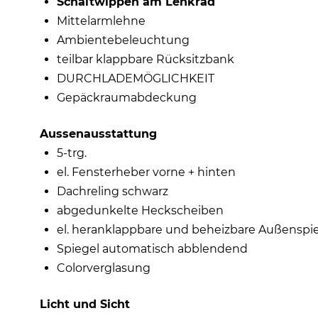
Schaltwippen am Lenkrad
Mittelarmlehne
Ambientebeleuchtung
teilbar klappbare Rücksitzbank
DURCHLADEMÖGLICHKEIT
Gepäckraumabdeckung
Aussenausstattung
5-trg.
el. Fensterheber vorne + hinten
Dachreling schwarz
abgedunkelte Heckscheiben
el. heranklappbare und beheizbare Außenspi
Spiegel automatisch abblendend
Colorverglasung
Licht und Sicht