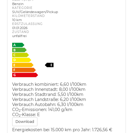
Benzin
KATEGORIE
SUV/Geländewagen/Pickup
KILOMETERSTAND
10 km
ERSTZULASSUNG
01.01.2026
ZUSTAND
unfallfrei
Verbrauch kombiniert:
6,60 l/100km
Verbrauch Innenstadt:
8,00 l/100km
Verbrauch Stadtrand:
5,50 l/100km
Verbrauch Landstraße:
6,20 l/100km
Verbrauch Autobahn:
6,30 l/100km
CO
-Emissionen:
141,00 g/km
2
CO
-Klasse:
E
2
Download
Energiekosten bei 15.000 km pro Jahr:
1.726,56 €