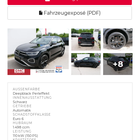
Fahrzeugexposé (PDF)
+8
AUSSENFARBE
Deepblack Perleffekt
INNENAUSSTATTUNG
Schwarz
GETRIEBE
Automatik
SCHADSTOFFKLASSE
Euro 6
HUBRAUM
1.498 ccm
LEISTUNG
110 kW (150 PS)
KRAFTSTOFF