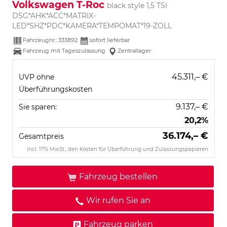
Volkswagen T-Roc
black style 1,5 TSI
DSG*AHK*ACC*MATRIX-
LED*SHZ*PDC*KAMERA*TEMPOMAT*19-ZOLL
Fahrzeugnr.:
333892
sofort lieferbar
Fahrzeug mit Tageszulassung
Zentrallager
45.311,– €
UVP ohne
Überführungskosten
9.137,– €
Sie sparen:
20,2%
36.174,– €
Gesamtpreis
incl. 17% MwSt., den Kosten für Überführung und Zulassungspapieren
Fahrzeug bestellen
Wir rufen Sie an
Fahrzeug parken