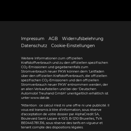
Impressum
AGB
Widerrufsbelehrung
Datenschutz
Cookie-Einstellungen
Weitere Informationen zum offiziellen
Kraftstoffverbrauch und zu den offiziellen spezifischen
CO
-Emissionen und gegebenenfalls zum
2
Stromverbrauch neuer PKW können dem 'Leitfaden
über den offiziellen Kraftstoffverbrauch, die offiziellen
spezifischen CO
-Emissionen und den offiziellen
2
Stromverbrauch neuer PKW' entnommen werden, der
an allen Verkaufsstellen und bei der 'Deutschen
Automobil Treuhand GmbH' unentgeltlich erhältlich ist
unter www.dat.de.
*Attention : ce calcul n'est ni une offre ni une publicité. Il
vous est transmis à titre d'information, sous réserve
d'acceptation de votre dossier par AlphaCredit SA,
Boulevard Saint-Lazare 4-10/3, B-1210 Bruxelles, TVA
BE0445.781.316, sous réserve des tarifs en vigueur et
tenant compte des dispositions légales.