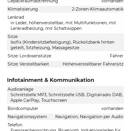
Gepäckraumabtrennung
vorhanden
Klimatisierung
2-Zonen-Klimaautomatik
Lenkrad
in Leder, höhenverstellbar, mit Multifunktionen, mit
Lenkradheizung, mit Schaltwippen
Sitze
Isofix (Kindersitzbefestigung), Rücksitzbank hinten
geteilt, Sitzheizung, Massagesitze
Sitze: Lordosenstütze
Fahrer
Sitze: Verstellbarkeit
Höhenverstellbarer Fahrersitz
Infotainment & Kommunikation
Audioanlage
Schnittstelle MP3, Schnittstelle USB, Digitalradio DAB,
Apple CarPlay, Touchscreen
Bordcomputer
vorhanden
Navigationssystem
Navigation, Navigation per Audio
Telefon
Freisprecheinrichtung, Bluetooth, Induktionsladen für