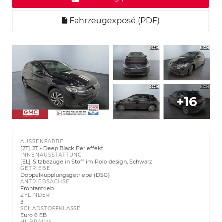
Fahrzeugexposé (PDF)
+16
AUSSENFARBE
2T
2T - Deep Black Perleffekt
INNENAUSSTATTUNG
EL
Sitzbezüge in Stoff im Polo design, Schwarz
GETRIEBE
Doppelkupplungsgetriebe (DSG)
ANTRIEBSACHSE
Frontantrieb
ZYLINDER
3
SCHADSTOFFKLASSE
Euro 6 EB
HUBRAUM