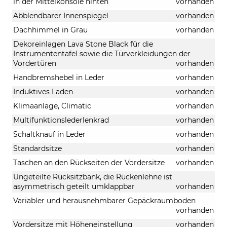
in der Mittelkonsole hinten
vorhanden
Abblendbarer Innenspiegel
vorhanden
Dachhimmel in Grau
vorhanden
Dekoreinlagen Lava Stone Black für die
Instrumententafel sowie die Türverkleidungen der
Vordertüren
vorhanden
Handbremshebel in Leder
vorhanden
Induktives Laden
vorhanden
Klimaanlage, Climatic
vorhanden
Multifunktionslederlenkrad
vorhanden
Schaltknauf in Leder
vorhanden
Standardsitze
vorhanden
Taschen an den Rückseiten der Vordersitze
vorhanden
Ungeteilte Rücksitzbank, die Rückenlehne ist
asymmetrisch geteilt umklappbar
vorhanden
Variabler und herausnehmbarer Gepäckraumboden
vorhanden
Vordersitze mit Höheneinstellung
vorhanden