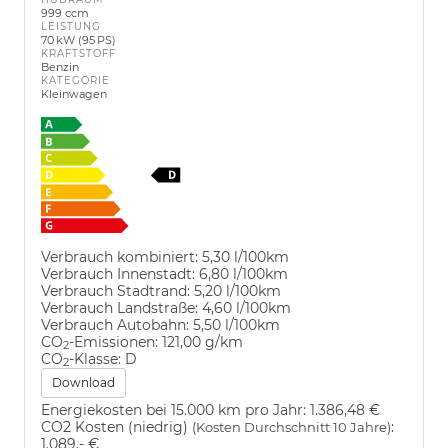
999 ccm
LEISTUNG
70 kW (95 PS)
KRAFTSTOFF
Benzin
KATEGORIE
Kleinwagen
Verbrauch kombiniert:
5,30 l/100km
Verbrauch Innenstadt:
6,80 l/100km
Verbrauch Stadtrand:
5,20 l/100km
Verbrauch Landstraße:
4,60 l/100km
Verbrauch Autobahn:
5,50 l/100km
CO
-Emissionen:
121,00 g/km
2
CO
-Klasse:
D
2
Download
Energiekosten bei 15.000 km pro Jahr:
1.386,48 €
CO2 Kosten (niedrig)
:
(Kosten Durchschnitt 10 Jahre)
1.089,- €