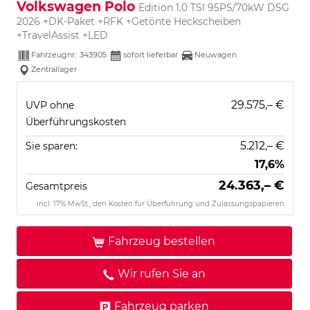
Volkswagen Polo
Edition 1.0 TSI 95PS/70kW DSG
2026 +DK-Paket +RFK +Getönte Heckscheiben
+TravelAssist +LED
Fahrzeugnr.:
343905
sofort lieferbar
Neuwagen
Zentrallager
29.575,– €
UVP ohne
Überführungskosten
5.212,– €
Sie sparen:
17,6%
24.363,– €
Gesamtpreis
incl. 17% MwSt., den Kosten für Überführung und Zulassungspapieren
Fahrzeug bestellen
Wir rufen Sie an
Fahrzeug parken