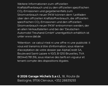
Weitere Informationen zum offiziellen
Kraftstoffverbrauch und zu den offiziellen spezifischen
CO
-Emissionen und gegebenenfalls zum
2
Stromverbrauch neuer PKW können dem 'Leitfaden
über den offiziellen Kraftstoffverbrauch, die offiziellen
spezifischen CO
-Emissionen und den offiziellen
2
Stromverbrauch neuer PKW' entnommen werden, der
an allen Verkaufsstellen und bei der 'Deutschen
Automobil Treuhand GmbH' unentgeltlich erhältlich ist
unter www.dat.de.
*Attention : ce calcul n'est ni une offre ni une publicité. Il
vous est transmis à titre d'information, sous réserve
d'acceptation de votre dossier par AlphaCredit SA,
Boulevard Saint-Lazare 4-10/3, B-1210 Bruxelles, TVA
BE0445.781.316, sous réserve des tarifs en vigueur et
tenant compte des dispositions légales.
© 2026
Garage Michels S.a r.l.
,
18, Route de
Bastogne
,
9706
Clervaux,
+352 28839293