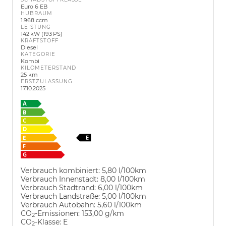
Euro 6 EB
HUBRAUM
1.968 ccm
LEISTUNG
142 kW (193 PS)
KRAFTSTOFF
Diesel
KATEGORIE
Kombi
KILOMETERSTAND
25 km
ERSTZULASSUNG
17.10.2025
Verbrauch kombiniert:
5,80 l/100km
Verbrauch Innenstadt:
8,00 l/100km
Verbrauch Stadtrand:
6,00 l/100km
Verbrauch Landstraße:
5,00 l/100km
Verbrauch Autobahn:
5,60 l/100km
CO
-Emissionen:
153,00 g/km
2
CO
-Klasse:
E
2