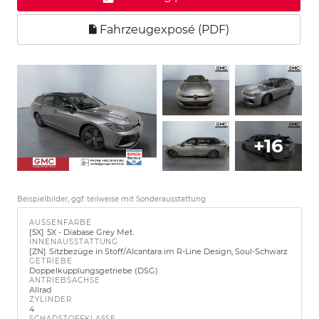
Fahrzeugexposé (PDF)
+16
Beispielbilder, ggf. teilweise mit Sonderausstattung
AUSSENFARBE
5X
5X - Diabase Grey Met.
INNENAUSSTATTUNG
ZN
Sitzbezüge in Stoff/Alcantara im R-Line Design, Soul-Schwarz
GETRIEBE
Doppelkupplungsgetriebe (DSG)
ANTRIEBSACHSE
Allrad
ZYLINDER
4
SCHADSTOFFKLASSE