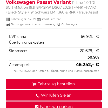
Volkswagen Passat Variant
R-Line 2.0 TDI
SCR 4Motion 193PS/142kW DSG7 2026 | +AHK +PANO
+Black Style +19" Schwarz LM +360 & RFK +TravelAssist
Fahrzeugnr.:
331621
sofort lieferbar
Neuwagen mit Kurzzeitzulassung
Zentrallager
66.921,– €
UVP ohne
Überführungskosten
20.679,– €
Sie sparen:
30,9%
46.242,– €
Gesamtpreis
incl. 17% MwSt., den Kosten für Überführung und Zulassungspapieren
Fahrzeug bestellen
Wir rufen Sie an
Fahrzeug parken