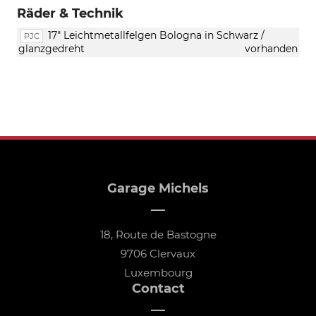
Räder & Technik
17" Leichtmetallfelgen Bologna in Schwarz /
PJC
glanzgedreht
vorhanden
Garage Michels
18, Route de Bastogne
9706 Clervaux
Luxembourg
Contact