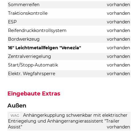
Sommerreifen
vorhanden
Traktionskontrolle
vorhanden
ESP
vorhanden
Reifendruckkontrollsystem
vorhanden
Bordwerkzeug
vorhanden
16" Leichtmetallfelgen "Venezia"
vorhanden
Zentralverriegelung
vorhanden
Start/Stopp-Automatik
vorhanden
Elektr. Wegfahrsperre
vorhanden
Eingebaute Extras
Außen
Anhängerkupplung schwenkbar mit elektrischer
WAG
Entriegelung und Anhängerrangierassistent "Trailer
Assist"
vorhanden