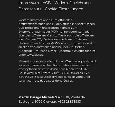
Impressum
AGB
Widerrufsbelehrung
Datenschutz
Cookie-Einstellungen
Weitere Informationen zum offiziellen
Kraftstoffverbrauch und zu den offiziellen spezifischen
CO
-Emissionen und gegebenenfalls zum
2
Stromverbrauch neuer PKW können dem 'Leitfaden
über den offiziellen Kraftstoffverbrauch, die offiziellen
spezifischen CO
-Emissionen und den offiziellen
2
Stromverbrauch neuer PKW' entnommen werden, der
an allen Verkaufsstellen und bei der 'Deutschen
Automobil Treuhand GmbH' unentgeltlich erhältlich ist
unter www.dat.de.
*Attention : ce calcul n'est ni une offre ni une publicité. Il
vous est transmis à titre d'information, sous réserve
d'acceptation de votre dossier par AlphaCredit SA,
Boulevard Saint-Lazare 4-10/3, B-1210 Bruxelles, TVA
BE0445.781.316, sous réserve des tarifs en vigueur et
tenant compte des dispositions légales.
© 2026
Garage Michels S.a r.l.
,
18, Route de
Bastogne
,
9706
Clervaux,
+352 28839293