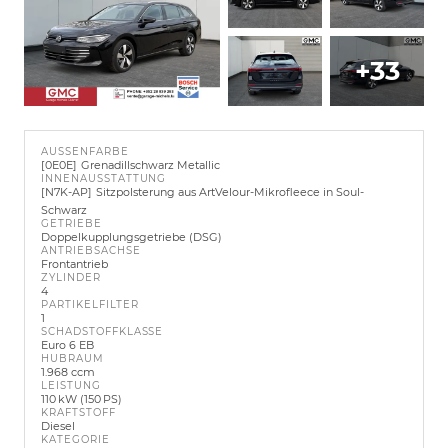
+33
AUSSENFARBE
0E0E
Grenadillschwarz Metallic
INNENAUSSTATTUNG
N7K-AP
Sitzpolsterung aus ArtVelour-Mikrofleece in Soul-
Schwarz
GETRIEBE
Doppelkupplungsgetriebe (DSG)
ANTRIEBSACHSE
Frontantrieb
ZYLINDER
4
PARTIKELFILTER
1
SCHADSTOFFKLASSE
Euro 6 EB
HUBRAUM
1.968 ccm
LEISTUNG
110 kW (150 PS)
KRAFTSTOFF
Diesel
KATEGORIE