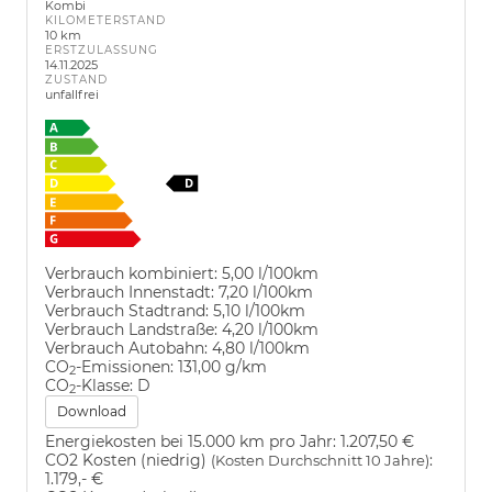
Kombi
KILOMETERSTAND
10 km
ERSTZULASSUNG
14.11.2025
ZUSTAND
unfallfrei
Verbrauch kombiniert:
5,00 l/100km
Verbrauch Innenstadt:
7,20 l/100km
Verbrauch Stadtrand:
5,10 l/100km
Verbrauch Landstraße:
4,20 l/100km
Verbrauch Autobahn:
4,80 l/100km
CO
-Emissionen:
131,00 g/km
2
CO
-Klasse:
D
2
Download
Energiekosten bei 15.000 km pro Jahr:
1.207,50 €
CO2 Kosten (niedrig)
:
(Kosten Durchschnitt 10 Jahre)
1.179,- €