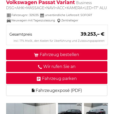
Volkswagen Passat Variant
Business
DSG+AHK+MASSAGE+NAVI+ACC+KAMERA+LED+17" ALU
Fahrzeugnr.:
329235
unverbindliche Lieferzeit: SOFORT
Neuwagen mit Tageszulassung
Zentrallager
39.253,– €
Gesamtpreis
incl. 17% MwSt., den Kosten für Überführung und Zulassungspapieren
Fahrzeug bestellen
Wir rufen Sie an
Fahrzeug parken
Fahrzeugexposé (PDF)