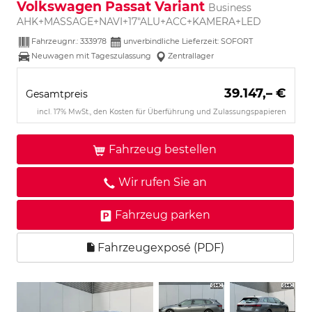
Volkswagen Passat Variant
Business
AHK+MASSAGE+NAVI+17"ALU+ACC+KAMERA+LED
Fahrzeugnr.:
333978
unverbindliche Lieferzeit: SOFORT
Neuwagen mit Tageszulassung
Zentrallager
39.147,– €
Gesamtpreis
incl. 17% MwSt., den Kosten für Überführung und Zulassungspapieren
Fahrzeug bestellen
Wir rufen Sie an
Fahrzeug parken
Fahrzeugexposé (PDF)