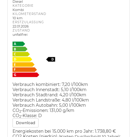
Diesel
KATEGORIE
Kombi
KILOMETERSTAND
10 km
ERSTZULASSUNG
22.01.2026
ZUSTAND
unfallfrei
Verbrauch kombiniert:
7,20 l/100km
Verbrauch Innenstadt:
5,10 l/100km
Verbrauch Stadtrand:
4,20 l/100km
Verbrauch Landstraße:
4,80 l/100km
Verbrauch Autobahn:
5,00 l/100km
CO
-Emissionen:
131,00 g/km
2
CO
-Klasse:
D
2
Download
Energiekosten bei 15.000 km pro Jahr:
1.738,80 €
CO2 Kosten (niedrig)
:
(Kosten Durchschnitt 10 Jahre)