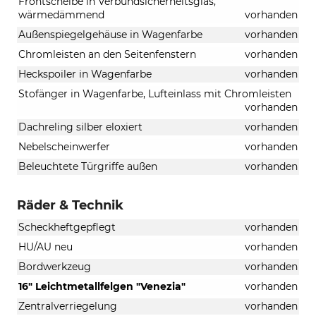
Frontscheibe in Verbundsicherheitsglas,
wärmedämmend
vorhanden
Außenspiegelgehäuse in Wagenfarbe
vorhanden
Chromleisten an den Seitenfenstern
vorhanden
Heckspoiler in Wagenfarbe
vorhanden
Stofänger in Wagenfarbe, Lufteinlass mit Chromleisten
vorhanden
Dachreling silber eloxiert
vorhanden
Nebelscheinwerfer
vorhanden
Beleuchtete Türgriffe außen
vorhanden
Räder & Technik
Scheckheftgepflegt
vorhanden
HU/AU neu
vorhanden
Bordwerkzeug
vorhanden
16" Leichtmetallfelgen "Venezia"
vorhanden
Zentralverriegelung
vorhanden