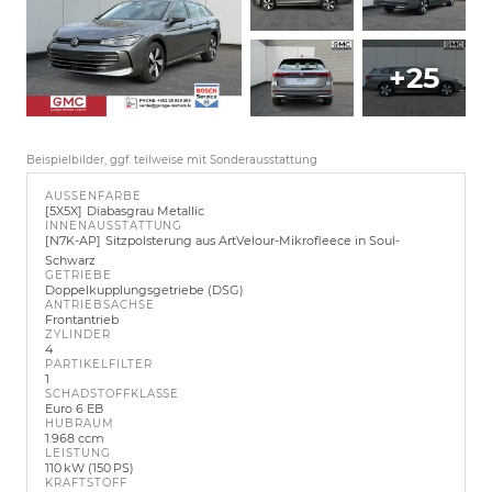
+25
Beispielbilder, ggf. teilweise mit Sonderausstattung
AUSSENFARBE
5X5X
Diabasgrau Metallic
INNENAUSSTATTUNG
N7K-AP
Sitzpolsterung aus ArtVelour-Mikrofleece in Soul-
Schwarz
GETRIEBE
Doppelkupplungsgetriebe (DSG)
ANTRIEBSACHSE
Frontantrieb
ZYLINDER
4
PARTIKELFILTER
1
SCHADSTOFFKLASSE
Euro 6 EB
HUBRAUM
1.968 ccm
LEISTUNG
110 kW (150 PS)
KRAFTSTOFF