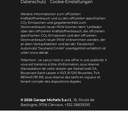
Datenschutz
Cookie-Einstellungen
Weitere Informationen zum offiziellen
Kraftstoffverbrauch und zu den offiziellen spezifischen
CO
-Emissionen und gegebenenfalls zum
2
Stromverbrauch neuer PKW können dem 'Leitfaden
über den offiziellen Kraftstoffverbrauch, die offiziellen
spezifischen CO
-Emissionen und den offiziellen
2
Stromverbrauch neuer PKW' entnommen werden, der
an allen Verkaufsstellen und bei der 'Deutschen
Automobil Treuhand GmbH' unentgeltlich erhältlich ist
unter www.dat.de.
*Attention : ce calcul n'est ni une offre ni une publicité. Il
vous est transmis à titre d'information, sous réserve
d'acceptation de votre dossier par AlphaCredit SA,
Boulevard Saint-Lazare 4-10/3, B-1210 Bruxelles, TVA
BE0445.781.316, sous réserve des tarifs en vigueur et
tenant compte des dispositions légales.
© 2026
Garage Michels S.a r.l.
,
18, Route de
Bastogne
,
9706
Clervaux,
+352 28839293