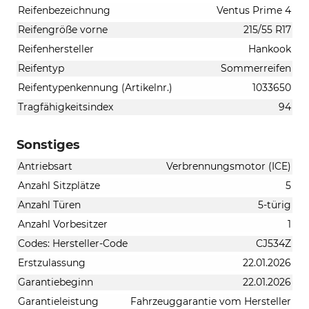
Reifenbezeichnung
Ventus Prime 4
Reifengröße vorne
215/55 R17
Reifenhersteller
Hankook
Reifentyp
Sommerreifen
Reifentypenkennung (Artikelnr.)
1033650
Tragfähigkeitsindex
94
Sonstiges
Antriebsart
Verbrennungsmotor (ICE)
Anzahl Sitzplätze
5
Anzahl Türen
5-türig
Anzahl Vorbesitzer
1
Codes: Hersteller-Code
CJ534Z
Erstzulassung
22.01.2026
Garantiebeginn
22.01.2026
Garantieleistung
Fahrzeuggarantie vom Hersteller