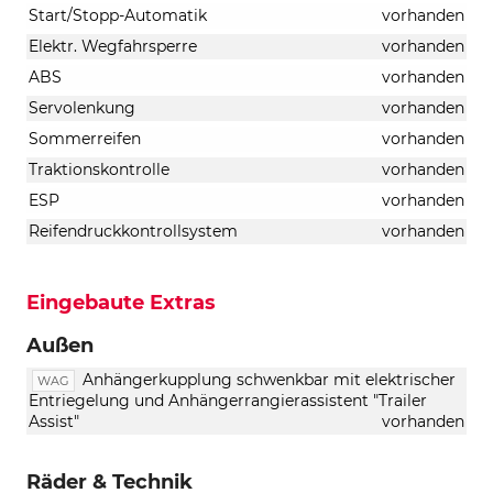
Start/Stopp-Automatik
vorhanden
Elektr. Wegfahrsperre
vorhanden
ABS
vorhanden
Servolenkung
vorhanden
Sommerreifen
vorhanden
Traktionskontrolle
vorhanden
ESP
vorhanden
Reifendruckkontrollsystem
vorhanden
Eingebaute Extras
Außen
Anhängerkupplung schwenkbar mit elektrischer
WAG
Entriegelung und Anhängerrangierassistent "Trailer
Assist"
vorhanden
Räder & Technik