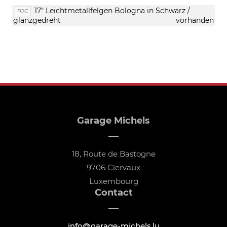
17" Leichtmetallfelgen Bologna in Schwarz /
PJC
glanzgedreht
vorhanden
Garage Michels
18, Route de Bastogne
9706 Clervaux
Luxembourg
Contact
info@garage-michels.lu