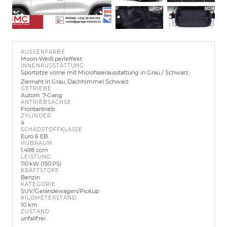
AUSSENFARBE
Moon-Weiß perleffekt
INNENAUSSTATTUNG
Sportsitze vorne mit Microfaserausstattung in Grau / Schwarz,
Ziernaht in Grau, Dachhimmel Schwarz
GETRIEBE
Autom. 7-Gang
ANTRIEBSACHSE
Frontantrieb
ZYLINDER
4
SCHADSTOFFKLASSE
Euro 6 EB
HUBRAUM
1.498 ccm
LEISTUNG
110 kW (150 PS)
KRAFTSTOFF
Benzin
KATEGORIE
SUV/Geländewagen/Pickup
KILOMETERSTAND
10 km
ZUSTAND
unfallfrei