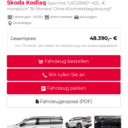
Skoda Kodiaq
Sportline *LAGERND* 405,- €
monatlich* 36 Monate* Ohne Kilometerbegrenzung*
Fahrzeugnr.:
341324
sofort lieferbar
Neuwagen
Zentrallager
48.390,– €
Gesamtpreis
incl. 17% MwSt., den Kosten für Überführung und Zulassungspapieren
Fahrzeug bestellen
Wir rufen Sie an
Fahrzeug parken
Fahrzeugexposé (PDF)