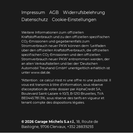
Impressum
AGB
Widerrufsbelehrung
Datenschutz
Cookie-Einstellungen
Weitere Informationen zum offiziellen
Kraftstoffverbrauch und zu den offiziellen spezifischen
CO
-Emissionen und gegebenenfalls zum
2
Stromverbrauch neuer PKW können dem 'Leitfaden
über den offiziellen Kraftstoffverbrauch, die offiziellen
spezifischen CO
-Emissionen und den offiziellen
2
Stromverbrauch neuer PKW' entnommen werden, der
an allen Verkaufsstellen und bei der 'Deutschen
Automobil Treuhand GmbH' unentgeltlich erhältlich ist
unter www.dat.de.
*Attention : ce calcul n'est ni une offre ni une publicité. Il
vous est transmis à titre d'information, sous réserve
d'acceptation de votre dossier par AlphaCredit SA,
Boulevard Saint-Lazare 4-10/3, B-1210 Bruxelles, TVA
BE0445.781.316, sous réserve des tarifs en vigueur et
tenant compte des dispositions légales.
© 2026
Garage Michels S.a r.l.
,
18, Route de
Bastogne
,
9706
Clervaux,
+352 28839293