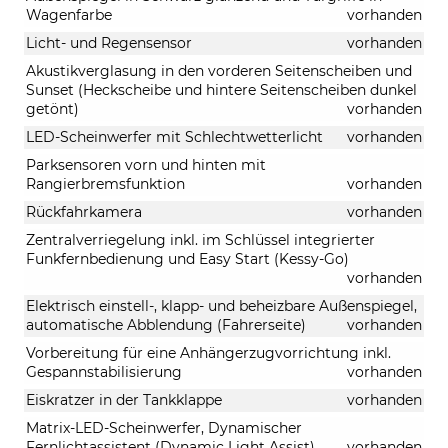
Wagenfarbe
vorhanden
Licht- und Regensensor
vorhanden
Akustikverglasung in den vorderen Seitenscheiben und
Sunset (Heckscheibe und hintere Seitenscheiben dunkel
getönt)
vorhanden
LED-Scheinwerfer mit Schlechtwetterlicht
vorhanden
Parksensoren vorn und hinten mit
Rangierbremsfunktion
vorhanden
Rückfahrkamera
vorhanden
Zentralverriegelung inkl. im Schlüssel integrierter
Funkfernbedienung und Easy Start (Kessy-Go)
vorhanden
Elektrisch einstell-, klapp- und beheizbare Außenspiegel,
automatische Abblendung (Fahrerseite)
vorhanden
Vorbereitung für eine Anhängerzugvorrichtung inkl.
Gespannstabilisierung
vorhanden
Eiskratzer in der Tankklappe
vorhanden
Matrix-LED-Scheinwerfer, Dynamischer
Fernlichtassistent (Dynamic Light Assist)
vorhanden