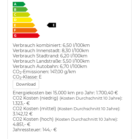
Verbrauch kombiniert:
6,50 l/100km
Verbrauch Innenstadt:
8,30 l/100km
Verbrauch Stadtrand:
6,20 l/100km
Verbrauch Landstraße:
5,50 l/100km
Verbrauch Autobahn:
6,70 l/100km
CO
-Emissionen:
147,00 g/km
2
CO
-Klasse:
E
2
Download
Energiekosten bei 15.000 km pro Jahr:
1.700,40 €
CO2 Kosten (niedrig)
:
(Kosten Durchschnitt 10 Jahre)
1.323,- €
CO2 Kosten (mittel)
:
(Kosten Durchschnitt 10 Jahre)
3.142,12 €
CO2 Kosten (hoch)
:
(Kosten Durchschnitt 10 Jahre)
4.851,- €
Jahressteuer:
144,- €