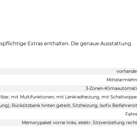
ispflichtige Extras enthalten. Die genaue Ausstattung
vorhande
Mittelarmleh
3-Zonen-Klimaautomati
llbar, mit Multifunktionen, mit Lenkradheizung, mit Schaltwipp
ung), Rücksitzbank hinten geteilt, Sitzheizung, Isofix Beifahrersi
Fahr
Memorypaket vorne links, elektr. Sitzverstellung rech