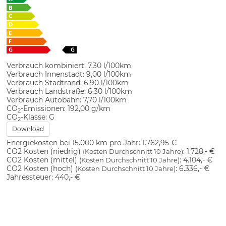
Verbrauch kombiniert:
7,30 l/100km
Verbrauch Innenstadt:
9,00 l/100km
Verbrauch Stadtrand:
6,90 l/100km
Verbrauch Landstraße:
6,30 l/100km
Verbrauch Autobahn:
7,70 l/100km
CO
-Emissionen:
192,00 g/km
2
CO
-Klasse:
G
2
Download
Energiekosten bei 15.000 km pro Jahr:
1.762,95 €
CO2 Kosten (niedrig)
:
1.728,- €
(Kosten Durchschnitt 10 Jahre)
CO2 Kosten (mittel)
:
4.104,- €
(Kosten Durchschnitt 10 Jahre)
CO2 Kosten (hoch)
:
6.336,- €
(Kosten Durchschnitt 10 Jahre)
Jahressteuer:
440,- €