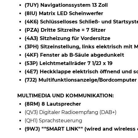
(7UY) Navigationssystem 13 Zoll
(8IU) Matrix LED Scheinwerfer
(4K6) Schlüsselloses Schließ- und Startsy
(PZA) Dritte Sitzreihe = 7 Sitzer
(4A3) Sitzheizung für Vordersitze
(3PH) Sitzeinstellung, links elektrisch mit
(4KF) Fenster ab B-Säule abgedunkelt
(53P) Leichtmetallräder 7 1/2J x 19
(4E7) Heckklappe elektrisch öffnend und s
(7J2) Multifunktionsanzeige/Bordcomputer "
MULTIMEDIA UND KOMMUNIKATION:
(8RM) 8 Lautsprecher
(QV3) Digitaler Radioempfang (DAB+)
(QH1) Sprachsteuerung
(9WJ) ""SMART LINK"" (wired and wireless 