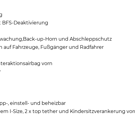
g
it BFS-Deaktivierung
- wachung,Back-up-Horn und Abschleppschutz
en auf Fahrzeuge, Fußgänger und Radfahrer
nteraktionsairbag vorn
r
pp-, einstell- und beheizbar
tem I-Size, 2 x top tether und Kindersitzverankerung vor