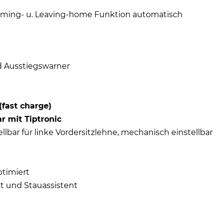
u.Coming- u. Leaving-home Funktion automatisch
d Ausstiegswarner
(fast charge)
r mit Tiptronic
lbar für linke Vordersitzlehne, mechanisch einstellbar
ptimiert
st und Stauassistent