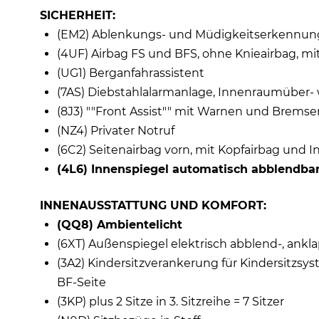
SICHERHEIT:
(EM2) Ablenkungs- und Müdigkeitserkennun
(4UF) Airbag FS und BFS, ohne Knieairbag, m
(UG1) Berganfahrassistent
(7AS) Diebstahlalarmanlage, Innenraumüber
(8J3) ""Front Assist"" mit Warnen und Brems
(NZ4) Privater Notruf
(6C2) Seitenairbag vorn, mit Kopfairbag und I
(4L6) Innenspiegel automatisch abblendba
INNENAUSSTATTUNG UND KOMFORT:
(QQ8) Ambientelicht
(6XT) Außenspiegel elektrisch abblend-, ankla
(3A2) Kindersitzverankerung für Kindersitzsys
BF-Seite
(3KP) plus 2 Sitze in 3. Sitzreihe = 7 Sitzer