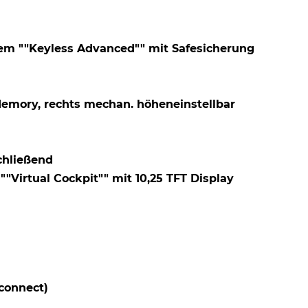
stem ""Keyless Advanced"" mit Safesicherung
 Memory, rechts mechan. höheneinstellbar
chließend
"Virtual Cockpit"" mit 10,25 TFT Display
connect)