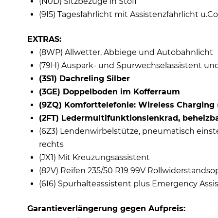
(N0D) Sitzbezüge in Stoff
(9I5) Tagesfahrlicht mit Assistenzfahrlicht 
EXTRAS:
(8WP) Allwetter, Abbiege und Autobahnlicht
(79H) Auspark- und Spurwechselassistent un
(3S1) Dachreling Silber
(3GE) Doppelboden im Kofferraum
(9ZQ) Komforttelefonie: Wireless Charging 
(2FT) Ledermultifunktionslenkrad, beheizba
(6Z3) Lendenwirbelstütze, pneumatisch einstel
rechts
(JX1) Mit Kreuzungsassistent
(82V) Reifen 235/50 R19 99V Rollwiderstandso
(6I6) Spurhalteassistent plus Emergency Assi
Garantieverlängerung gegen Aufpreis: