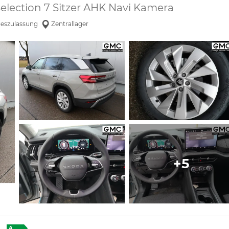
Selection 7 Sitzer AHK Navi Kamera
geszulassung
Zentrallager
+5