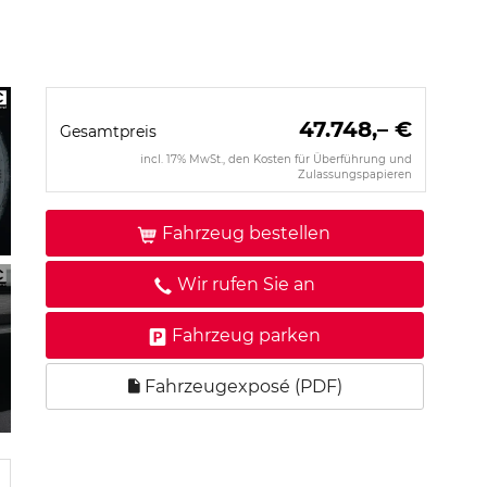
47.748,– €
Gesamtpreis
incl. 17% MwSt., den Kosten für Überführung und
Zulassungspapieren
Fahrzeug bestellen
Wir rufen Sie an
Fahrzeug parken
Fahrzeugexposé (PDF)