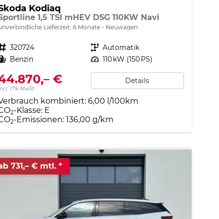
Skoda Kodiaq
Sportline 1,5 TSI mHEV DSG 110KW Navi
unverbindliche Lieferzeit:
6 Monate
Neuwagen
Fahrzeugnr.
320724
Getriebe
Automatik
Kraftstoff
Benzin
Leistung
110 kW (150 PS)
44.870,– €
Details
incl. 17% MwSt.
Verbrauch kombiniert:
6,00 l/100km
CO
-Klasse:
E
2
CO
-Emissionen:
136,00 g/km
2
ab 731,– € mtl.