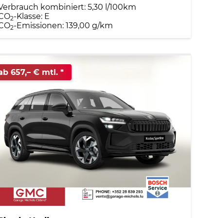
Verbrauch kombiniert:
5,30 l/100km
CO
-Klasse:
E
2
CO
-Emissionen:
139,00 g/km
2
ab 657,– € mtl.