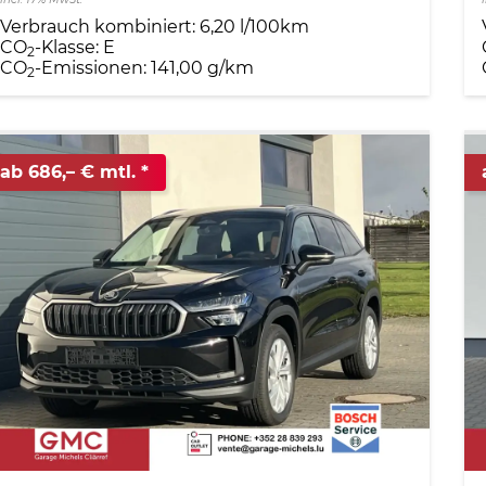
Verbrauch kombiniert:
6,20 l/100km
CO
-Klasse:
E
2
CO
-Emissionen:
141,00 g/km
2
ab 686,– € mtl.