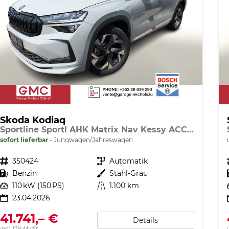
Skoda Kodiaq
Sportline Sportl AHK Matrix Nav Kessy ACC SunS SHZ
sofort lieferbar
Jungwagen/Jahreswagen
Fahrzeugnr.
350424
Getriebe
Automatik
Kraftstoff
Benzin
Außenfarbe
Stahl-Grau
Leistung
110 kW (150 PS)
Kilometerstand
1.100 km
23.04.2026
41.741,– €
Details
incl. 17% MwSt.