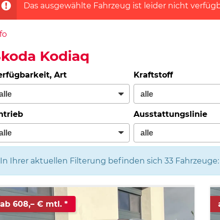
Das ausgewählte Fahrzeug ist leider nicht verfügb
fo
Skoda Kodiaq
erfügbarkeit, Art
Kraftstoff
ntrieb
Ausstattungslinie
In Ihrer aktuellen Filterung befinden sich
33
Fahrzeuge:
ab 608,– € mtl.