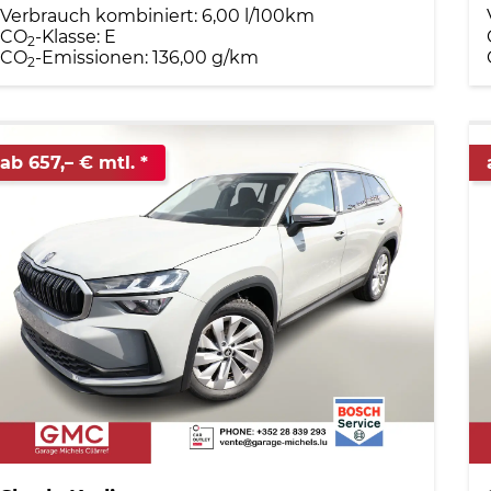
Verbrauch kombiniert:
6,00 l/100km
CO
-Klasse:
E
2
CO
-Emissionen:
136,00 g/km
2
ab 657,– € mtl.