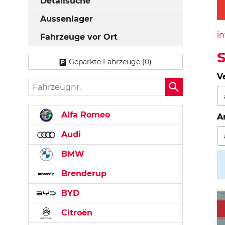
Detailsuche
Aussenlager
in
Fahrzeuge vor Ort
Geparkte Fahrzeuge (
0
)
V
Fahrzeugnr.
Alfa Romeo
A
Audi
BMW
Brenderup
BYD
Citroën