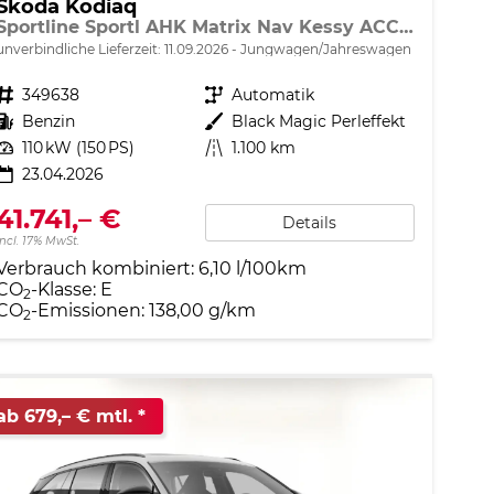
Skoda Kodiaq
Sportline Sportl AHK Matrix Nav Kessy ACC SunS SHZ
unverbindliche Lieferzeit:
11.09.2026
Jungwagen/Jahreswagen
Fahrzeugnr.
349638
Getriebe
Automatik
Kraftstoff
Benzin
Außenfarbe
Black Magic Perleffekt
Leistung
110 kW (150 PS)
Kilometerstand
1.100 km
23.04.2026
41.741,– €
Details
incl. 17% MwSt.
Verbrauch kombiniert:
6,10 l/100km
CO
-Klasse:
E
2
CO
-Emissionen:
138,00 g/km
2
ab 679,– € mtl.