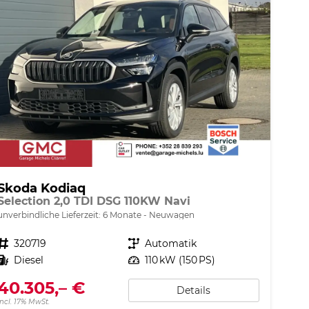
Skoda Kodiaq
Selection 2,0 TDI DSG 110KW Navi
unverbindliche Lieferzeit:
6 Monate
Neuwagen
Fahrzeugnr.
320719
Getriebe
Automatik
Kraftstoff
Diesel
Leistung
110 kW (150 PS)
40.305,– €
Details
incl. 17% MwSt.