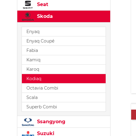
Seat
Skoda
Enyaq
Enyaq Coupé
Fabia
Kamiq
Karoq
Kodiaq
Octavia Combi
Scala
Superb Combi
Ssangyong
Suzuki