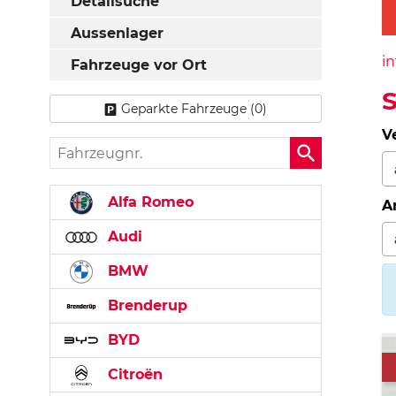
Detailsuche
Aussenlager
in
Fahrzeuge vor Ort
Geparkte Fahrzeuge (
0
)
V
Fahrzeugnr.
Alfa Romeo
A
Audi
BMW
Brenderup
BYD
Citroën