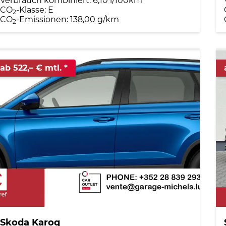
Verbrauch kombiniert:
6,10 l/100km
CO
-Klasse:
E
2
CO
-Emissionen:
138,00 g/km
2
ab 522,– € mtl.
Skoda Karoq