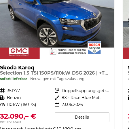
Skoda Karoq
Selection 1.5 TSI 150PS/110kW DSG 2026 | +TravelAssist +RFK & Parksensoren +Var. Gepäckraumboden
sofort lieferbar
Neuwagen mit Tageszulassung
Fahrzeugnr.
351777
Getriebe
Doppelkupplungsgetriebe (DSG)
Kraftstoff
Benzin
Außenfarbe
8X - Race Blue Met.
Leistung
110 kW (150 PS)
23.06.2026
32.090,– €
Details
incl. 17% MwSt.