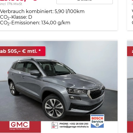
incl. 17% MwSt.
Verbrauch kombiniert:
5,90 l/100km
CO
-Klasse:
D
2
CO
-Emissionen:
134,00 g/km
2
ab 505,– € mtl.