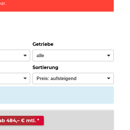
ar.
Getriebe
Sortierung
ab 484,– € mtl.