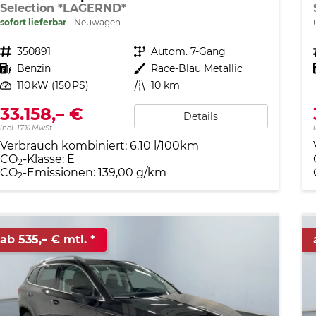
Selection *LAGERND*
sofort lieferbar
Neuwagen
Fahrzeugnr.
350891
Getriebe
Autom. 7-Gang
Kraftstoff
Benzin
Außenfarbe
Race-Blau Metallic
Leistung
110 kW (150 PS)
Kilometerstand
10 km
33.158,– €
Details
incl. 17% MwSt.
Verbrauch kombiniert:
6,10 l/100km
CO
-Klasse:
E
2
CO
-Emissionen:
139,00 g/km
2
ab 535,– € mtl.