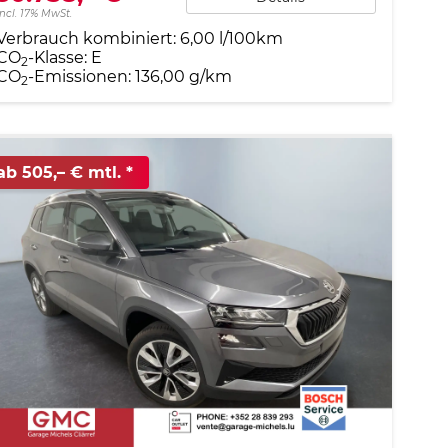
incl. 17% MwSt.
Verbrauch kombiniert:
6,00 l/100km
CO
-Klasse:
E
2
CO
-Emissionen:
136,00 g/km
2
ab 505,– € mtl.