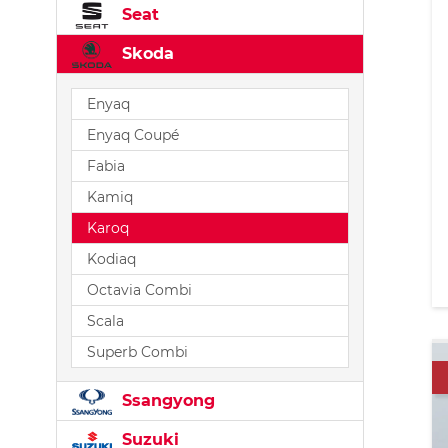
Seat
Skoda
Enyaq
Enyaq Coupé
Fabia
Kamiq
Karoq
Kodiaq
Octavia Combi
Scala
Superb Combi
Ssangyong
Suzuki