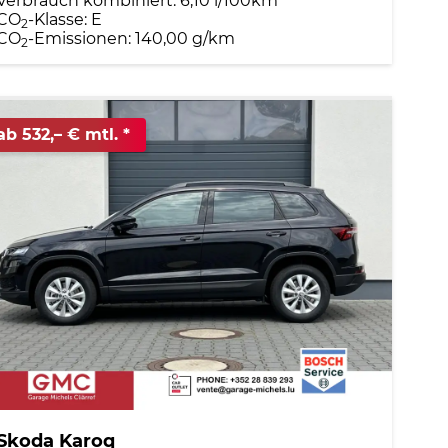
Verbrauch kombiniert:
6,10 l/100km
CO
-Klasse:
E
2
CO
-Emissionen:
140,00 g/km
2
ab 532,– € mtl.
Skoda Karoq