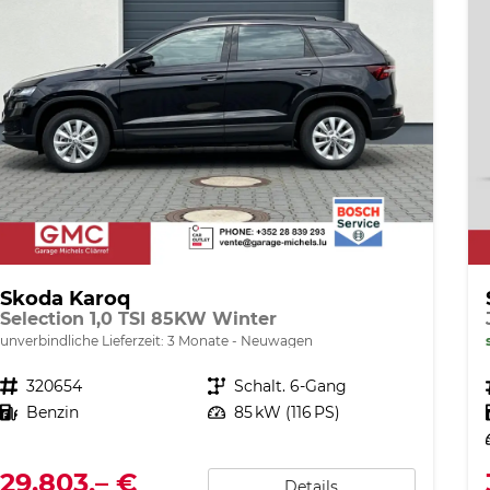
Skoda Karoq
Selection 1,0 TSI 85KW Winter
unverbindliche Lieferzeit:
3 Monate
Neuwagen
Fahrzeugnr.
320654
Getriebe
Schalt. 6-Gang
Kraftstoff
Benzin
Leistung
85 kW (116 PS)
29.803,– €
Details