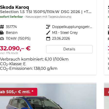
Skoda Karoq
Selection 1.5 TSI 150PS/110kW DSG 2026 | +TravelAssist +RFK & Parksensoren +Var. Gepäckraumboden
sofort lieferbar
Neuwagen mit Tageszulassung
Fahrzeugnr.
351774
Getriebe
Doppelkupplungsgetriebe (DSG)
Kraftstoff
Benzin
Außenfarbe
M3 - Steel Grey
Leistung
110 kW (150 PS)
23.06.2026
32.090,– €
Details
incl. 17% MwSt.
Verbrauch kombiniert:
6,10 l/100km
CO
-Klasse:
E
2
CO
-Emissionen:
138,00 g/km
2
ab 505,– € mtl.