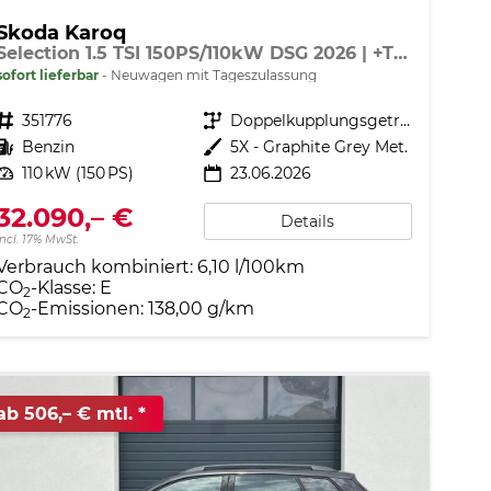
Skoda Karoq
Selection 1.5 TSI 150PS/110kW DSG 2026 | +TravelAssist +RFK & Parksensoren +Var. Gepäckraumboden
sofort lieferbar
Neuwagen mit Tageszulassung
Fahrzeugnr.
351776
Getriebe
Doppelkupplungsgetriebe (DSG)
Kraftstoff
Benzin
Außenfarbe
5X - Graphite Grey Met.
Leistung
110 kW (150 PS)
23.06.2026
32.090,– €
Details
incl. 17% MwSt.
Verbrauch kombiniert:
6,10 l/100km
CO
-Klasse:
E
2
CO
-Emissionen:
138,00 g/km
2
ab 506,– € mtl.