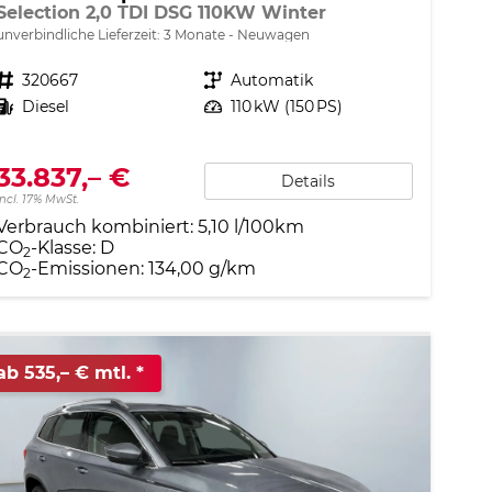
Selection 2,0 TDI DSG 110KW Winter
unverbindliche Lieferzeit:
3 Monate
Neuwagen
Fahrzeugnr.
320667
Getriebe
Automatik
Kraftstoff
Diesel
Leistung
110 kW (150 PS)
33.837,– €
Details
incl. 17% MwSt.
Verbrauch kombiniert:
5,10 l/100km
CO
-Klasse:
D
2
CO
-Emissionen:
134,00 g/km
2
ab 535,– € mtl.