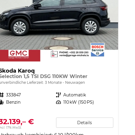
Skoda Karoq
Selection 1,5 TSI DSG 110KW Winter
unverbindliche Lieferzeit:
3 Monate
Neuwagen
Fahrzeugnr.
333847
Getriebe
Automatik
Kraftstoff
Benzin
Leistung
110 kW (150 PS)
32.139,– €
Details
incl. 17% MwSt.