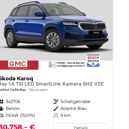
Skoda Karoq
Joy 1.5 TSI LED SmartLink Kamera SHZ VZE
sofort lieferbar
Neuwagen
Fahrzeugnr.
342706
Getriebe
Schaltgetriebe
Kraftstoff
Benzin
Außenfarbe
Atlantik Blau
Leistung
110 kW (150 PS)
Kilometerstand
9 km
30.758,– €
Details