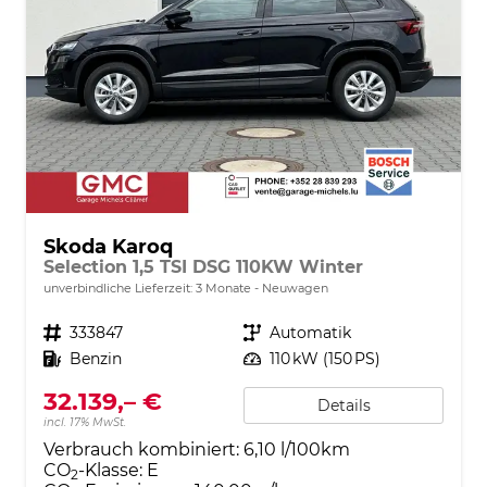
Skoda Karoq
Selection 1,5 TSI DSG 110KW Winter
unverbindliche Lieferzeit:
3 Monate
Neuwagen
Fahrzeugnr.
333847
Getriebe
Automatik
Kraftstoff
Benzin
Leistung
110 kW (150 PS)
32.139,– €
Details
incl. 17% MwSt.
Verbrauch kombiniert:
6,10 l/100km
CO
-Klasse:
E
2