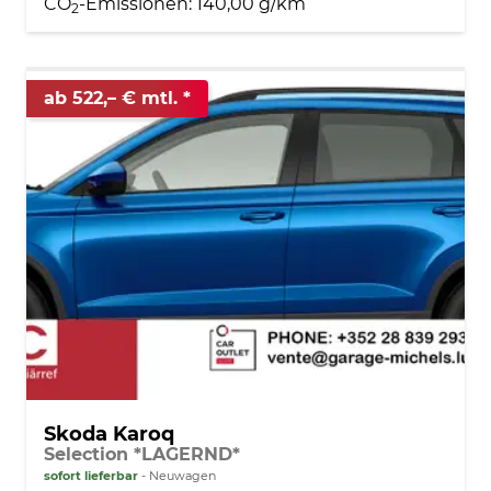
CO
-Emissionen:
140,00 g/km
2
ab 522,– € mtl.
Skoda Karoq
Selection *LAGERND*
sofort lieferbar
Neuwagen