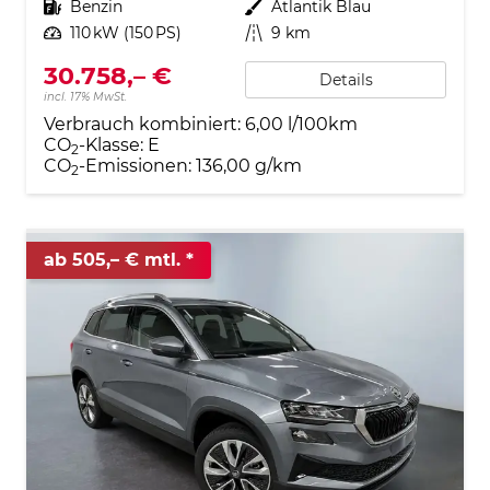
Kraftstoff
Benzin
Außenfarbe
Atlantik Blau
Leistung
110 kW (150 PS)
Kilometerstand
9 km
30.758,– €
Details
incl. 17% MwSt.
Verbrauch kombiniert:
6,00 l/100km
CO
-Klasse:
E
2
CO
-Emissionen:
136,00 g/km
2
ab 505,– € mtl.