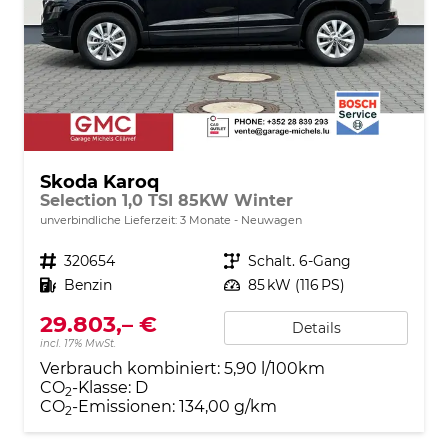
Skoda Karoq
Selection 1,0 TSI 85KW Winter
unverbindliche Lieferzeit:
3 Monate
Neuwagen
Fahrzeugnr.
320654
Getriebe
Schalt. 6-Gang
Kraftstoff
Benzin
Leistung
85 kW (116 PS)
29.803,– €
Details
incl. 17% MwSt.
Verbrauch kombiniert:
5,90 l/100km
CO
-Klasse:
D
2
CO
-Emissionen:
134,00 g/km
2