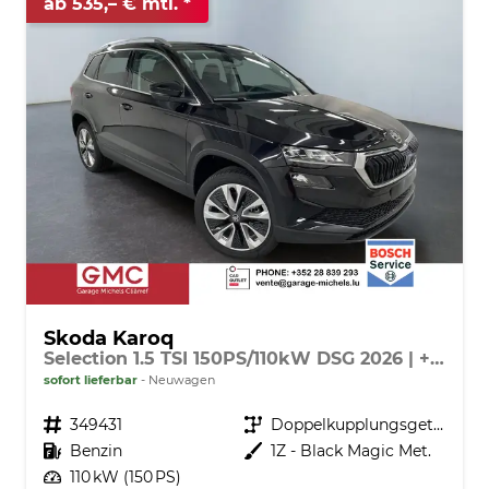
ab 535,– € mtl.
Skoda Karoq
Selection 1.5 TSI 150PS/110kW DSG 2026 | +AHK +TravelAssist +RFK & Parksensoren
sofort lieferbar
Neuwagen
Fahrzeugnr.
349431
Getriebe
Doppelkupplungsgetriebe (DSG)
Kraftstoff
Benzin
Außenfarbe
1Z - Black Magic Met.
Leistung
110 kW (150 PS)