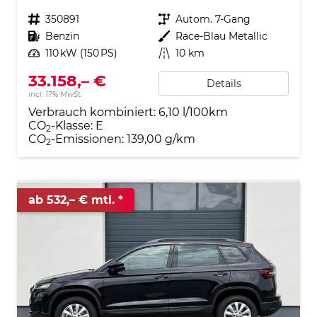
Fahrzeugnr.
350891
Getriebe
Autom. 7-Gang
Kraftstoff
Benzin
Außenfarbe
Race-Blau Metallic
Leistung
110 kW (150 PS)
Kilometerstand
10 km
33.158,– €
Details
incl. 17% MwSt.
Verbrauch kombiniert:
6,10 l/100km
CO
-Klasse:
E
2
CO
-Emissionen:
139,00 g/km
2
ab 532,– € mtl.