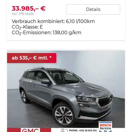
33.985,– €
Details
incl. 17% MwSt.
Verbrauch kombiniert:
6,10 l/100km
CO
-Klasse:
E
2
CO
-Emissionen:
138,00 g/km
2
ab 535,– € mtl.