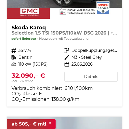
Skoda Karoq
Selection 1.5 TSI 150PS/110kW DSG 2026 | +TravelAssist +RFK & Parksensoren +Var. Gepäckraumboden
sofort lieferbar
Neuwagen mit Tageszulassung
Fahrzeugnr.
351774
Getriebe
Doppelkupplungsgetriebe (DSG)
Kraftstoff
Benzin
Außenfarbe
M3 - Steel Grey
Leistung
110 kW (150 PS)
23.06.2026
32.090,– €
Details
incl. 17% MwSt.
Verbrauch kombiniert:
6,10 l/100km
CO
-Klasse:
E
2
CO
-Emissionen:
138,00 g/km
2
ab 505,– € mtl.