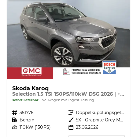
Skoda Karoq
Selection 1.5 TSI 150PS/110kW DSG 2026 | +TravelAssist +RFK & Parksensoren +Var. Gepäckraumboden
sofort lieferbar
Neuwagen mit Tageszulassung
Fahrzeugnr.
351776
Getriebe
Doppelkupplungsgetriebe (DSG)
Kraftstoff
Benzin
Außenfarbe
5X - Graphite Grey Met.
Leistung
110 kW (150 PS)
23.06.2026