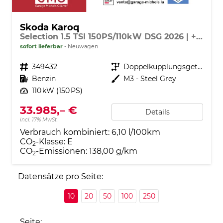
Skoda Karoq
Selection 1.5 TSI 150PS/110kW DSG 2026 | +AHK +TravelAssist +RFK & Parksensoren
sofort lieferbar
Neuwagen
Fahrzeugnr.
349432
Getriebe
Doppelkupplungsgetriebe (DSG)
Kraftstoff
Benzin
Außenfarbe
M3 - Steel Grey
Leistung
110 kW (150 PS)
33.985,– €
Details
incl. 17% MwSt.
Verbrauch kombiniert:
6,10 l/100km
CO
-Klasse:
E
2
CO
-Emissionen:
138,00 g/km
2
Datensätze pro Seite:
10
20
50
100
250
Seite: