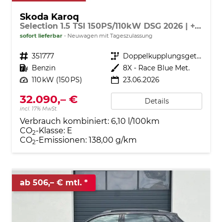
Skoda Karoq
Selection 1.5 TSI 150PS/110kW DSG 2026 | +TravelAssist +RFK & Parksensoren +Var. Gepäckraumboden
sofort lieferbar
Neuwagen mit Tageszulassung
Fahrzeugnr.
351777
Getriebe
Doppelkupplungsgetriebe (DSG)
Kraftstoff
Benzin
Außenfarbe
8X - Race Blue Met.
Leistung
110 kW (150 PS)
23.06.2026
32.090,– €
Details
incl. 17% MwSt.
Verbrauch kombiniert:
6,10 l/100km
CO
-Klasse:
E
2
CO
-Emissionen:
138,00 g/km
2
ab 506,– € mtl.