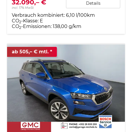
32.090,– €
Details
incl. 17% MwSt.
Verbrauch kombiniert:
6,10 l/100km
CO
-Klasse:
E
2
CO
-Emissionen:
138,00 g/km
2
ab 505,– € mtl.