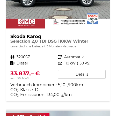
Skoda Karoq
Selection 2,0 TDI DSG 110KW Winter
unverbindliche Lieferzeit:
3 Monate
Neuwagen
Fahrzeugnr.
320667
Getriebe
Automatik
Kraftstoff
Diesel
Leistung
110 kW (150 PS)
33.837,– €
Details
incl. 17% MwSt.
Verbrauch kombiniert:
5,10 l/100km
CO
-Klasse:
D
2
CO
-Emissionen:
134,00 g/km
2