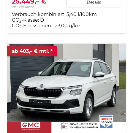
25.449,– €
Details
incl. 17% MwSt.
Verbrauch kombiniert:
5,40 l/100km
CO
-Klasse:
D
2
CO
-Emissionen:
123,00 g/km
2
ab 403,– € mtl.