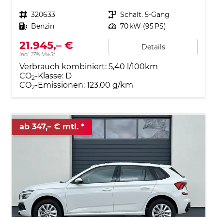
Fahrzeugnr.
320633
Getriebe
Schalt. 5-Gang
Kraftstoff
Benzin
Leistung
70 kW (95 PS)
21.945,– €
Details
incl. 17% MwSt.
Verbrauch kombiniert:
5,40 l/100km
CO
-Klasse:
D
2
CO
-Emissionen:
123,00 g/km
2
ab 347,– € mtl.