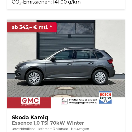
CO
-Emissionen:
141,00 g/km
2
ab 345,– € mtl.
Skoda Kamiq
Essence 1,0 TSI 70kW Winter
unverbindliche Lieferzeit:
3 Monate
Neuwagen