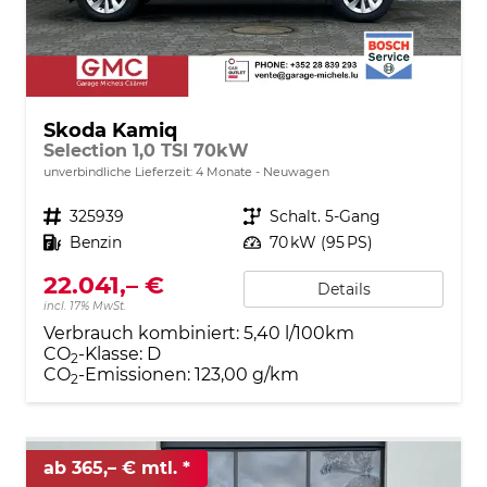
Skoda Kamiq
Selection 1,0 TSI 70kW
unverbindliche Lieferzeit:
4 Monate
Neuwagen
Fahrzeugnr.
325939
Getriebe
Schalt. 5-Gang
Kraftstoff
Benzin
Leistung
70 kW (95 PS)
22.041,– €
Details
incl. 17% MwSt.
Verbrauch kombiniert:
5,40 l/100km
CO
-Klasse:
D
2
CO
-Emissionen:
123,00 g/km
2
ab 365,– € mtl.