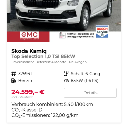
Skoda Kamiq
Top Selection 1,0 TSI 85kW
unverbindliche Lieferzeit:
4 Monate
Neuwagen
Fahrzeugnr.
325941
Getriebe
Schalt. 6-Gang
Kraftstoff
Benzin
Leistung
85 kW (116 PS)
24.599,– €
Details
incl. 17% MwSt.
Verbrauch kombiniert:
5,40 l/100km
CO
-Klasse:
D
2
CO
-Emissionen:
122,00 g/km
2