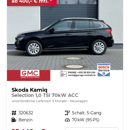
ab 400,– € mtl.
Skoda Kamiq
Selection 1,0 TSI 70kW ACC
unverbindliche Lieferzeit:
3 Monate
Neuwagen
Fahrzeugnr.
320632
Getriebe
Schalt. 5-Gang
Kraftstoff
Benzin
Leistung
70 kW (95 PS)