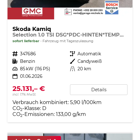
Skoda Kamiq
Selection 1.0 TSI DSG*PDC-HINTEN*TEMPOMAT*SMARTLINK*SHZ*LED*KLIMAAUTOMATIK*
sofort lieferbar
Fahrzeug mit Tageszulassung
Fahrzeugnr.
347686
Getriebe
Automatik
Kraftstoff
Benzin
Außenfarbe
Candyweiß
Leistung
85 kW (116 PS)
Kilometerstand
20 km
01.06.2026
25.131,– €
Details
incl. 17% MwSt.
Verbrauch kombiniert:
5,90 l/100km
CO
-Klasse:
D
2
CO
-Emissionen:
133,00 g/km
2