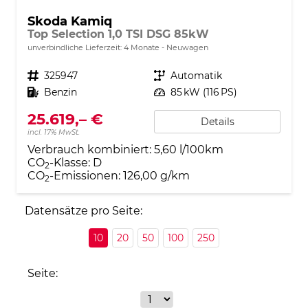
Skoda Kamiq
Top Selection 1,0 TSI DSG 85kW
unverbindliche Lieferzeit:
4 Monate
Neuwagen
Fahrzeugnr.
325947
Getriebe
Automatik
Kraftstoff
Benzin
Leistung
85 kW (116 PS)
25.619,– €
Details
incl. 17% MwSt.
Verbrauch kombiniert:
5,60 l/100km
CO
-Klasse:
D
2
CO
-Emissionen:
126,00 g/km
2
Datensätze pro Seite:
10
20
50
100
250
Seite: