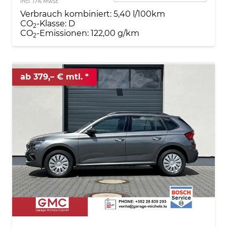
incl. 17% MwSt.
Verbrauch kombiniert:
5,40 l/100km
CO
-Klasse:
D
2
CO
-Emissionen:
122,00 g/km
2
ab 379,– € mtl.