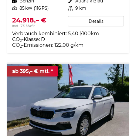
Kraftstoff
Benzin
Außenfarbe
Atlantik Blau
Leistung
85 kW (116 PS)
Kilometerstand
9 km
24.918,– €
Details
incl. 17% MwSt.
Verbrauch kombiniert:
5,40 l/100km
CO
-Klasse:
D
2
CO
-Emissionen:
122,00 g/km
2
ab 395,– € mtl.