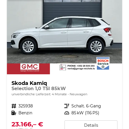
Skoda Kamiq
Selection 1,0 TSI 85kW
unverbindliche Lieferzeit:
4 Monate
Neuwagen
Fahrzeugnr.
325938
Getriebe
Schalt. 6-Gang
Kraftstoff
Benzin
Leistung
85 kW (116 PS)
23.166,– €
Details