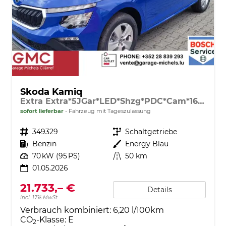
Skoda Kamiq
Extra Extra*5JGar*LED*Shzg*PDC*Cam*16Zoll*ACA*
sofort lieferbar
Fahrzeug mit Tageszulassung
Fahrzeugnr.
349329
Getriebe
Schaltgetriebe
Kraftstoff
Benzin
Außenfarbe
Energy Blau
Leistung
70 kW (95 PS)
Kilometerstand
50 km
01.05.2026
21.733,– €
Details
incl. 17% MwSt.
Verbrauch kombiniert:
6,20 l/100km
CO
-Klasse:
E
2