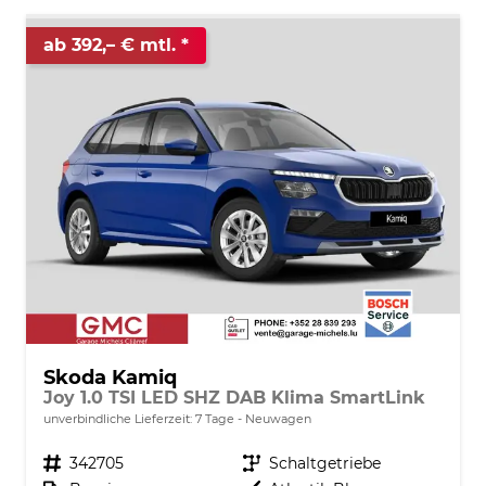
ab 392,– € mtl.
Skoda Kamiq
Joy 1.0 TSI LED SHZ DAB Klima SmartLink
unverbindliche Lieferzeit:
7 Tage
Neuwagen
Fahrzeugnr.
342705
Getriebe
Schaltgetriebe