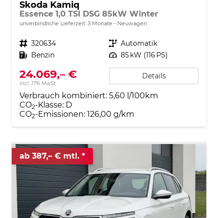
Skoda Kamiq
Essence 1,0 TSI DSG 85kW Winter
unverbindliche Lieferzeit:
3 Monate
Neuwagen
Fahrzeugnr.
320634
Getriebe
Automatik
Kraftstoff
Benzin
Leistung
85 kW (116 PS)
24.069,– €
Details
incl. 17% MwSt.
Verbrauch kombiniert:
5,60 l/100km
CO
-Klasse:
D
2
CO
-Emissionen:
126,00 g/km
2
ab 387,– € mtl.